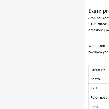
Dane pr
Jeśli szuka
SKU:
7f8cd3
określonej p
W opisach p
zakupowych 
Parametr
Nazwa
SKU
Pojemność
Cena