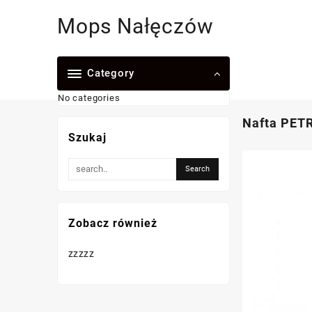
Skip
Mops Nałęczów
to
content
Category
No categories
Nafta PET
Szukaj
Zobacz również
zzzzz