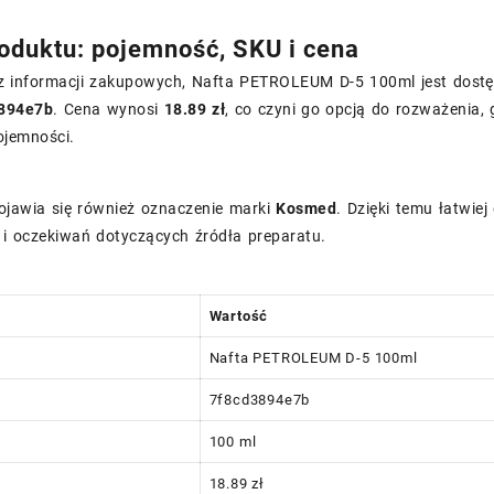
oduktu: pojemność, SKU i cena
sz informacji zakupowych, Nafta PETROLEUM D-5 100ml jest dos
894e7b
. Cena wynosi
18.89 zł
, co czyni go opcją do rozważenia,
ojemności.
ojawia się również oznaczenie marki
Kosmed
. Dzięki temu łatwie
i oczekiwań dotyczących źródła preparatu.
Wartość
Nafta PETROLEUM D-5 100ml
7f8cd3894e7b
100 ml
18.89 zł