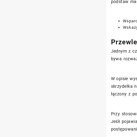
podstaw mał
Wsparc
Wskazy
Przewle
Jednym z cz
bywa rozważ
W opisie wys
skrzydełka n
łączony z p
Przy stosow
Jeśli pojawi
postępowani