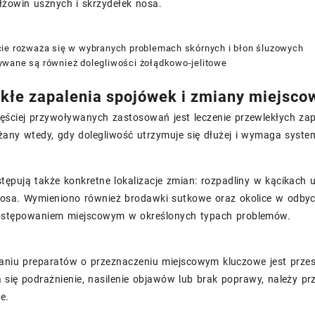
żowin usznych i skrzydełek nosa.
ie rozważa się w wybranych problemach skórnych i błon śluzowych
wane są również dolegliwości żołądkowo-jelitowe
kłe zapalenia spojówek i zmiany miejsco
ęściej przywoływanych zastosowań jest leczenie przewlekłych zap
any wtedy, gdy dolegliwość utrzymuje się dłużej i wymaga syste
tępują także konkretne lokalizacje zmian: rozpadliny w kącikach
osa. Wymieniono również brodawki sutkowe oraz okolice w odbyci
ostępowaniem miejscowym w określonych typach problemów.
aniu preparatów o przeznaczeniu miejscowym kluczowe jest przest
a się podrażnienie, nasilenie objawów lub brak poprawy, należy p
e.