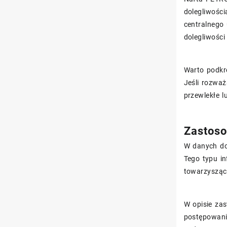
dolegliwośc
centralnego
dolegliwośc
Warto podkr
Jeśli rozważ
przewlekłe l
Zastoso
W danych do
Tego typu i
towarzysząc
W opisie za
postępowania