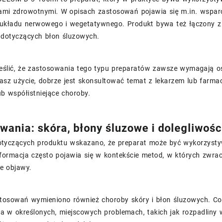
iami zdrowotnymi. W opisach zastosowań pojawia się m.in. wspar
 układu nerwowego i wegetatywnego. Produkt bywa też łączony z
i dotyczących błon śluzowych.
eślić, że zastosowania tego typu preparatów zawsze wymagają ost
asz użycie, dobrze jest skonsultować temat z lekarzem lub farmac
ub współistniejące choroby.
wania: skóra, błony śluzowe i dolegliwośc
tyczących produktu wskazano, że preparat może być wykorzystyw
nformacja często pojawia się w kontekście metod, w których zwra
e objawy.
stosowań wymieniono również choroby skóry i błon śluzowych. Co
 w określonych, miejscowych problemach, takich jak rozpadliny w