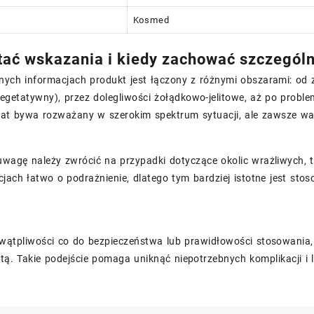
Kosmed
tać wskazania i kiedy zachować szczegól
nych informacjach produkt jest łączony z różnymi obszarami: od 
egetatywny), przez dolegliwości żołądkowo-jelitowe, aż po probl
arat bywa rozważany w szerokim spektrum sytuacji, ale zawsze wa
wagę należy zwrócić na przypadki dotyczące okolic wrażliwych, t
cjach łatwo o podrażnienie, dlatego tym bardziej istotne jest sto
wątpliwości co do bezpieczeństwa lub prawidłowości stosowania, 
stą. Takie podejście pomaga uniknąć niepotrzebnych komplikacji 