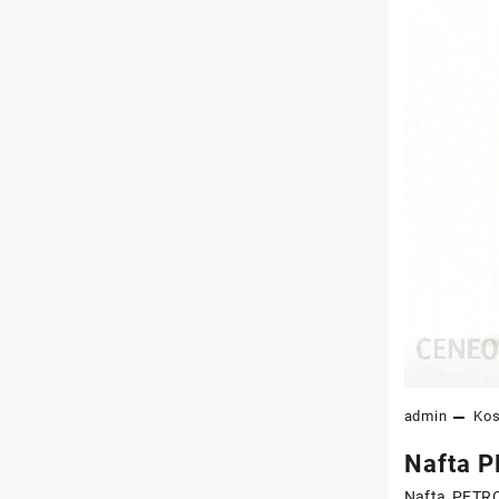
admin
Ko
Nafta P
Nafta PETRO