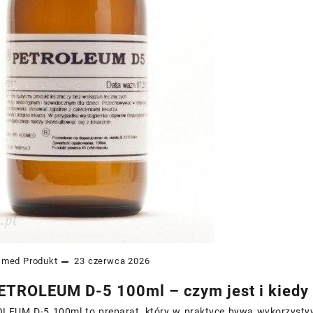
smed
Produkt
23 czerwca 2026
ETROLEUM D-5 100ml – czym jest i kiedy
LEUM D-5 100ml to preparat, który w praktyce bywa wykorzyst