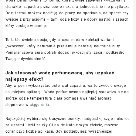
Woda perfumowana to forma, która zwykle zapewnia wyczuwalny
charakter zapachu przez pewien czas, a jednocześnie nie przytłacza.
Dzięki temu możesz nosić ją do pracy, na spotkania, na spacer czy
wyjście z przyjaciółmi – tam, gdzie liczy się dobry nastrój i zapach,
który zostaje w pamięci.
To także świetna opcja, gdy chcesz mieć w kolekcji wariant
„owocowy”, który naturalnie przełamuje bardziej neutralne nuty.
Pomarańczowa aura potrafi dodać lekkości stylizacji i podkreślić
Twoją indywidualność.
Jak stosować wodę perfumowaną, aby uzyskać
najlepszy efekt?
Aby w pełni wykorzystać potencjał zapachu, warto zwrócić uwagę
na miejsca aplikacji. Woda perfumowana najlepiej sprawdza się na
skórze, gdzie temperatura ciała pomaga uwalniać aromat
stopniowo w ciągu dnia.
Najczęściej wybiera się klasyczne punkty: nadgarstki, szyję i okolice
za uszami. Jeśli zależy Ci na delikatniejszym efekcie, możesz
ograniczyć liczbę aplikacji. Gdy potrzebujesz wyraźniejszej