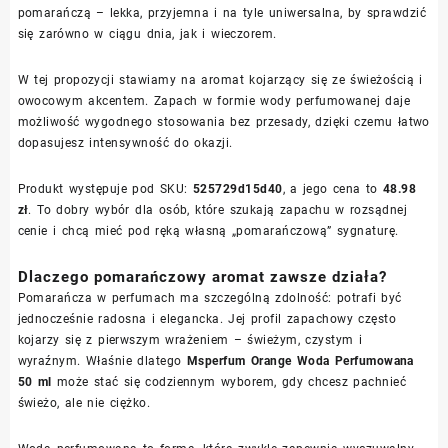
pomarańczą – lekka, przyjemna i na tyle uniwersalna, by sprawdzić
się zarówno w ciągu dnia, jak i wieczorem.
W tej propozycji stawiamy na aromat kojarzący się ze świeżością i
owocowym akcentem. Zapach w formie wody perfumowanej daje
możliwość wygodnego stosowania bez przesady, dzięki czemu łatwo
dopasujesz intensywność do okazji.
Produkt występuje pod SKU:
525729d15d40
, a jego cena to
48.98
zł
. To dobry wybór dla osób, które szukają zapachu w rozsądnej
cenie i chcą mieć pod ręką własną „pomarańczową” sygnaturę.
Dlaczego pomarańczowy aromat zawsze działa?
Pomarańcza w perfumach ma szczególną zdolność: potrafi być
jednocześnie radosna i elegancka. Jej profil zapachowy często
kojarzy się z pierwszym wrażeniem – świeżym, czystym i
wyraźnym. Właśnie dlatego
Msperfum Orange Woda Perfumowana
50 ml
może stać się codziennym wyborem, gdy chcesz pachnieć
świeżo, ale nie ciężko.