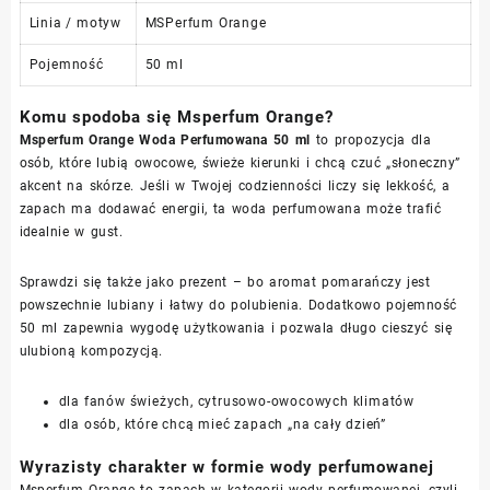
Linia / motyw
MSPerfum Orange
Pojemność
50 ml
Komu spodoba się Msperfum Orange?
Msperfum Orange Woda Perfumowana 50 ml
to propozycja dla
osób, które lubią owocowe, świeże kierunki i chcą czuć „słoneczny”
akcent na skórze. Jeśli w Twojej codzienności liczy się lekkość, a
zapach ma dodawać energii, ta woda perfumowana może trafić
idealnie w gust.
Sprawdzi się także jako prezent – bo aromat pomarańczy jest
powszechnie lubiany i łatwy do polubienia. Dodatkowo pojemność
50 ml zapewnia wygodę użytkowania i pozwala długo cieszyć się
ulubioną kompozycją.
dla fanów świeżych, cytrusowo-owocowych klimatów
dla osób, które chcą mieć zapach „na cały dzień”
Wyrazisty charakter w formie wody perfumowanej
Msperfum Orange to zapach w kategorii wody perfumowanej, czyli