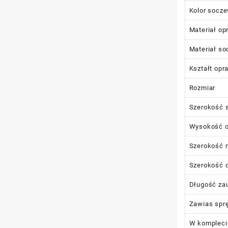
Kolor socz
Materiał op
Materiał s
Kształt opr
Rozmiar
Szerokość 
Wysokość 
Szerokość 
Szerokość 
Długość za
Zawias spr
W kompleci