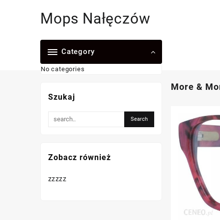
Skip
Mops Nałęczów
to
content
Category
No categories
More & Mo
Szukaj
Zobacz również
zzzzz