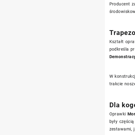
Producent z
środowiskow
Trapezo
Kształt opr
podkreśla pr
Demonstrac
W konstrukc
trakcie nosz
Dla kogo
Oprawki
Mor
były częścią
zestawami, j