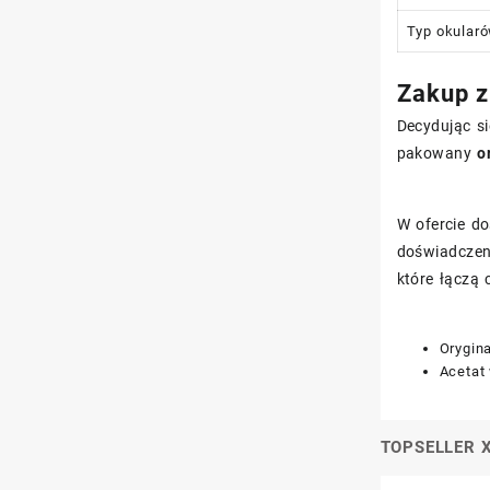
Typ okular
Zakup z
Decydując s
pakowany
o
W ofercie do
doświadczeni
które łączą 
Orygin
Acetat 
TOPSELLER XX
Nawigacj