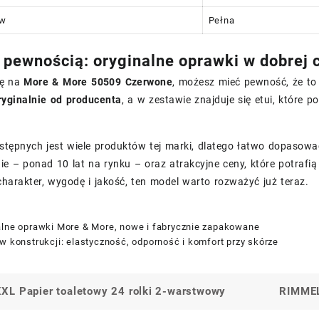
ów
Pełna
 pewnością: oryginalne oprawki w dobrej 
ię na
More & More 50509 Czerwone
, możesz mieć pewność, że t
ryginalnie od producenta
, a w zestawie znajduje się etui, które
stępnych jest wiele produktów tej marki, dlatego łatwo dopasować
e – ponad 10 lat na rynku – oraz atrakcyjne ceny, które potrafi
charakter, wygodę i jakość, ten model warto rozważyć już teraz.
alne oprawki More & More, nowe i fabrycznie zapakowane
w konstrukcji: elastyczność, odporność i komfort przy skórze
L Papier toaletowy 24 rolki 2-warstwowy
RIMMEL
a