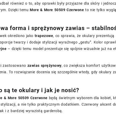
adbał również o to, aby oprawki były przyjazne dla skóry i jedn
ym. Dzięki temu
More & More 50509 Czerwone
to nie tylko wyglą
wa forma i sprężynowy zawias – stabilnoś
awek określono jako
trapezowe
, co sprawia, że okulary prezentują
oporcje twarzy i dodaje stylizacji wyraźnego „gestu”. Kolor opraw
yjne
– dzięki temu model prezentuje się spójnie wizualnie już na e
ji zastosowano
zawias sprężynowy
, co zwiększa komfort użytko
enia. To rozwiązanie docenia się szczególnie wtedy, gdy okulary za
 są te okulary i jak je nosić?
e & More 50509 Czerwone
będą świetnym wyborem dla kobiet, któ
 stylizacji, a nie tylko praktycznym dodatkiem. Czerwony akcent
ak i z bardziej wyrazistą garderobą.