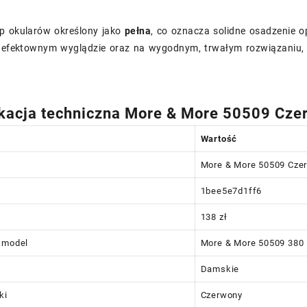
p okularów określony jako
pełna
, co oznacza solidne osadzenie op
a efektownym wyglądzie oraz na wygodnym, trwałym rozwiązaniu, 
kacja techniczna More & More 50509 Cze
Wartość
More & More 50509 Cze
1bee5e7d1ff6
138 zł
 model
More & More 50509 380
Damskie
ki
Czerwony