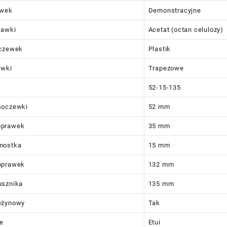
ewek
Demonstracyjne
rawki
Acetat (octan celulozy)
oczewek
Plastik
awki
Trapezowe
52-15-135
soczewki
52 mm
oprawek
35 mm
mostka
15 mm
oprawek
132 mm
usznika
135 mm
ężynowy
Tak
e
Etui