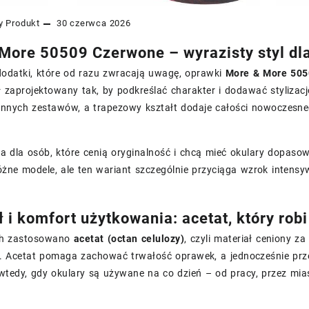
y
Produkt
30 czerwca 2026
More 50509 Czerwone – wyrazisty styl dla
 dodatki, które od razu zwracają uwagę, oprawki
More & More 505
 zaprojektowany tak, by podkreślać charakter i dodawać stylizac
iennych zestawów, a trapezowy kształt dodaje całości nowoczesn
a dla osób, które cenią oryginalność i chcą mieć okulary dopas
óżne modele, ale ten wariant szczególnie przyciąga wzrok inten
 i komfort użytkowania: acetat, który robi
h zastosowano
acetat (octan celulozy)
, czyli materiał ceniony z
. Acetat pomaga zachować trwałość oprawek, a jednocześnie prz
wtedy, gdy okulary są używane na co dzień – od pracy, przez mia