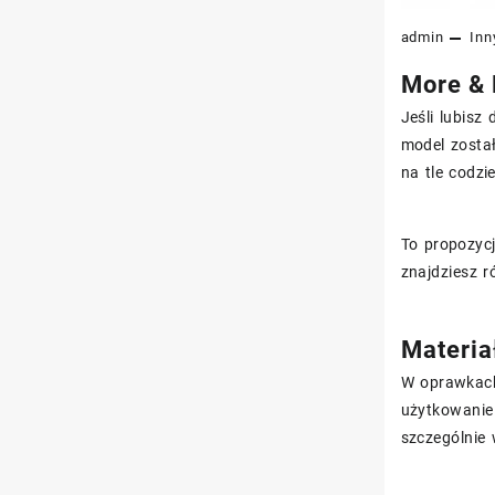
admin
Inn
More & 
Jeśli lubisz
model został
na tle codz
To propozycj
znajdziesz r
Materiał
W oprawkac
użytkowanie
szczególnie 