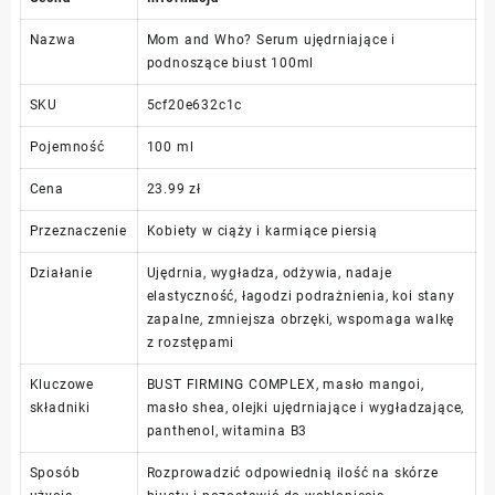
Nazwa
Mom and Who? Serum ujędrniające i
podnoszące biust 100ml
SKU
5cf20e632c1c
Pojemność
100 ml
Cena
23.99 zł
Przeznaczenie
Kobiety w ciąży i karmiące piersią
Działanie
Ujędrnia, wygładza, odżywia, nadaje
elastyczność, łagodzi podrażnienia, koi stany
zapalne, zmniejsza obrzęki, wspomaga walkę
z rozstępami
Kluczowe
BUST FIRMING COMPLEX, masło mangoi,
składniki
masło shea, olejki ujędrniające i wygładzające,
panthenol, witamina B3
Sposób
Rozprowadzić odpowiednią ilość na skórze