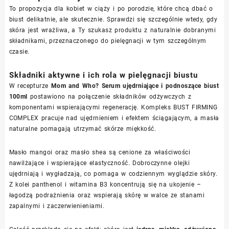
To propozycja dla kobiet w ciąży i po porodzie, które chcą dbać o
biust delikatnie, ale skutecznie. Sprawdzi się szczególnie wtedy, gdy
skóra jest wrażliwa, a Ty szukasz produktu z naturalnie dobranymi
składnikami, przeznaczonego do pielęgnacji w tym szczególnym
czasie.
Składniki aktywne i ich rola w pielęgnacji biustu
W recepturze
Mom and Who? Serum ujędrniające i podnoszące biust
100ml
postawiono na połączenie składników odżywczych z
komponentami wspierającymi regenerację. Kompleks BUST FIRMING
COMPLEX pracuje nad ujędrnieniem i efektem ściągającym, a masła
naturalne pomagają utrzymać skórze miękkość.
Masło mangoi oraz masło shea są cenione za właściwości
nawilżające i wspierające elastyczność. Dobroczynne olejki
ujędrniają i wygładzają, co pomaga w codziennym wyglądzie skóry.
Z kolei panthenol i witamina B3 koncentrują się na ukojenie –
łagodzą podrażnienia oraz wspierają skórę w walce ze stanami
zapalnymi i zaczerwienieniami.