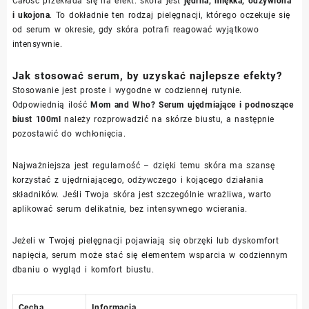
Całość przekłada się na efekt: skóra jest
jędrna, miękka, odżywiona
i ukojona
. To dokładnie ten rodzaj pielęgnacji, którego oczekuje się
od serum w okresie, gdy skóra potrafi reagować wyjątkowo
intensywnie.
Jak stosować serum, by uzyskać najlepsze efekty?
Stosowanie jest proste i wygodne w codziennej rutynie.
Odpowiednią ilość
Mom and Who? Serum ujędrniające i podnoszące
biust 100ml
należy rozprowadzić na skórze biustu, a następnie
pozostawić do wchłonięcia.
Najważniejsza jest regularność – dzięki temu skóra ma szansę
korzystać z ujędrniającego, odżywczego i kojącego działania
składników. Jeśli Twoja skóra jest szczególnie wrażliwa, warto
aplikować serum delikatnie, bez intensywnego wcierania.
Jeżeli w Twojej pielęgnacji pojawiają się obrzęki lub dyskomfort
napięcia, serum może stać się elementem wsparcia w codziennym
dbaniu o wygląd i komfort biustu.
Cecha
Informacja