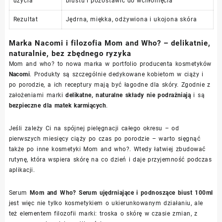
użycia
biustu i pozostawić do wchłonięcia
Rezultat
Jędrna, miękka, odżywiona i ukojona skóra
Marka Nacomi i filozofia Mom and Who? – delikatnie,
naturalnie, bez zbędnego ryzyka
Mom and who? to nowa marka w portfolio producenta kosmetyków
Nacomi
. Produkty są szczególnie dedykowane kobietom w ciąży i
po porodzie, a ich receptury mają być łagodne dla skóry. Zgodnie z
założeniami marki
delikatne, naturalne składy nie podrażniają
i są
bezpieczne dla matek karmiących
.
Jeśli zależy Ci na spójnej pielęgnacji całego okresu – od
pierwszych miesięcy ciąży po czas po porodzie – warto sięgnąć
także po inne kosmetyki Mom and who?. Wtedy łatwiej zbudować
rutynę, która wspiera skórę na co dzień i daje przyjemność podczas
aplikacji.
Serum
Mom and Who? Serum ujędrniające i podnoszące biust 100ml
jest więc nie tylko kosmetykiem o ukierunkowanym działaniu, ale
też elementem filozofii marki: troska o skórę w czasie zmian, z