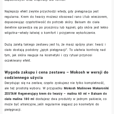
Najlepszy efekt zwykle przychodzi wtedy, gdy pielęgnacja jest
regularna. Krem do twarzy możesz stosować rano i/lub wieczorem,
dopasowując częstotliwość do potrzeb skóry. Balsam do ciała
świetnie sprawdza się po prysznicu lub kąpieli, gdy skóra jest lekko
wilgotna—wtedy łatwiej o komfort i przyjemne wykończenie.
Dużą zaletą takiego zestawu jest to, że masz spójny plan: twarz i
ciało dostają podobny „język pielęgnacji”. To ułatwia kontrolę nad
tym, jak skóra reaguje na kosmetyki i czy rytuał przynosi
oczekiwany efekt.
Wygoda zakupu i cena zestawu – Mokosh w wersji do
codziennego użycia
Decydując się na zestaw, często zyskujesz nie tylko kompletność,
ale też prostotę wyboru. W przypadku
Mokosh Malinowe Makaroniki
ZESTAW Regenerujący krem do twarzy – malina 60 ml + Balsam do
ciała malina 180 ml
dostajesz dwa produkty w jednym pakiecie, co
może być atrakcyjne, jeśli regularnie sięgasz po kosmetyki do
pielęgnacji.