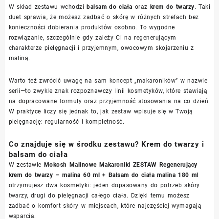
W skład zestawu wchodzi
balsam do ciała
oraz
krem do twarzy
. Taki
duet sprawia, że możesz zadbać o skórę w różnych strefach bez
konieczności dobierania produktów osobno. To wygodne
rozwiązanie, szczególnie gdy zależy Ci na regenerującym
charakterze pielęgnacji i przyjemnym, owocowym skojarzeniu z
maliną.
Warto też zwrócić uwagę na sam koncept „makaroników” w nazwie
serii—to zwykle znak rozpoznawczy linii kosmetyków, które stawiają
na dopracowane formuły oraz przyjemność stosowania na co dzień.
W praktyce liczy się jednak to, jak zestaw wpisuje się w Twoją
pielęgnację: regularność i kompletność.
Co znajduje się w środku zestawu? Krem do twarzy i
balsam do ciała
W zestawie
Mokosh Malinowe Makaroniki ZESTAW Regenerujący
krem do twarzy – malina 60 ml + Balsam do ciała malina 180 ml
otrzymujesz dwa kosmetyki: jeden dopasowany do potrzeb skóry
twarzy, drugi do pielęgnacji całego ciała. Dzięki temu możesz
zadbać o komfort skóry w miejscach, które najczęściej wymagają
wsparcia.