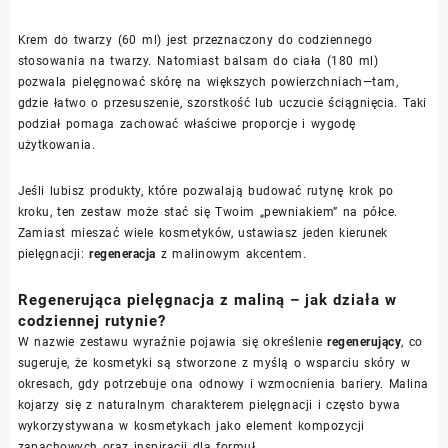
Krem do twarzy (60 ml) jest przeznaczony do codziennego
stosowania na twarzy. Natomiast balsam do ciała (180 ml)
pozwala pielęgnować skórę na większych powierzchniach—tam,
gdzie łatwo o przesuszenie, szorstkość lub uczucie ściągnięcia. Taki
podział pomaga zachować właściwe proporcje i wygodę
użytkowania.
Jeśli lubisz produkty, które pozwalają budować rutynę krok po
kroku, ten zestaw może stać się Twoim „pewniakiem” na półce.
Zamiast mieszać wiele kosmetyków, ustawiasz jeden kierunek
pielęgnacji:
regeneracja
z malinowym akcentem.
Regenerująca pielęgnacja z maliną – jak działa w
codziennej rutynie?
W nazwie zestawu wyraźnie pojawia się określenie
regenerujący
, co
sugeruje, że kosmetyki są stworzone z myślą o wsparciu skóry w
okresach, gdy potrzebuje ona odnowy i wzmocnienia bariery. Malina
kojarzy się z naturalnym charakterem pielęgnacji i często bywa
wykorzystywana w kosmetykach jako element kompozycji
zapachowych oraz inspiracji dla formuł.