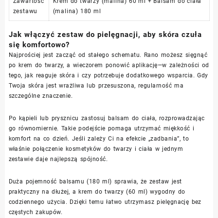
Zawartość
Krem do twarzy (malina) 60 ml + Balsam do ciała
zestawu
(malina) 180 ml
Jak włączyć zestaw do pielęgnacji, aby skóra czuła
się komfortowo?
Najprościej jest zacząć od stałego schematu. Rano możesz sięgnąć
po krem do twarzy, a wieczorem ponowić aplikację—w zależności od
tego, jak reaguje skóra i czy potrzebuje dodatkowego wsparcia. Gdy
Twoja skóra jest wrażliwa lub przesuszona, regularność ma
szczególne znaczenie.
Po kąpieli lub prysznicu zastosuj balsam do ciała, rozprowadzając
go równomiernie. Takie podejście pomaga utrzymać miękkość i
komfort na co dzień. Jeśli zależy Ci na efekcie „zadbania”, to
właśnie połączenie kosmetyków do twarzy i ciała w jednym
zestawie daje najlepszą spójność.
Duża pojemność balsamu (180 ml) sprawia, że zestaw jest
praktyczny na dłużej, a krem do twarzy (60 ml) wygodny do
codziennego użycia. Dzięki temu łatwo utrzymasz pielęgnację bez
częstych zakupów.