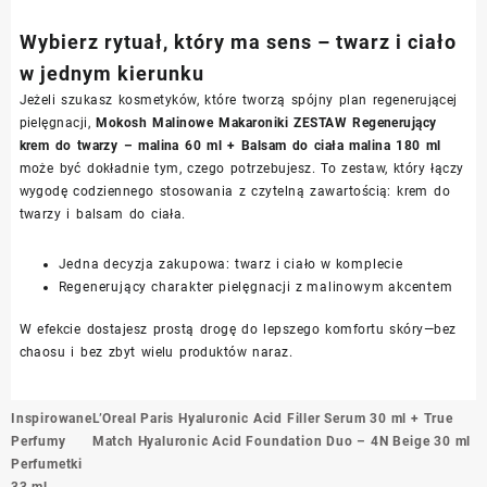
Wybierz rytuał, który ma sens – twarz i ciało
w jednym kierunku
Jeżeli szukasz kosmetyków, które tworzą spójny plan regenerującej
pielęgnacji,
Mokosh Malinowe Makaroniki ZESTAW Regenerujący
krem do twarzy – malina 60 ml + Balsam do ciała malina 180 ml
może być dokładnie tym, czego potrzebujesz. To zestaw, który łączy
wygodę codziennego stosowania z czytelną zawartością: krem do
twarzy i balsam do ciała.
Jedna decyzja zakupowa: twarz i ciało w komplecie
Regenerujący charakter pielęgnacji z malinowym akcentem
W efekcie dostajesz prostą drogę do lepszego komfortu skóry—bez
chaosu i bez zbyt wielu produktów naraz.
Nawigacja
Inspirowane
L’Oreal Paris Hyaluronic Acid Filler Serum 30 ml + True
wpisu
Perfumy
Match Hyaluronic Acid Foundation Duo – 4N Beige 30 ml
Perfumetki