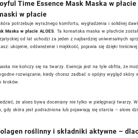
oyful Time Essence Mask Maska w płacie 
maski w płacie
skóra potrzebuje wyraźnego komfortu, wygładzenia i solidnej dawk
sk Maska w płacie ALOES
. Ta koreańska maska w płachcie został
azjatyckiej od lat uchodzi za jeden z najbardziej uniwersalnych s
asz: ukojenie, odświeżenie i miękkość, pojawia się dzięki treściw
ska nie kończy się na twarzy. Esencja jest na tyle obfita, że moż
wygodne rozwiązanie, kiedy chcesz zadbać o spójny wygląd skóry 
h kroków.
edzieć, że aloes bywa doceniany nie tylko w pielęgnacji twarzy. 
, gdy skóra jest podrażniona lub pojawiają się otarcia – aloes d
kolagen roślinny i składniki aktywne – dl