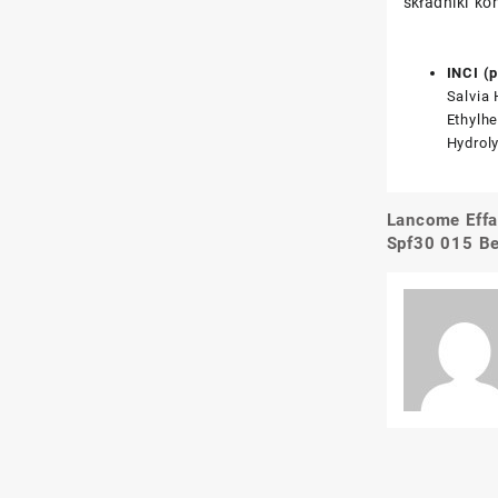
składniki ko
INCI (p
Salvia 
Ethylhe
Hydroly
Lancome Effa
Nawigacj
Spf30 015 Be
wpisu