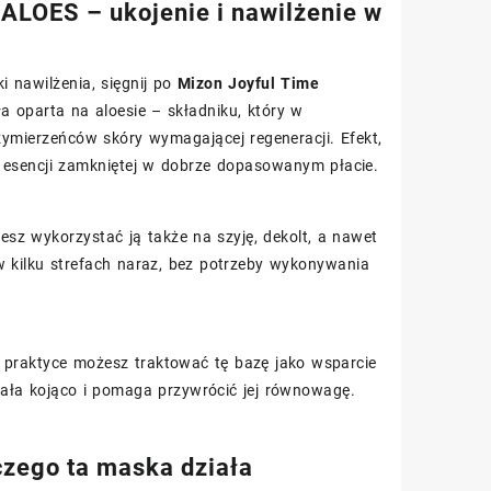
ALOES – ukojenie i nawilżenie w
i nawilżenia, sięgnij po
Mizon Joyful Time
a oparta na aloesie – składniku, który w
przymierzeńców skóry wymagającej regeneracji. Efekt,
ej esencji zamkniętej w dobrze dopasowanym płacie.
esz wykorzystać ją także na szyję, dekolt, a nawet
w kilku strefach naraz, bez potrzeby wykonywania
W praktyce możesz traktować tę bazę jako wsparcie
ziała kojąco i pomaga przywrócić jej równowagę.
aczego ta maska działa