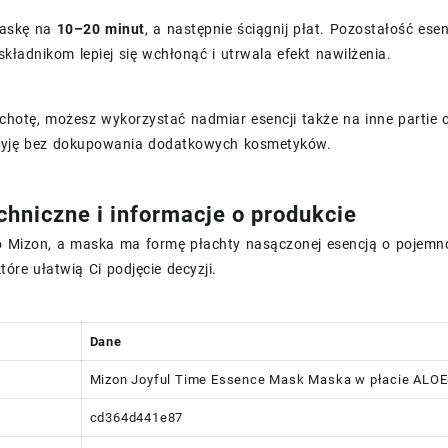
askę na
10–20 minut
, a następnie ściągnij płat. Pozostałość ese
kładnikom lepiej się wchłonąć i utrwala efekt nawilżenia.
ochotę, możesz wykorzystać nadmiar esencji także na inne partie
szyję bez dokupowania dodatkowych kosmetyków.
chniczne i informacje o produkcie
o Mizon, a maska ma formę płachty nasączonej esencją o pojemn
tóre ułatwią Ci podjęcie decyzji.
Dane
Mizon Joyful Time Essence Mask Maska w płacie ALO
cd364d441e87