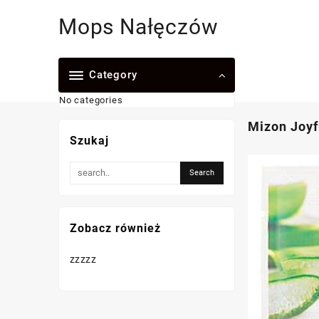
Skip
Mops Nałęczów
to
content
Category
No categories
Mizon Joyf
Szukaj
Zobacz również
zzzzz