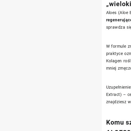
„wielok
Aloes (Aloe 
regenerując
sprawdza się
W formule z
praktyce ozn
Kolagen rośl
mniej zmęcz
Uzupełnienie
Extract) – c
znajdziesz w
Komu sz