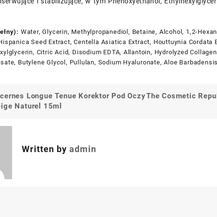
nserwujące i stabilizujące, w tym Phenoxyethanol, Ethylhexylglyce
ełny):
Water, Glycerin, Methylpropanediol, Betaine, Alcohol, 1,2-Hexa
Hispanica Seed Extract, Centella Asiatica Extract, Houttuynia Cordata 
xylglycerin, Citric Acid, Disodium EDTA, Allantoin, Hydrolyzed Collag
sate, Butylene Glycol, Pullulan, Sodium Hyaluronate, Aloe Barbadensis
cernes Longue Tenue Korektor Pod Oczy
The Cosmetic Repub
a
ige Naturel 15ml
Written by
admin