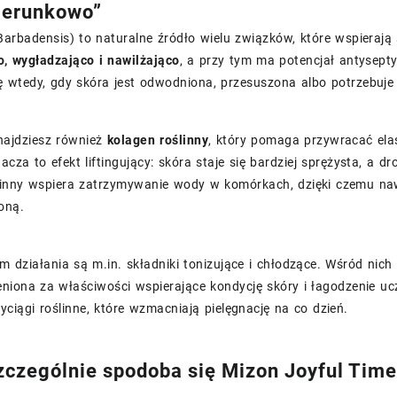
ierunkowo”
Barbadensis) to naturalne źródło wielu związków, które wspierają
o, wygładzająco i nawilżająco
, a przy tym ma potencjał antysept
 wtedy, gdy skóra jest odwodniona, przesuszona albo potrzebuje 
najdziesz również
kolagen roślinny
, który pomaga przywracać ela
acza to efekt liftingujący: skóra staje się bardziej sprężysta, a dr
inny wspiera zatrzymywanie wody w komórkach, dzięki czemu nawil
oną.
m działania są m.in. składniki tonizujące i chłodzące. Wśród nich
eniona za właściwości wspierające kondycję skóry i łagodzenie 
yciągi roślinne, które wzmacniają pielęgnację na co dzień.
czególnie spodoba się Mizon Joyful Tim