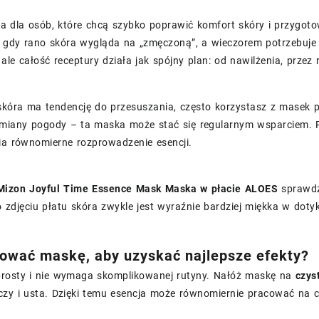
a dla osób, które chcą szybko poprawić komfort skóry i przygoto
, gdy rano skóra wygląda na „zmęczoną”, a wieczorem potrzebuje 
 ale całość receptury działa jak spójny plan: od nawilżenia, przez
 skóra ma tendencję do przesuszania, często korzystasz z masek 
zmiany pogody – ta maska może stać się regularnym wsparciem. P
ia równomierne rozprowadzenie esencji.
Mizon Joyful Time Essence Mask Maska w płacie ALOES
sprawdz
 zdjęciu płatu skóra zwykle jest wyraźnie bardziej miękka w doty
ować maskę, aby uzyskać najlepsze efekty?
 prosty i nie wymaga skomplikowanej rutyny. Nałóż maskę na
czys
zy i usta. Dzięki temu esencja może równomiernie pracować na c