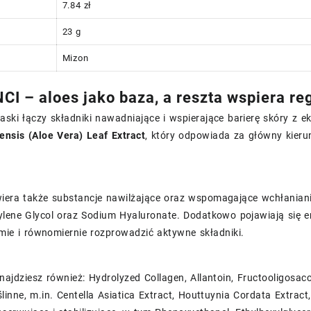
7.84 zł
23 g
Mizon
NCI – aloes jako baza, a reszta wspiera re
ski łączy składniki nawadniające i wspierające barierę skóry z ek
ensis (Aloe Vera) Leaf Extract
, który odpowiada za główny kierun
era także substancje nawilżające oraz wspomagające wchłanianie e
ylene Glycol oraz Sodium Hyaluronate. Dodatkowo pojawiają się em
mie i równomiernie rozprowadzić aktywne składniki.
najdziesz również: Hydrolyzed Collagen, Allantoin, Fructooligosacc
ślinne, m.in. Centella Asiatica Extract, Houttuynia Cordata Extract