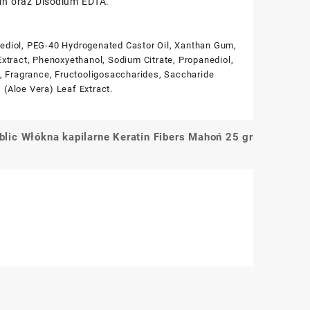
rin oraz Disodium EDTA.
nediol, PEG-40 Hydrogenated Castor Oil, Xanthan Gum,
Extract, Phenoxyethanol, Sodium Citrate, Propanediol,
en, Fragrance, Fructooligosaccharides, Saccharide
 (Aloe Vera) Leaf Extract.
lic Włókna kapilarne Keratin Fibers Mahoń 25 gr