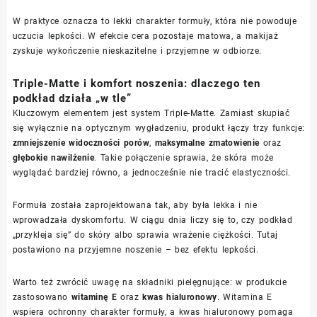
W praktyce oznacza to lekki charakter formuły, która nie powoduje
uczucia lepkości. W efekcie cera pozostaje matowa, a makijaż
zyskuje wykończenie nieskazitelne i przyjemne w odbiorze.
Triple-Matte i komfort noszenia: dlaczego ten
podkład działa „w tle”
Kluczowym elementem jest system Triple-Matte. Zamiast skupiać
się wyłącznie na optycznym wygładzeniu, produkt łączy trzy funkcje:
zmniejszenie widoczności porów
,
maksymalne zmatowienie
oraz
głębokie nawilżenie
. Takie połączenie sprawia, że skóra może
wyglądać bardziej równo, a jednocześnie nie tracić elastyczności.
Formuła została zaprojektowana tak, aby była lekka i nie
wprowadzała dyskomfortu. W ciągu dnia liczy się to, czy podkład
„przykleja się” do skóry albo sprawia wrażenie ciężkości. Tutaj
postawiono na przyjemne noszenie – bez efektu lepkości.
Warto też zwrócić uwagę na składniki pielęgnujące: w produkcie
zastosowano
witaminę E
oraz
kwas hialuronowy
. Witamina E
wspiera ochronny charakter formuły, a kwas hialuronowy pomaga