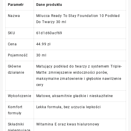
Parametr
Dane produktu
Nazwa
Milucca Ready To Stay Foundation 10 Podkład
Do Twarzy 30 ml
SKU
61d1d60acf69
Cena
44.99 zł
Pojemność
30 ml
Główne
Matujący podkład do twarzy z systemem Triple-
działanie
Matte: zmniejszenie widoczności porów,
maksymalne zmatowienie i głębokie nawilżenie
cery
Wykończenie
Matowe, aksamitnie gładkie i nieskazitelne
Komfort
Lekka formuła, bez uczucia lepkości
formuły
Składniki
Witamina E oraz kwas hialuronowy
pielęgnujące