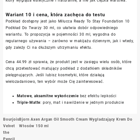
który wygląda estetycznie i naturalnie, a nie jak ciężka warstwa.
Wariant 10 i cena, która zachęca do testu
Podkład dostępny jest jako Milucca Ready To Stay Foundation 10
Podkład Do Twarzy 30 ml, co ułatwia dobór odpowiedniego
wariantu. To propozycja w pojemności 30 ml, wygodna do
regularnego używania – zarówno w makijażu dziennym, jak i wtedy,
gdy zależy Ci na dłuższym utrzymaniu efektu.
Cena 44.99 zł sprawia, że produkt jest w zasięgu wielu osób, które
chcą przetestować matujący podkład z dodatkiem składników
pielęgnujących. Jeśli lubisz kosmetyki, które działają
wielozadaniowo, ten wybór może Cię zainteresować.
Matowe, aksamitne wykończenie
bez efektu lepkości
Triple-Matte
: pory, mat i nawilżenie w jednym produkcie
Nawigacja
Bourjois
Bjorn Axen Argan Oil Smooth Cream Wygładzający Krem ​​Do
wpisu
Velvet
Włosów 150 ml
the
Pencil