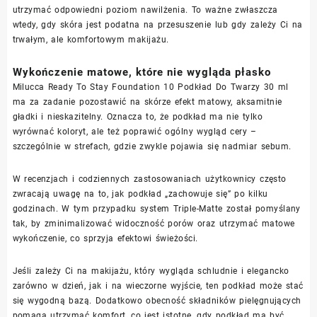
utrzymać odpowiedni poziom nawilżenia. To ważne zwłaszcza
wtedy, gdy skóra jest podatna na przesuszenie lub gdy zależy Ci na
trwałym, ale komfortowym makijażu.
Wykończenie matowe, które nie wygląda płasko
Milucca Ready To Stay Foundation 10 Podkład Do Twarzy 30 ml
ma za zadanie pozostawić na skórze efekt matowy, aksamitnie
gładki i nieskazitelny. Oznacza to, że podkład ma nie tylko
wyrównać koloryt, ale też poprawić ogólny wygląd cery –
szczególnie w strefach, gdzie zwykle pojawia się nadmiar sebum.
W recenzjach i codziennych zastosowaniach użytkownicy często
zwracają uwagę na to, jak podkład „zachowuje się” po kilku
godzinach. W tym przypadku system Triple-Matte został pomyślany
tak, by zminimalizować widoczność porów oraz utrzymać matowe
wykończenie, co sprzyja efektowi świeżości.
Jeśli zależy Ci na makijażu, który wygląda schludnie i elegancko
zarówno w dzień, jak i na wieczorne wyjście, ten podkład może stać
się wygodną bazą. Dodatkowo obecność składników pielęgnujących
pomaga utrzymać komfort, co jest istotne, gdy podkład ma być