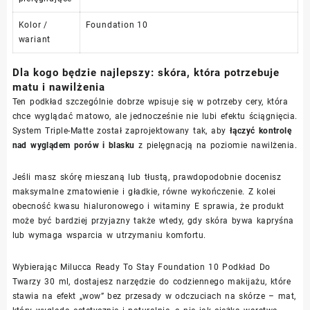
Kolor /
Foundation 10
wariant
Dla kogo będzie najlepszy: skóra, która potrzebuje
matu i nawilżenia
Ten podkład szczególnie dobrze wpisuje się w potrzeby cery, która
chce wyglądać matowo, ale jednocześnie nie lubi efektu ściągnięcia.
System Triple-Matte został zaprojektowany tak, aby
łączyć kontrolę
nad wyglądem porów i blasku
z pielęgnacją na poziomie nawilżenia.
Jeśli masz skórę mieszaną lub tłustą, prawdopodobnie docenisz
maksymalne zmatowienie i gładkie, równe wykończenie. Z kolei
obecność kwasu hialuronowego i witaminy E sprawia, że produkt
może być bardziej przyjazny także wtedy, gdy skóra bywa kapryśna
lub wymaga wsparcia w utrzymaniu komfortu.
Wybierając Milucca Ready To Stay Foundation 10 Podkład Do
Twarzy 30 ml, dostajesz narzędzie do codziennego makijażu, które
stawia na efekt „wow” bez przesady w odczuciach na skórze – mat,