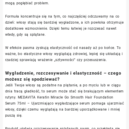
mogą pogłębiać problem.
Formuła koncentruje się na tym, co najczęściej odczuwamy na co
dzień: włosy stają się bardziej wygładzone, a ich powłoka otrzymuje
dodatkowe wzmocnienie. Dzięki temu łatwiej je rozczesać nawet
wtedy, gdy są splątane.
W efekcie pasma zyskują elastyczność od nasady aż po końce. To
ważne, bo elastyczne włosy wyglądają zdrowiej, lepiej się układają i
rzadziej sprawiają wrażenie „sztywności” czy przesuszenia.
Wygładzenie, rozczesywanie i elastyczność – czego
możesz się spodziewać?
Jeśli Twoje włosy są podatne na plątanie, a po myciu lub w ciągu
dnia tracą gładkość, to serum może stać się brakującym elementem
rutyny. MEDAVITA Keratin Miracle Go Smooth Hair Foundation
Serum 75ml – Ujarzmiająco wygładzające serum pomaga ujarzmiać
włosy, dzięki czemu wyglądają na bardziej uporządkowane i mniej
puszą się.
Produkt ułatwia rozczesywanie splątanych pasm, co przekłada się