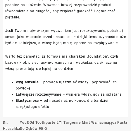
podatne na ułożenie. Wówczas łatwiej rozprowadzić produkt
równomiernie na długości, aby wspierać gładkość i ograniczać
plątanie.
Jeśli Twoim największym wyzwaniem jest rozczesywanie, potraktuj
serum jako wsparcie przed czesaniem – dzięki temu czynność może
być delikatniejsza, a włosy będą mniej oporne na rozplątywanie.
Warto też pamiętać, że formuła ma charakter „foundation”, czyli
bazowy krok pielęgnacyjny: wzmacnia i wygładza, dzięki czemu
włosy prezentują się lepiej na co dzień.
Wygładzenie
– pomaga ujarzmiać włosy i poprawiać ich
powłokę.
Łatwiejsze rozczesywanie
– wspiera włosy, gdy są splątane.
Elastyczność
– od nasady aż po końce, dla bardziej
sprężystego efektu.
Nawigacja
Dr.
You&Oil Toothpaste 5/1 Tangerine Mint Wzmacniająca Pasta
wpisu
Hauschka
Do Zębów 90 G