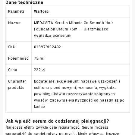
Dane techniczne
Parametr
Wartość
Nazwa
MEDAVITA Keratin Miracle Go Smooth Hair
Foundation Serum 75ml – Ujarzmiająco
wygładzające serum
SKU
013979f82402
Pojemność
75 ml
Cena
222 zł
Charakter
Bogate, ale lekkie serum; naprawa uszkodzeń i
produktu
ochrona przed nowymi; wzmacnia, wygładza
powłokę; ułatwia rozczesywanie splątanych
włosów; zapewnia elastyczność od nasady aż po
końce
Jak wpleść serum do codziennej pielęgnacji?
Najlepsze efekty zwykle daje regularność. Serum możesz
wprowadzić do swojej rutyny po myciu, kiedy włosy są jeszcze