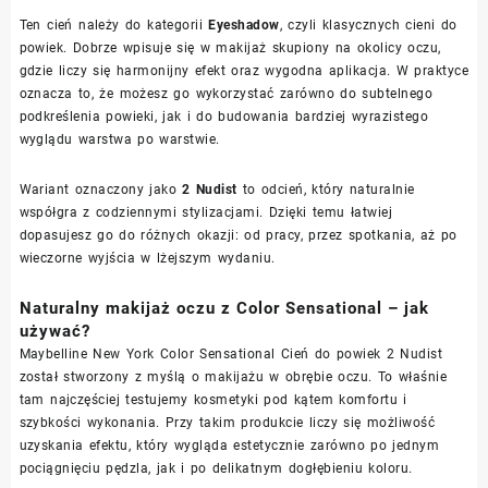
Ten cień należy do kategorii
Eyeshadow
, czyli klasycznych cieni do
powiek. Dobrze wpisuje się w makijaż skupiony na okolicy oczu,
gdzie liczy się harmonijny efekt oraz wygodna aplikacja. W praktyce
oznacza to, że możesz go wykorzystać zarówno do subtelnego
podkreślenia powieki, jak i do budowania bardziej wyrazistego
wyglądu warstwa po warstwie.
Wariant oznaczony jako
2 Nudist
to odcień, który naturalnie
współgra z codziennymi stylizacjami. Dzięki temu łatwiej
dopasujesz go do różnych okazji: od pracy, przez spotkania, aż po
wieczorne wyjścia w lżejszym wydaniu.
Naturalny makijaż oczu z Color Sensational – jak
używać?
Maybelline New York Color Sensational Cień do powiek 2 Nudist
został stworzony z myślą o makijażu w obrębie oczu. To właśnie
tam najczęściej testujemy kosmetyki pod kątem komfortu i
szybkości wykonania. Przy takim produkcie liczy się możliwość
uzyskania efektu, który wygląda estetycznie zarówno po jednym
pociągnięciu pędzla, jak i po delikatnym dogłębieniu koloru.