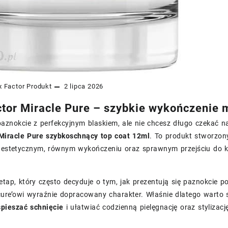
 Factor
Produkt
2 lipca 2026
tor Miracle Pure – szybkie wykończenie m
 paznokcie z perfekcyjnym blaskiem, ale nie chcesz długo czekać
Miracle Pure szybkoschnący top coat 12ml
. To produkt stworzo
a estetycznym, równym wykończeniu oraz sprawnym przejściu do k
etap, który często decyduje o tym, jak prezentują się paznokcie 
ure’owi wyraźnie dopracowany charakter. Właśnie dlatego warto 
spieszać schnięcie
i ułatwiać codzienną pielęgnację oraz stylizacj