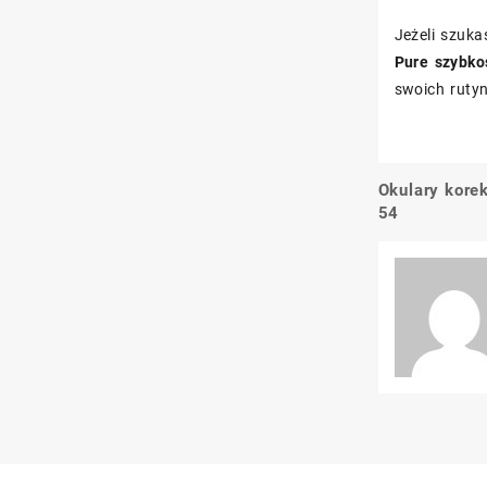
Jeżeli szuk
Pure szybko
swoich rutyn
Okulary kor
Nawigacj
54
wpisu