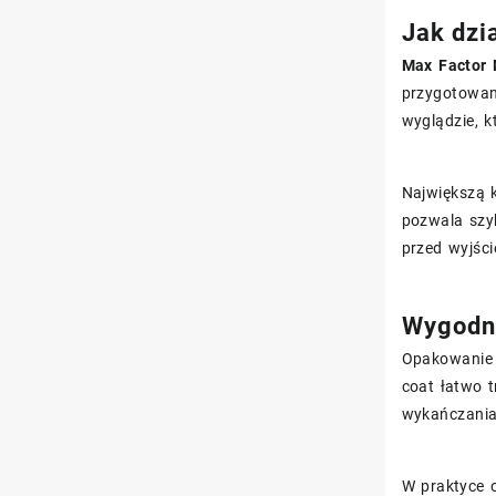
Jak dzi
Max Factor 
przygotowan
wyglądzie, k
Największą k
pozwala szy
przed wyjści
Wygodny
Opakowanie
coat łatwo 
wykańczania 
W praktyce 