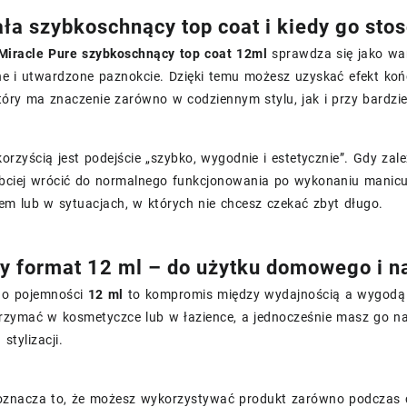
ała szybkoschnący top coat i kiedy go sto
Miracle Pure szybkoschnący top coat 12ml
sprawdza się jako wa
e i utwardzone paznokcie. Dzięki temu możesz uzyskać efekt końc
tóry ma znaczenie zarówno w codziennym stylu, jak i przy bardzi
orzyścią jest podejście „szybko, wygodnie i estetycznie”. Gdy za
bciej wrócić do normalnego funkcjonowania po wykonaniu manicur
em lub w sytuacjach, w których nie chcesz czekać zbyt długo.
 format 12 ml – do użytku domowego i n
 o pojemności
12 ml
to kompromis między wydajnością a wygodą p
trzymać w kosmetyczce lub w łazience, a jednocześnie masz go na
stylizacji.
oznacza to, że możesz wykorzystywać produkt zarówno podczas czę