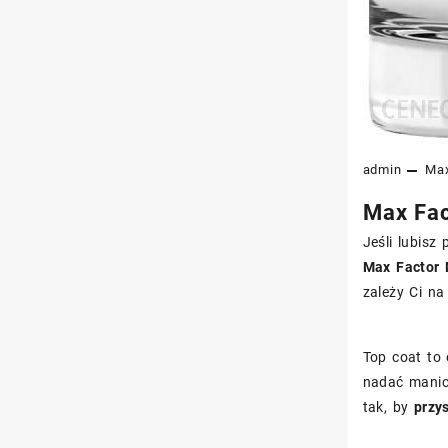
admin
Max
Max Fac
Jeśli lubisz
Max Factor 
zależy Ci n
Top coat to 
nadać manic
tak, by
przy