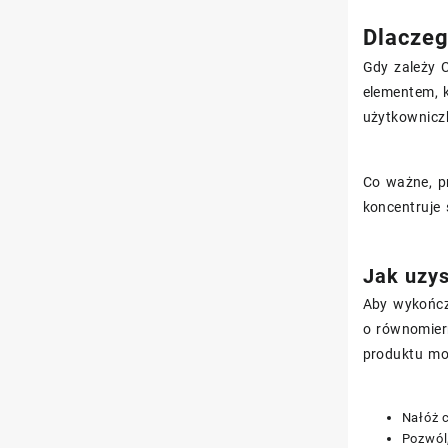
Dlaczeg
Gdy zależy C
elementem, 
użytkowniczk
Co ważne, pr
koncentruje 
Jak uzys
Aby wykończ
o równomier
produktu moż
Nałóż c
Pozwól