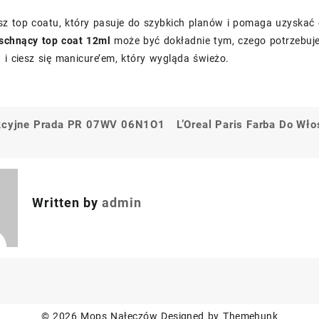
asz top coatu, który pasuje do szybkich planów i pomaga uzyska
schnący top coat 12ml
może być dokładnie tym, czego potrzebuj
 i ciesz się manicure’em, który wygląda świeżo.
ekcyjne Prada PR 07WV 06N1O1
L’Oreal Paris Farba Do Wło
a
Written by
admin
© 2026
Mops Nałęczów
Designed by
Themehunk