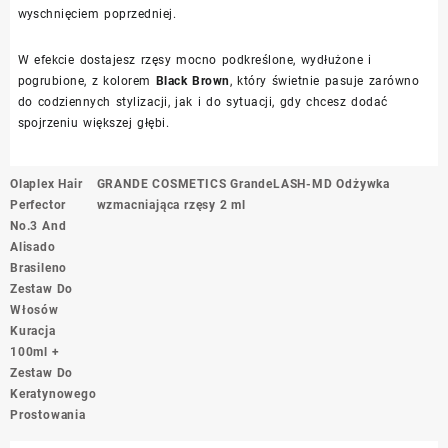
wyschnięciem poprzedniej.
W efekcie dostajesz rzęsy mocno podkreślone, wydłużone i
pogrubione, z kolorem
Black Brown
, który świetnie pasuje zarówno
do codziennych stylizacji, jak i do sytuacji, gdy chcesz dodać
spojrzeniu większej głębi.
Nawigacja
Olaplex Hair
GRANDE COSMETICS GrandeLASH-MD Odżywka
wpisu
Perfector
wzmacniająca rzęsy 2 ml
No.3 And
Alisado
Brasileno
Zestaw Do
Włosów
Kuracja
100ml +
Zestaw Do
Keratynowego
Prostowania