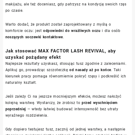
makijażu, ale też doceniasz, gdy patrzysz na kondycję swoich rzęs
po czasie.
Warto dodać, że produkt został zaprojektowany z myślą o
komforcie oczu: jest
odpowiedni do wrażliwych oczu
i dla osób
noszących soczewki kontaktowe
.
Jak stosować MAX FACTOR LASH REVIVAL, aby
uzyskać pożądany efekt
Najlepsze rezultaty uzyskasz, stosując tusz zgodnie z zaleceniami.
Aplikuj go, prowadząc szczoteczkę
od nasady aż po końce
. Taki
kierunek pracy pomaga równomiernie pokryć rzęsy i podkreślić ich
naturalny kształt.
Jeśli zależy Ci na jeszcze mocniejszym efekcie, możesz nałożyć
kolejną warstwę. Wystarczy, że zrobisz to
przed wyschnięciem
poprzedniej
— wtedy łatwiej budować intensywność bez utraty
wyraźnego rozdzielenia.
Gdy dopiero testujesz tusz, zacznij od jednej warstwy, a następnie