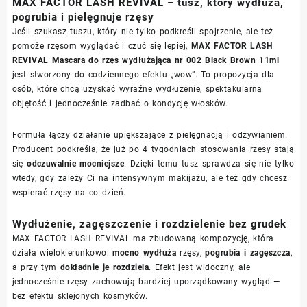
MAX FACTOR LASH REVIVAL – tusz, który wydłuża,
pogrubia i pielęgnuje rzęsy
Jeśli szukasz tuszu, który nie tylko podkreśli spojrzenie, ale też
pomoże rzęsom wyglądać i czuć się lepiej,
MAX FACTOR LASH
REVIVAL Mascara do rzęs wydłużająca nr 002 Black Brown 11ml
jest stworzony do codziennego efektu „wow”. To propozycja dla
osób, które chcą uzyskać wyraźne wydłużenie, spektakularną
objętość i jednocześnie zadbać o kondycję włosków.
Formuła łączy działanie upiększające z pielęgnacją i odżywianiem.
Producent podkreśla, że już po 4 tygodniach stosowania rzęsy stają
się
odczuwalnie mocniejsze
. Dzięki temu tusz sprawdza się nie tylko
wtedy, gdy zależy Ci na intensywnym makijażu, ale też gdy chcesz
wspierać rzęsy na co dzień.
Wydłużenie, zagęszczenie i rozdzielenie bez grudek
MAX FACTOR LASH REVIVAL ma zbudowaną kompozycję, która
działa wielokierunkowo:
mocno wydłuża
rzęsy,
pogrubia i zagęszcza
,
a przy tym
dokładnie je rozdziela
. Efekt jest widoczny, ale
jednocześnie rzęsy zachowują bardziej uporządkowany wygląd —
bez efektu sklejonych kosmyków.