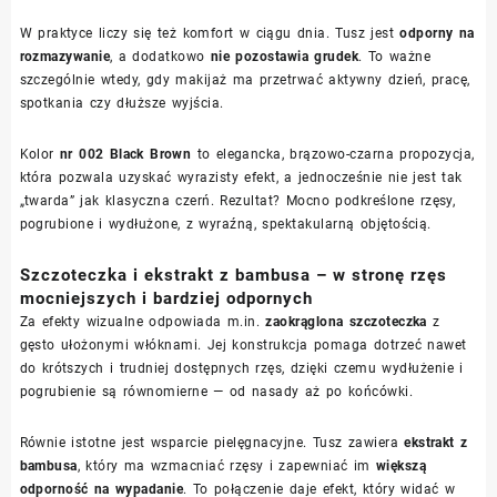
W praktyce liczy się też komfort w ciągu dnia. Tusz jest
odporny na
rozmazywanie
, a dodatkowo
nie pozostawia grudek
. To ważne
szczególnie wtedy, gdy makijaż ma przetrwać aktywny dzień, pracę,
spotkania czy dłuższe wyjścia.
Kolor
nr 002 Black Brown
to elegancka, brązowo-czarna propozycja,
która pozwala uzyskać wyrazisty efekt, a jednocześnie nie jest tak
„twarda” jak klasyczna czerń. Rezultat? Mocno podkreślone rzęsy,
pogrubione i wydłużone, z wyraźną, spektakularną objętością.
Szczoteczka i ekstrakt z bambusa – w stronę rzęs
mocniejszych i bardziej odpornych
Za efekty wizualne odpowiada m.in.
zaokrąglona szczoteczka
z
gęsto ułożonymi włóknami. Jej konstrukcja pomaga dotrzeć nawet
do krótszych i trudniej dostępnych rzęs, dzięki czemu wydłużenie i
pogrubienie są równomierne — od nasady aż po końcówki.
Równie istotne jest wsparcie pielęgnacyjne. Tusz zawiera
ekstrakt z
bambusa
, który ma wzmacniać rzęsy i zapewniać im
większą
odporność na wypadanie
. To połączenie daje efekt, który widać w