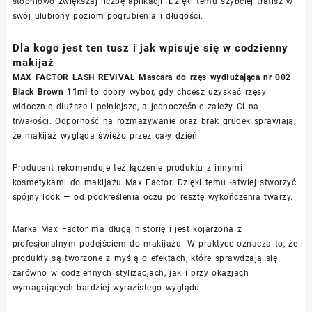
stopniowo zwiększaj liczbę aplikacji. Dzięki temu szybciej trafisz w
swój ulubiony poziom pogrubienia i długości.
Dla kogo jest ten tusz i jak wpisuje się w codzienny
makijaż
MAX FACTOR LASH REVIVAL Mascara do rzęs wydłużająca nr 002
Black Brown 11ml
to dobry wybór, gdy chcesz uzyskać rzęsy
widocznie dłuższe i pełniejsze, a jednocześnie zależy Ci na
trwałości. Odporność na rozmazywanie oraz brak grudek sprawiają,
że makijaż wygląda świeżo przez cały dzień.
Producent rekomenduje też łączenie produktu z innymi
kosmetykami do makijażu Max Factor. Dzięki temu łatwiej stworzyć
spójny look — od podkreślenia oczu po resztę wykończenia twarzy.
Marka Max Factor ma długą historię i jest kojarzona z
profesjonalnym podejściem do makijażu. W praktyce oznacza to, że
produkty są tworzone z myślą o efektach, które sprawdzają się
zarówno w codziennych stylizacjach, jak i przy okazjach
wymagających bardziej wyrazistego wyglądu.