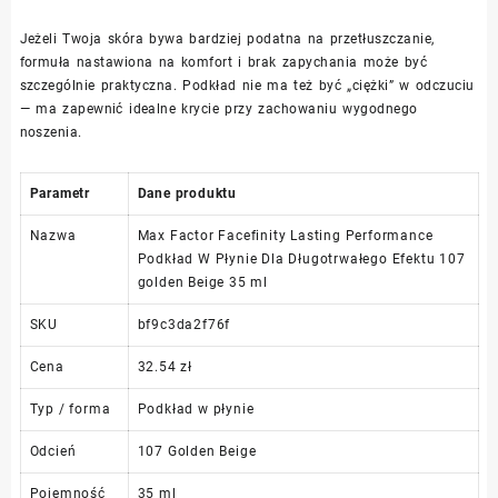
Jeżeli Twoja skóra bywa bardziej podatna na przetłuszczanie,
formuła nastawiona na komfort i brak zapychania może być
szczególnie praktyczna. Podkład nie ma też być „ciężki” w odczuciu
— ma zapewnić idealne krycie przy zachowaniu wygodnego
noszenia.
Parametr
Dane produktu
Nazwa
Max Factor Facefinity Lasting Performance
Podkład W Płynie Dla Długotrwałego Efektu 107
golden Beige 35 ml
SKU
bf9c3da2f76f
Cena
32.54 zł
Typ / forma
Podkład w płynie
Odcień
107 Golden Beige
Pojemność
35 ml