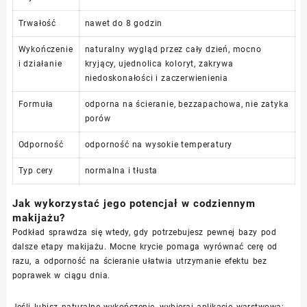
Trwałość
nawet do 8 godzin
Wykończenie
naturalny wygląd przez cały dzień, mocno
i działanie
kryjący, ujednolica koloryt, zakrywa
niedoskonałości i zaczerwienienia
Formuła
odporna na ścieranie, bezzapachowa, nie zatyka
porów
Odporność
odporność na wysokie temperatury
Typ cery
normalna i tłusta
Jak wykorzystać jego potencjał w codziennym
makijażu?
Podkład sprawdza się wtedy, gdy potrzebujesz pewnej bazy pod
dalsze etapy makijażu. Mocne krycie pomaga wyrównać cerę od
razu, a odporność na ścieranie ułatwia utrzymanie efektu bez
poprawek w ciągu dnia.
Jeśli lubisz naturalne wykończenie, wybieraj aplikację warstwową: