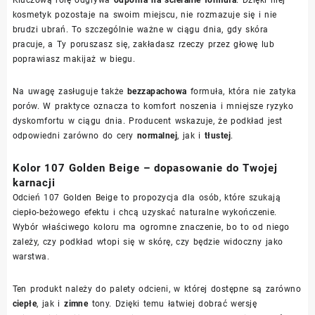
kosmetyk pozostaje na swoim miejscu, nie rozmazuje się i nie
brudzi ubrań. To szczególnie ważne w ciągu dnia, gdy skóra
pracuje, a Ty poruszasz się, zakładasz rzeczy przez głowę lub
poprawiasz makijaż w biegu.
Na uwagę zasługuje także
bezzapachowa
formuła, która nie zatyka
porów. W praktyce oznacza to komfort noszenia i mniejsze ryzyko
dyskomfortu w ciągu dnia. Producent wskazuje, że podkład jest
odpowiedni zarówno do cery
normalnej
, jak i
tłustej
.
Kolor 107 Golden Beige – dopasowanie do Twojej
karnacji
Odcień 107 Golden Beige to propozycja dla osób, które szukają
ciepło-beżowego efektu i chcą uzyskać naturalne wykończenie.
Wybór właściwego koloru ma ogromne znaczenie, bo to od niego
zależy, czy podkład wtopi się w skórę, czy będzie widoczny jako
warstwa.
Ten produkt należy do palety odcieni, w której dostępne są zarówno
ciepłe
, jak i
zimne
tony. Dzięki temu łatwiej dobrać wersję