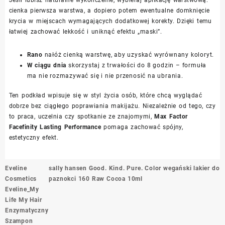
cienka pierwsza warstwa, a dopiero potem ewentualne domknięcie
krycia w miejscach wymagających dodatkowej korekty. Dzięki temu
łatwiej zachować lekkość i uniknąć efektu „maski”.
Rano
nałóż cienką warstwę, aby uzyskać wyrównany koloryt.
W ciągu dnia
skorzystaj z trwałości do 8 godzin – formuła
ma nie rozmazywać się i nie przenosić na ubrania.
Ten podkład wpisuje się w styl życia osób, które chcą wyglądać
dobrze bez ciągłego poprawiania makijażu. Niezależnie od tego, czy
to praca, uczelnia czy spotkanie ze znajomymi,
Max Factor
Facefinity Lasting Performance
pomaga zachować spójny,
estetyczny efekt.
Nawigacja
Eveline
sally hansen Good. Kind. Pure. Color wegański lakier do
wpisu
Cosmetics
paznokci 160 Raw Cocoa 10ml
Eveline_My
Life My Hair
Enzymatyczny
Szampon