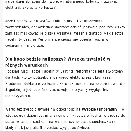
najbardziej zbliżoną do Twojego naturalnego kolorytu i uzyskać
efekt „jak skóra, tylko lepsza”.
Jeżeli zależy Ci na wyrównaniu kolorytu i zatuszowaniu
zaczerwienień, odpowiednio dobrany odcień pozwala podkreślić rysy,
zamiast maskować je ciężką warstwą. Właśnie dlatego Max Factor
Facefinity Lasting Performance cieszy się popularnością w
codziennym makijażu.
Dla kogo będzie najlepszy? Wysoka trwałość w
różnych warunkach
Podkład Max Factor Facefinity Lasting Performance jest stworzony
dla tych, którzy potrzebują pewnego efektu przez długi czas.
Producent deklaruje, że kosmetyk utrzymuje się na skórze nawet do
8 godzin
, a jednocześnie zachowuje estetyczny wygląd bez
rozmazywania.
Warto też zwrócić uwagę na odporność na
wysokie temperatury
. To
istotne, gdy dzień jest intensywny, a Ty jesteś w ruchu: w drodze do
pracy, w czasie spotkań, na wyjściu czy podczas cieplejszych dni,
kiedy makijaż potrafi przestać wyglądać świeżo.