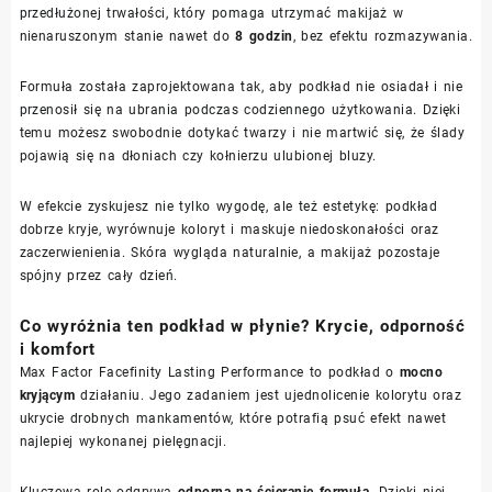
przedłużonej trwałości, który pomaga utrzymać makijaż w
nienaruszonym stanie nawet do
8 godzin
, bez efektu rozmazywania.
Formuła została zaprojektowana tak, aby podkład nie osiadał i nie
przenosił się na ubrania podczas codziennego użytkowania. Dzięki
temu możesz swobodnie dotykać twarzy i nie martwić się, że ślady
pojawią się na dłoniach czy kołnierzu ulubionej bluzy.
W efekcie zyskujesz nie tylko wygodę, ale też estetykę: podkład
dobrze kryje, wyrównuje koloryt i maskuje niedoskonałości oraz
zaczerwienienia. Skóra wygląda naturalnie, a makijaż pozostaje
spójny przez cały dzień.
Co wyróżnia ten podkład w płynie? Krycie, odporność
i komfort
Max Factor Facefinity Lasting Performance to podkład o
mocno
kryjącym
działaniu. Jego zadaniem jest ujednolicenie kolorytu oraz
ukrycie drobnych mankamentów, które potrafią psuć efekt nawet
najlepiej wykonanej pielęgnacji.
Kluczową rolę odgrywa
odporna na ścieranie formuła
. Dzięki niej