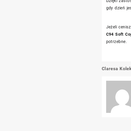
Dzięki zast
gdy dzień je
Jeżeli cenis
C94 Soft Co
potrzebne.
Claresa Kolek
Nawigacj
wpisu