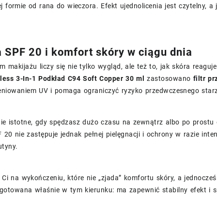
j formie od rana do wieczora. Efekt ujednolicenia jest czytelny, 
 SPF 20 i komfort skóry w ciągu dnia
 makijażu liczy się nie tylko wygląd, ale też to, jak skóra reagu
wless 3-In-1 Podkład C94 Soft Copper 30 ml
zastosowano
filtr 
eniowaniem UV i pomaga ograniczyć ryzyko przedwczesnego sta
nie istotne, gdy spędzasz dużo czasu na zewnątrz albo po prost
 20 nie zastępuje jednak pełnej pielęgnacji i ochrony w razie in
utyny.
y Ci na wykończeniu, które nie „zjada” komfortu skóry, a jednocze
gotowana właśnie w tym kierunku: ma zapewnić stabilny efekt i s