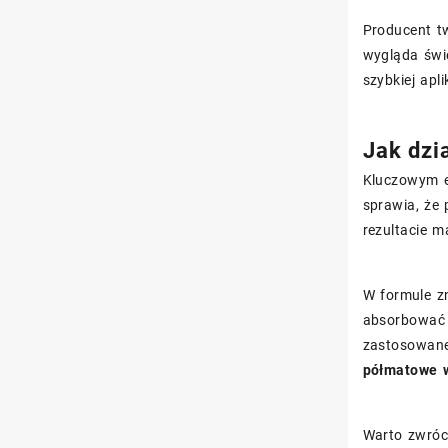
Producent t
wygląda świe
szybkiej apl
Jak dzi
Kluczowym e
sprawia, że 
rezultacie m
W formule z
absorbować 
zastosowa
półmatowe 
Warto zwróci