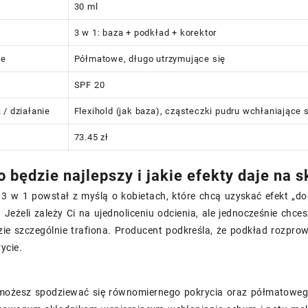
30 ml
3 w 1: baza + podkład + korektor
ie
Półmatowe, długo utrzymujące się
SPF 20
 / działanie
Flexihold (jak baza), cząsteczki pudru wchłaniające 
73.45 zł
 będzie najlepszy i jakie efekty daje na 
 3 w 1 powstał z myślą o kobietach, które chcą uzyskać efekt „d
Jeżeli zależy Ci na ujednoliceniu odcienia, ale jednocześnie chces
ie szczególnie trafiona. Producent podkreśla, że podkład rozprow
ycie.
możesz spodziewać się równomiernego pokrycia oraz półmatoweg