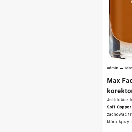
admin
Max
Max Fact
korekto
Jeśli lubisz
Soft Copper
zachować trw
która łączy 