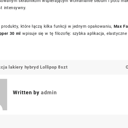
osowanym składnikom wspierającym wchłanianie sebum i potu maki
st intensywny.
z produkty, które łączą kilka funkcji w jednym opakowaniu,
Max Fac
pper 30 ml
wpisuje się w tę filozofię: szybka aplikacja, elastyczn
cja lakiery hybryd Lollipop 8szt
a
Written by
admin