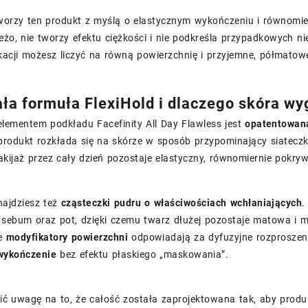
worzy ten produkt z myślą o elastycznym wykończeniu i równomier
żo, nie tworzy efektu ciężkości i nie podkreśla przypadkowych n
ikacji możesz liczyć na równą powierzchnię i przyjemne, półmatow
ała formuła FlexiHold i dlaczego skóra wy
lementem podkładu Facefinity All Day Flawless jest
opatentowana
produkt rozkłada się na skórze w sposób przypominający siateczkę
akijaż przez cały dzień pozostaje elastyczny, równomiernie pokryw
najdziesz też
cząsteczki pudru o właściwościach wchłaniających
.
sebum oraz pot, dzięki czemu twarz dłużej pozostaje matowa i m
ne
modyfikatory powierzchni
odpowiadają za dyfuzyjne rozproszenie
wykończenie
bez efektu płaskiego „maskowania”.
ć uwagę na to, że całość została zaprojektowana tak, aby produk