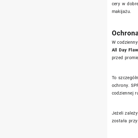
cery w dobre
makijażu.
Ochrona
W codziennym
All Day Fla
przed promi
To szczegól
ochrony. SPF
codziennej r
Jeżeli zależ
została przy