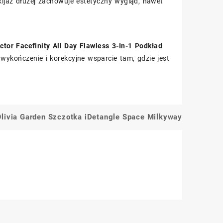
jaż dłużej zachowuje estetyczny wygląd, nawet
tor Facefinity All Day Flawless 3-In-1 Podkład
e wykończenie i korekcyjne wsparcie tam, gdzie jest
Olivia Garden Szczotka iDetangle Space Milkyway