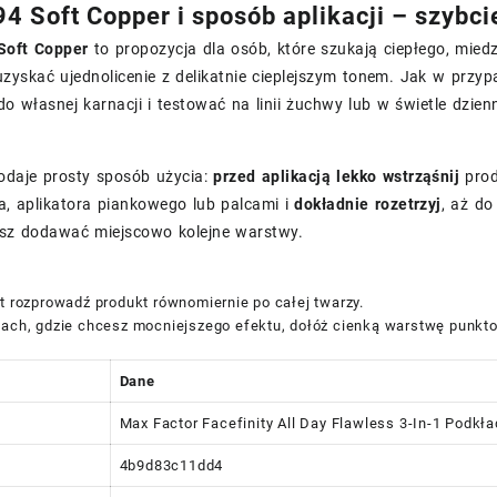
4 Soft Copper i sposób aplikacji – szybci
Soft Copper
to propozycja dla osób, które szukają ciepłego, mie
zyskać ujednolicenie z delikatnie cieplejszym tonem. Jak w przy
 własnej karnacji i testować na linii żuchwy lub w świetle dzie
odaje prosty sposób użycia:
przed aplikacją lekko wstrząśnij
prod
a, aplikatora piankowego lub palcami i
dokładnie rozetrzyj
, aż do
esz dodawać miejscowo kolejne warstwy.
t rozprowadź produkt równomiernie po całej twarzy.
ach, gdzie chcesz mocniejszego efektu, dołóż cienką warstwę punktowo
Dane
Max Factor Facefinity All Day Flawless 3-In-1 Podkł
4b9d83c11dd4