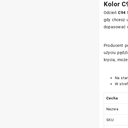
Kolor C9
Odcień
C94 
gdy chcesz u
dopasować do
Producent p
użyciu pędzl
krycia, moż
Na star
W stref
Cecha
Nazwa
SKU