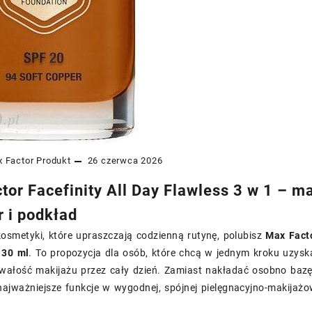
 Factor
Produkt
26 czerwca 2026
or Facefinity All Day Flawless 3 w 1 – mak
r i podkład
 kosmetyki, które upraszczają codzienną rutynę, polubisz
Max Facto
 30 ml
. To propozycja dla osób, które chcą w jednym kroku uzysk
ałość makijażu przez cały dzień. Zamiast nakładać osobno bazę, 
najważniejsze funkcje w wygodnej, spójnej pielęgnacyjno-makijażow