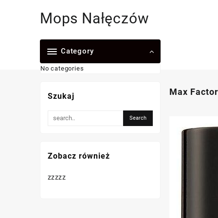
Skip
Mops Nałęczów
to
content
Category
No categories
Max Factor
Szukaj
Zobacz również
zzzzz