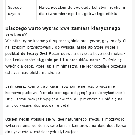
Sposób
Nałóż pędzlem do podkładu kolistymi ruchami
użycia
dla równomiernego i długotrwałego efektu
Dlaczego warto wybrać 2w4 zamiast klasycznego
zestawu?
Wielofunkcyjne kosmetyki są szczególnie praktyczne, gdy zależy Ci
na szybkim przygotowaniu do wyjścia.
Make Up Store Puder i
podkład do twarzy 2w4 Pecan
pozwala uzyskać bazę pod makijaż
bez konieczności sięgania po kilka produktów naraz. To świetny
wybór dla osób, które lubią minimalizm, ale jednocześnie oczekują
estetycznego efektu na skórze.
Jeśli cenisz komfort aplikacji i równomierne rozprowadzenie,
kremowo-pudrowa formuła pomaga osiągnąć gładkie wykończenie.
Dzięki temu makijaż wygląda świeżo, a Ty możesz skupić się na
tym, co ważne: dopracowaniu detali.
Odcień
Pecan
wpisuje się w ideę naturalnego efektu, a możliwość
wykorzystania go do rozświetlania i konturowania daje dodatkową
elastyczność w codziennych stylizacjach.