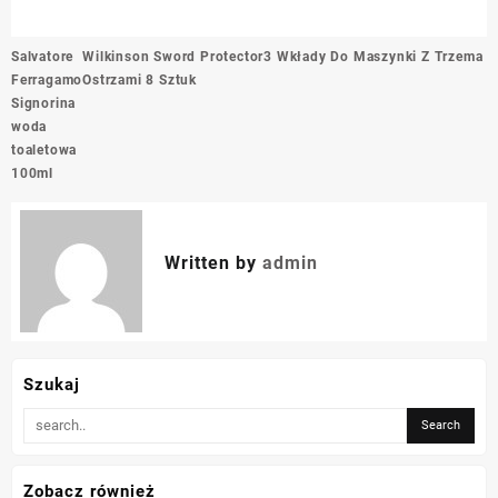
Nawigacja
Salvatore
Wilkinson Sword Protector3 Wkłady Do Maszynki Z Trzema
wpisu
Ferragamo
Ostrzami 8 Sztuk
Signorina
woda
toaletowa
100ml
Written by
admin
Szukaj
Zobacz również