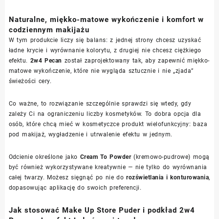
Naturalne, miękko-matowe wykończenie i komfort w
codziennym makijażu
W tym produkcie liczy się balans: z jednej strony chcesz uzyskać
ładne krycie i wyrównanie kolorytu, z drugiej nie chcesz ciężkiego
efektu.
2w4 Pecan
został zaprojektowany tak, aby zapewnić miękko-
matowe wykończenie, które nie wygląda sztucznie i nie „zjada”
świeżości cery.
Co ważne, to rozwiązanie szczególnie sprawdzi się wtedy, gdy
zależy Ci na ograniczeniu liczby kosmetyków. To dobra opcja dla
osób, które chcą mieć w kosmetyczce produkt wielofunkcyjny: baza
pod makijaż, wygładzenie i utrwalenie efektu w jednym.
Odcienie określone jako
Cream To Powder
(kremowo-pudrowe) mogą
być również wykorzystywane kreatywnie — nie tylko do wyrównania
całej twarzy. Możesz sięgnąć po nie do
rozświetlania i konturowania
,
dopasowując aplikację do swoich preferencji.
Jak stosować Make Up Store Puder i podkład 2w4