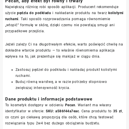
Pecan, aby efekt był równy i trwały
Największą różnicę robi sposób aplikacji. Producent rekomenduje
użycie
pędzla do podkładu
i nakładanie produktu na twarz
kolistymi
ruchami
. Taki sposób rozprowadzania pomaga równomiernie
„wtopić” formułę w skórę, dzięki czemu nie powstają smugi ani
przypadkowe przejścia.
Jeżeli zależy Ci na długotrwałym efekcie, warto poświęcić chwilę na
dokładne wtarcie produktu — to właśnie równomierna aplikacja
wpływa na to, jak prezentuje się makijaż w ciągu dnia.
Zastosuj pędzel do podkładu i nakładaj produkt kolistymi
ruchami.
Buduj równą warstwę, a w razie potrzeby stopniowo
zwiększaj intensywność krycia.
Dane produktu i informacje podstawowe
To kosmetyk dostępny w odcieniu
Pecan
. Wariant ma własny
identyfikator w ofercie:
SKU: a586f44a7eac
. Cena produktu to
35 zł
,
co czyni go ciekawą propozycją dla osób, które chcą testować
rozwiązania typu 2w4 bez dużego obciążenia budżetu.