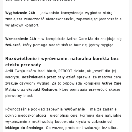
Wygładzanie 24h
– jedwabista konsystencja wygładza skórę i
zmniejsza widoczność niedoskonałości, zapewniając jednocześnie
wyjątkowy komfort.
Wzmocnienie 24h
– w kompleksie Active Care Matrix znajduje się
żeń-szeń
, który pomaga nadać skórze bardziej jędrny wygląd.
Rozświetlenie i wyrównanie: naturalna korekta bez
efektu przesady
Jeśli Twoja skóra traci blask, REBOOT działa jak „reset” dla jej
kolorytu.
Rozświetlenie przez cały dzień
sprawia, że matowa cera
zyskuje ożywiony wygląd. Za to odpowiada kompleks
Active Care
Matrix
oraz
ekstrakt Redsnow
, które pomagają przywrócić skórze
pierwotny blask.
Równocześnie podkład zapewnia
wyrównanie
– ma za zadanie
pokryć niedoskonałości i ujednolicić cerę. Formuła daje naturalne
wykończenie z możliwością budowania krycia w zakresie
od
lekkiego do średniego
. Co ważne, producent wskazuje też
ultra-