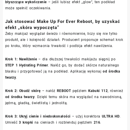
błyszczące wykończenie
– jeśli lubisz efekt „glow”, ten podkład
może spełnić oczekiwania.
Jak stosować Make Up For Ever Reboot, by uzyskać
efekt „skóra wypoczęta”
Żeby makijaż wyglądał świeżo i równomiernie, liczy się nie tylko
produkt, ale i kolejność działań. Producent proponuje schemat krok
po kroku, który wzmacnia trwałość i podbija efekt nawilżenia.
Krok 1: Nawilżenie
– dla dłuższej trwałości makijażu sięgnij po
STEP 1 Hydrating Primer
. Nałóż go, by dodać skórze naturalnego
blasku i przygotować ją na podkład. Aplikację wykonaj
od środka
twarzy
.
Krok 2: Obudź skórę
– nałóż
REBOOT
pędzlem
Kabuki 112
, również
od środka twarzy
. Dzięki temu skóra ma wyglądać na nawodnioną,
jędrną, gładką, świetlistą i jednolitą.
Krok 3: Ukryj cienie i niedoskonałości
– użyj korektora
ULTRA HD
.
Umieść
3 kropki
na cieniach i rozblenduj pędzlem
216
.