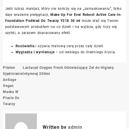
Jeśli lubisz makijaż, który nie kończy się na „zamaskowaniu”, tylko
daje wrażenie pielęgnacji,
Make Up For Ever Reboot Active Care-In-
Foundation Podkład Do Twarzy Y218 30 ml
może stać się Twoim
podstawowym produktem na co dzień i na wyjścia, gdy liczy się
szybki, a zarazem dopracowany efekt.
Rozświetla
i ożywia matową cerę przez cały dzień.
Wygładza i wyrównuje
– od lekkiego do średniego krycia.
Nawigacja
Pilaten
Lactacyd Oxygen Fresh Odświeżający Żel do Higieny
wpisu
Ujędrnienie
Intymnej 200ml
Antiage
Vegan
Maska W
Płacie Do
Twarzy
Written by
admin