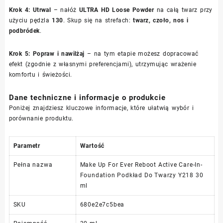
Krok 4: Utrwal
– nałóż
ULTRA HD Loose Powder
na całą twarz przy
użyciu pędzla
130
. Skup się na strefach:
twarz, czoło, nos i
podbródek
.
Krok 5: Popraw i nawilżaj
– na tym etapie możesz dopracować
efekt (zgodnie z własnymi preferencjami), utrzymując wrażenie
komfortu i świeżości.
Dane techniczne i informacje o produkcie
Poniżej znajdziesz kluczowe informacje, które ułatwią wybór i
porównanie produktu.
Parametr
Wartość
Pełna nazwa
Make Up For Ever Reboot Active Care-In-
Foundation Podkład Do Twarzy Y218 30
ml
SKU
680e2e7c5bea