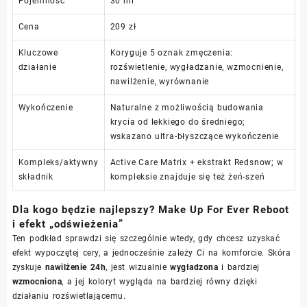
Pojemność
30 ml
Cena
209 zł
Kluczowe
Koryguje 5 oznak zmęczenia:
działanie
rozświetlenie, wygładzanie, wzmocnienie,
nawilżenie, wyrównanie
Wykończenie
Naturalne z możliwością budowania
krycia od lekkiego do średniego;
wskazano ultra-błyszczące wykończenie
Kompleks/aktywny
Active Care Matrix + ekstrakt Redsnow; w
składnik
kompleksie znajduje się też żeń-szeń
Dla kogo będzie najlepszy? Make Up For Ever Reboot
i efekt „odświeżenia”
Ten podkład sprawdzi się szczególnie wtedy, gdy chcesz uzyskać
efekt wypoczętej cery, a jednocześnie zależy Ci na komforcie. Skóra
zyskuje
nawilżenie 24h
, jest wizualnie
wygładzona
i bardziej
wzmocniona
, a jej koloryt wygląda na bardziej równy dzięki
działaniu rozświetlającemu.