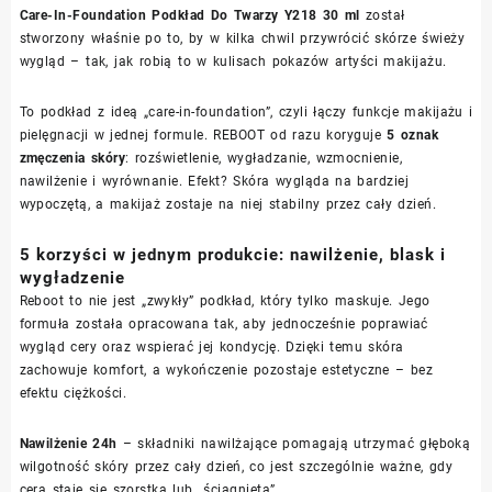
Care-In-Foundation Podkład Do Twarzy Y218 30 ml
został
stworzony właśnie po to, by w kilka chwil przywrócić skórze świeży
wygląd – tak, jak robią to w kulisach pokazów artyści makijażu.
To podkład z ideą „care-in-foundation”, czyli łączy funkcje makijażu i
pielęgnacji w jednej formule. REBOOT od razu koryguje
5 oznak
zmęczenia skóry
: rozświetlenie, wygładzanie, wzmocnienie,
nawilżenie i wyrównanie. Efekt? Skóra wygląda na bardziej
wypoczętą, a makijaż zostaje na niej stabilny przez cały dzień.
5 korzyści w jednym produkcie: nawilżenie, blask i
wygładzenie
Reboot to nie jest „zwykły” podkład, który tylko maskuje. Jego
formuła została opracowana tak, aby jednocześnie poprawiać
wygląd cery oraz wspierać jej kondycję. Dzięki temu skóra
zachowuje komfort, a wykończenie pozostaje estetyczne – bez
efektu ciężkości.
Nawilżenie 24h
– składniki nawilżające pomagają utrzymać głęboką
wilgotność skóry przez cały dzień, co jest szczególnie ważne, gdy
cera staje się szorstka lub „ściągnięta”.