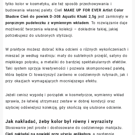
tylko kolor w kosmetyku, ale też sposób przechowywania i
budowania własnej palety. Cień
MAKE UP FOR EVER Artist Color
Shadow Cień do powiek D-308 Aquatic Khaki 2,5g
jest zamknięty w
poręcznym pudełeczku z wymiennym wkładem
. To rozwiązanie daje
możliwość tworzenia własnej kolekcji – dokładnie takiej, jakiej
potrzebujesz do ulubionych stylizacji.
W praktyce możesz dobrać kilka odcieni o różnych wykończeniach i
mieszać je według nastroju: maty do subtelnych przejść, satyny do
miękkiego połysku, a metaliki do bardziej spektakularnych efektów.
Taki system sprzyja kreatywności i pozwala skomponować paletę,
która będzie Ci towarzyszyć zarówno w codziennych rutynach, jak i
przy okazjach wymagających mocniejszego efektu.
Jeżeli cenisz wygodę i porządek w kosmetyczce, wymienny wkład
sprawia, że łatwiej utrzymasz zestaw w dobrej kondycji oraz
szybciej odświeżysz kolekcję, gdy skończą się ulubione odcienie.
Jak nakładać, żeby kolor był równy i wyrazisty
Stosowanie jest proste i dostosowane do codziennego makijażu.
Cień nakładaj na powieki przy użyciu aplikatora
, a następnie