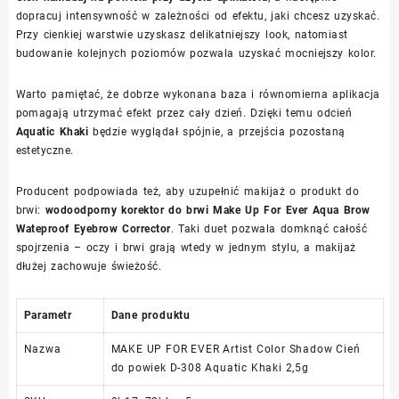
dopracuj intensywność w zależności od efektu, jaki chcesz uzyskać.
Przy cienkiej warstwie uzyskasz delikatniejszy look, natomiast
budowanie kolejnych poziomów pozwala uzyskać mocniejszy kolor.
Warto pamiętać, że dobrze wykonana baza i równomierna aplikacja
pomagają utrzymać efekt przez cały dzień. Dzięki temu odcień
Aquatic Khaki
będzie wyglądał spójnie, a przejścia pozostaną
estetyczne.
Producent podpowiada też, aby uzupełnić makijaż o produkt do
brwi:
wodoodporny korektor do brwi Make Up For Ever Aqua Brow
Wateproof Eyebrow Corrector
. Taki duet pozwala domknąć całość
spojrzenia – oczy i brwi grają wtedy w jednym stylu, a makijaż
dłużej zachowuje świeżość.
Parametr
Dane produktu
Nazwa
MAKE UP FOR EVER Artist Color Shadow Cień
do powiek D-308 Aquatic Khaki 2,5g