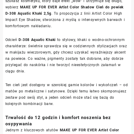
szukasz kosmetyku, który daje efekt „wow” i utrzymuje się długo,
wybierz
MAKE UP FOR EVER Artist Color Shadow Cień do powiek
D-308 Aquatic Khaki 2,5g
. To propozycja z linii Artist Color High
Impact Eye Shadow, stworzona z myślą o intensywnych barwach i
komfortowym nakładaniu.
Odcień
D-308 Aquatic Khaki
to stylowy, khaki o wodno-ochronnym
charakterze: świetnie sprawdza się w codziennych stylizacjach oraz
w makijażu wieczorowym, gdy chcesz uzyskać wyraźniejszy akcent
na powiece. Co ważne, pigmenty zostały tak dobrane, aby dobrze
przylegać do naskórka i nie tworzyć nieestetycznych załamań w
ciągu dnia.
Ten cień jest dostępny w szerokiej gamie kolorów i wykończeń – od
matów po metaliczne i satynowe. Dzięki temu łatwo skomponujesz
zestaw pod swój styl, a jeden odcień może stać się bazą do
kolejnych kombinacji barw.
Trwałość do 12 godzin i komfort noszenia bez
osypywania
Jednym z kluczowych atutów
MAKE UP FOR EVER Artist Color