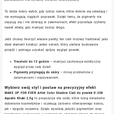
To także dobry wybór, gdy lubisz cienie, które dobrze się układają i
nie wymagają ciągłych poprawek. Dzięki temu, że pigmenty nie
osypują się i nie zbierają w załamaniach, efekt pozostaje czytelny
nawet wtedy, gdy makijaż nosisz długo.
Jeśli chcesz tworzyć własne palety, ten cień możesz traktować jako
stały element kolekcji: jeden odcień, który ułatwia budowanie
przejść i pomaga uzyskać spójny wygląd powiek.
Trwałość do 12 godzin
– makijaż zachowuje estetyczny
wygląd przez cały dzień.
Pigmenty przylegają do skóry
– mniej problemów z
załamaniami i osypywaniem.
Wybierz swój styl i postaw na precyzyjny efekt
MAKE UP FOR EVER Artist Color Shadow Cień do powiek D-308
Aquatic Khaki 2,5g
to propozycja dla osób, które lubią świadome
dobieranie kosmetyków i oczekują zarówno intensywnego koloru,
jak i wygody noszenia. Dzięki wysokiej jakości pigmentom oraz