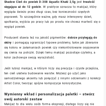
Shadow Cień do powiek D-308 Aquatic Khaki 2,5g
jest
trwałość
sięgająca aż do 12 godzin
. W praktyce oznacza to makijaż, który
wygląda świeżo przez długi czas, bez konieczności częstych
poprawek. To szczególnie ważne, gdy masz intensywny dzień,
spotkania, wyjścia po pracy lub po prostu nie chcesz martwić się o
wygląd powiek.
Producent stawia też na jakość pigmentów:
dobrze przylegają do
skóry
i pomagają ograniczyć typowe problemy, takie jak zbieranie
się koloru w załamaniach powiek czy niekontrolowane osypywanie
się cienia na policzki. Dzięki temu makijaż pozostaje czytelny, a
kolor zachowuje swoją wyrazistość.
Jeśli lubisz makijaż, w którym liczy się precyzja i czyste przejścia,
ten cień ułatwia budowanie warstw. Możesz go użyć jako
samodzielnego akcentu lub połączyć z innymi odcieniami z kolekcji
Artist Color, tworząc spójne kompozycje kolorystyczne.
Wymienny wkład i personalizacja paletki – stwórz
swój autorski zestaw
Makijaż to dla wielu osób forma ekspresji, dlatego liczy się nie