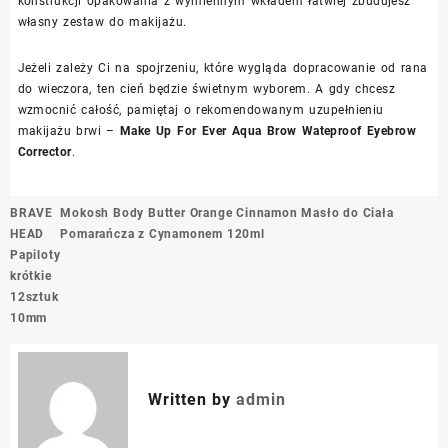
konstrukcji opakowania z wymiennym wkładem łatwiej zbudujesz
własny zestaw do makijażu.
Jeżeli zależy Ci na spojrzeniu, które wygląda dopracowanie od rana
do wieczora, ten cień będzie świetnym wyborem. A gdy chcesz
wzmocnić całość, pamiętaj o rekomendowanym uzupełnieniu
makijażu brwi –
Make Up For Ever Aqua Brow Wateproof Eyebrow
Corrector
.
Nawigacja
BRAVE
Mokosh Body Butter Orange Cinnamon Masło do Ciała
wpisu
HEAD
Pomarańcza z Cynamonem 120ml
Papiloty
krótkie
12sztuk
10mm
Written by
admin