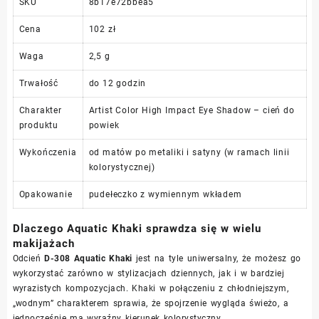
SKU
8b17e72bbea5
Cena
102 zł
Waga
2,5 g
Trwałość
do 12 godzin
Charakter
Artist Color High Impact Eye Shadow – cień do
produktu
powiek
Wykończenia
od matów po metaliki i satyny (w ramach linii
kolorystycznej)
Opakowanie
pudełeczko z wymiennym wkładem
Dlaczego Aquatic Khaki sprawdza się w wielu
makijażach
Odcień
D-308 Aquatic Khaki
jest na tyle uniwersalny, że możesz go
wykorzystać zarówno w stylizacjach dziennych, jak i w bardziej
wyrazistych kompozycjach. Khaki w połączeniu z chłodniejszym,
„wodnym” charakterem sprawia, że spojrzenie wygląda świeżo, a
jednocześnie ma wyraźny kierunek kolorystyczny.