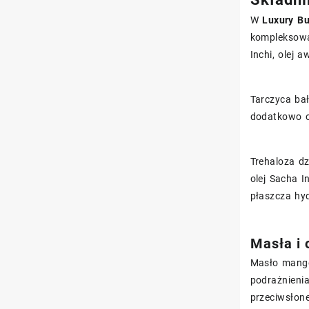
W
Luxury Bu
kompleksowa 
Inchi, olej
Tarczyca bał
dodatkowo op
Trehaloza d
olej Sacha 
płaszcza hyd
Masła i 
Masło mango 
podrażnienia
przeciwsłone