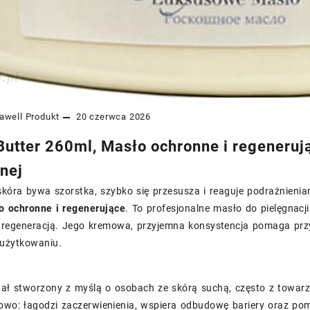
awell
Produkt
20 czerwca 2026
Butter 260ml, Masło ochronne i regenerują
nej
skóra bywa szorstka, szybko się przesusza i reaguje podrażnienia
o ochronne i regenerujące
. To profesjonalne masło do pielęgnacji 
z regeneracją. Jego kremowa, przyjemna konsystencja pomaga przy
użytkowaniu.
tał stworzony z myślą o osobach ze skórą suchą, często z towar
owo: łagodzi zaczerwienienia, wspiera odbudowę bariery oraz pom