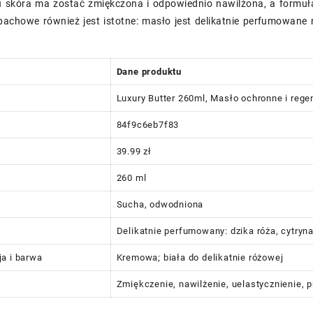
u skóra ma zostać zmiękczona i odpowiednio nawilżona, a formuła
achowe również jest istotne: masło jest delikatnie perfumowane n
Dane produktu
Luxury Butter 260ml, Masło ochronne i rege
84f9c6eb7f83
39.99 zł
260 ml
Sucha, odwodniona
Delikatnie perfumowany: dzika róża, cytryn
a i barwa
Kremowa; biała do delikatnie różowej
Zmiękczenie, nawilżenie, uelastycznienie, 