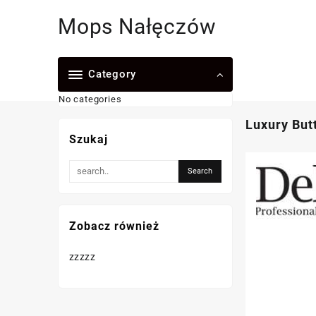
Skip
Mops Nałęczów
to
content
Category
No categories
Luxury But
Szukaj
Zobacz również
zzzzz