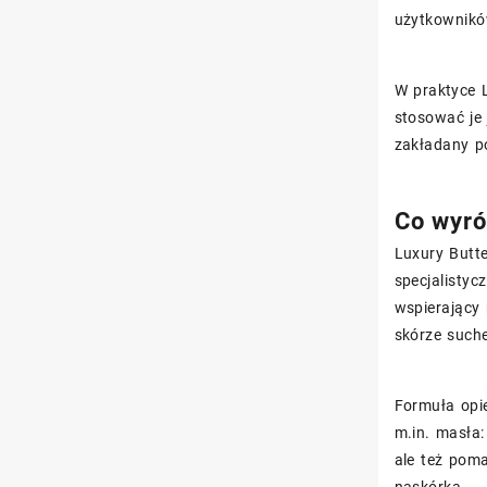
użytkownikó
W praktyce 
stosować je 
zakładany p
Co wyró
Luxury Butte
specjalistyc
wspierający 
skórze suche
Formuła opi
m.in. masła:
ale też pom