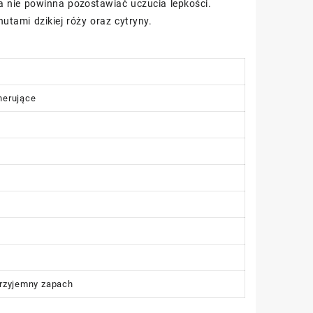
 nie powinna pozostawiać uczucia lepkości.
utami dzikiej róży oraz cytryny.
nerujące
a
przyjemny zapach