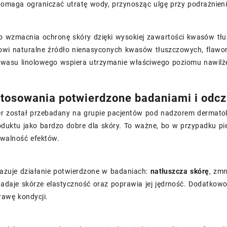
pomaga ograniczać utratę wody, przynosząc ulgę przy podrażnieni
 wzmacnia ochronę skóry dzięki wysokiej zawartości kwasów tłusz
owi naturalne źródło nienasyconych kwasów tłuszczowych, flawono
kwasu linolowego wspiera utrzymanie właściwego poziomu nawilż
stosowania potwierdzone badaniami i od
er został przebadany na grupie pacjentów pod nadzorem dermato
oduktu jako bardzo dobre dla skóry. To ważne, bo w przypadku pielę
ywalność efektów.
azuje działanie potwierdzone w badaniach:
natłuszcza skórę
, zmn
nadaje skórze elastyczność oraz poprawia jej jędrność. Dodatkowo 
rawę kondycji.