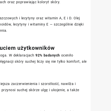
ach oraz poprawiając koloryt skóry.
czowych i lecytyny oraz witamin A, E i D. Olej
idów, lecytyny i witaminy E — szczególnie dzięki
enia.
czuciem użytkowników
loga. W deklaracjach
92% badanych
oceniło
gnacji skóry suchej liczy się nie tylko komfort, ale
iejsza zaczerwienienia i szorstkość, nawilża i
przynosi suchej skórze ulgę i ukojenie, a także