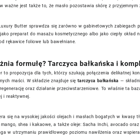
w ważne jest także to, że masło pozostawia skórę z przyjemnym 
Luxury Butter sprawdza się zarówno w gabinetowych zabiegach pi
jako preparat do masażu kosmetycznego albo jako ciepły okład na
od rękawice foliowe lub bawełniane.
żnia formułę? Tarczyca bałkańska i komp
r to propozycja dla tych, którzy szukają połączenia delikatnej ko
znych maści. W składzie znajduje się
tarczyca bałkańska
— składni
regenerację oraz działanie przeciwstarzeniowe. To właśnie ta baz
j i reaktywnej.
era się na wysokiej jakości olejach i masłach bogatych w kwasy 
 mango, shea i kakaowe, a także oleje: Sacha Inchi, avocado oraz 
aga w utrzymaniu prawidłowego poziomu nawilżenia oraz wspier