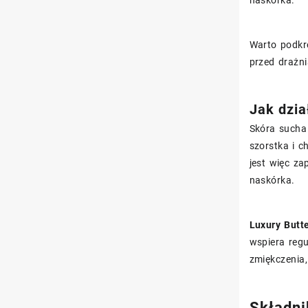
naskórka.
Warto podkre
przed drażni
Jak dzia
Skóra sucha
szorstka i 
jest więc z
naskórka.
Luxury Butt
wspiera regu
zmiękczenia,
Składni