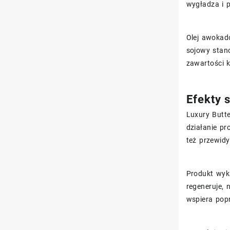
wygładza i 
Olej awokado
sojowy stan
zawartości 
Efekty 
Luxury Butt
działanie pr
też przewid
Produkt wyk
regeneruje, 
wspiera pop