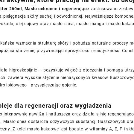
tter 260ml, Masło ochronne i regenerujące
zastosowano zestaw a
pielęgnacja skóry suchej i odwodnionej. Najważniejsze komponent
 awokado, olej sojowy oraz masło shea, masło mango i masło kaka
kańska wzmacnia strukturę skóry i pobudza naturalne procesy met
óźnia starzenie, przywracając sprężystość i elastyczność. Co isto
ziała higroskopijnie — pozyskuje wilgoć z otoczenia i pomaga ut
Inchi zawiera wysokie stężenie nienasyconych kwasów tłuszczowy
rolipidowego i przyspieszając gojenie.
oleje dla regeneracji oraz wygładzenia
intensywnie nawilża i natłuszcza oraz działa silnie regenerująco
. Masło shea dostarcza odżywczych substancji tłuszczowych oraz wi
czny. Z kolei masło kakaowe jest bogate w witaminy A, E, F i skła