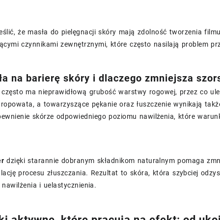
ślić, że masła do pielęgnacji skóry mają zdolność tworzenia fil
ącymi czynnikami zewnętrznymi, które często nasilają problem pr
ła na barierę skóry i dlaczego zmniejsza szor
 często ma nieprawidłową grubość warstwy rogowej, przez co ule
chropowata, a towarzyszące pękanie oraz łuszczenie wynikają ta
apewnienie skórze odpowiedniego poziomu nawilżenia, które warun
er
dzięki starannie dobranym składnikom naturalnym pomaga zmn
lację procesu złuszczania. Rezultat to skóra, która szybciej odzy
 nawilżenia i uelastycznienia.
ki aktywne, które pracują na efekt: od uko