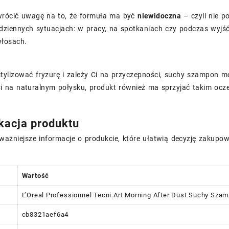
wrócić uwagę na to, że formuła ma być
niewidoczna
– czyli nie p
dziennych sytuacjach: w pracy, na spotkaniach czy podczas wyjść,
włosach.
 stylizować fryzurę i zależy Ci na przyczepności, suchy szampon 
 Ci na naturalnym połysku, produkt również ma sprzyjać takim oc
kacja produktu
ażniejsze informacje o produkcie, które ułatwią decyzję zakupo
Wartość
L’Oreal Professionnel Tecni.Art Morning After Dust Suchy Sz
cb8321aef6a4