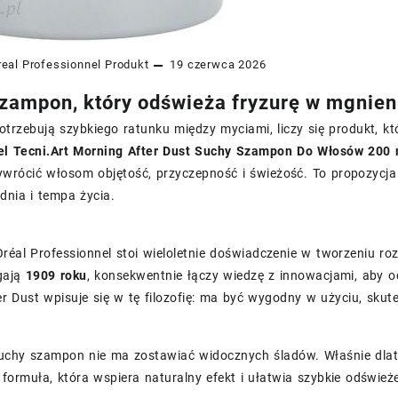
real Professionnel
Produkt
19 czerwca 2026
zampon, który odświeża fryzurę w mgnien
trzebują szybkiego ratunku między myciami, liczy się produkt, któ
el Tecni.Art Morning After Dust Suchy Szampon Do Włosów 200 
wrócić włosom objętość, przyczepność i świeżość. To propozycja 
dnia i tempa życia.
réal Professionnel stoi wieloletnie doświadczenie w tworzeniu roz
ęgają
1909 roku
, konsekwentnie łączy wiedzę z innowacjami, aby o
r Dust wpisuje się w tę filozofię: ma być wygodny w użyciu, skut
uchy szampon nie ma zostawiać widocznych śladów. Właśnie dlateg
formuła, która wspiera naturalny efekt i ułatwia szybkie odświeże