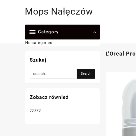
Skip
Mops Nałęczów
to
content
Category
No categories
L’Oreal Pr
Szukaj
Zobacz również
zzzzz