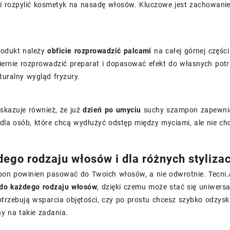
i rozpylić kosmetyk na nasadę włosów. Kluczowe jest zachowanie
rodukt należy
obficie rozprowadzić palcami
na całej górnej częś
ernie rozprowadzić preparat i dopasować efekt do własnych potrz
uralny wygląd fryzury.
skazuje również, że już
dzień po umyciu
suchy szampon zapewnia
dla osób, które chcą wydłużyć odstęp między myciami, ale nie ch
dego rodzaju włosów i dla różnych stylizac
on powinien pasować do Twoich włosów, a nie odwrotnie. Tecni.A
do każdego rodzaju włosów
, dzięki czemu może stać się uniwers
trzebują wsparcia objętości, czy po prostu chcesz szybko odzysk
y na takie zadania.