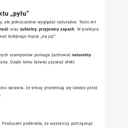
ktu „pyłu”
 ale jednocześnie wyglądać naturalnie. Tecni.Art
ność
oraz
subtelny, przyjemny zapach
. W praktyce
wać kolejnego mycia „na już”.
h suchych szamponów pomaga zachować
naturalny
czna. Dzięki temu łatwiej uzyskać efekt
ono sprawia, że włosy prezentują się świeżo przez
.
i. Producent podkreśla, że wystarczy potrząsnąć