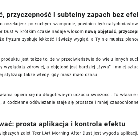
ć, przyczepność i subtelny zapach bez efe
go oczekujesz po suchym szamponie, powinien być natychmiastowy,
er Dust w krótkim czasie nadaje włosom
nową objętość
,
przyczep
że fryzura zyskuje lekkość i świeży wygląd, a Ty nie musisz plano
 produktu jest także to, że w przeciwieństwie do wielu innyc
y wyglądają zdrowiej, a objętość jest bardziej „żywa” i mniej sztu
 stylizacji także wtedy, gdy masz mało czasu.
ałania opiera się na długotrwałym uczuciu świeżości. To właśnie 
, a codzienne odświeżanie staje się prostsze i mniej czasochłonne
wać: prosta aplikacja i kontrola efektu
iększych zalet Tecni.Art Morning After Dust jest wygoda aplikacj