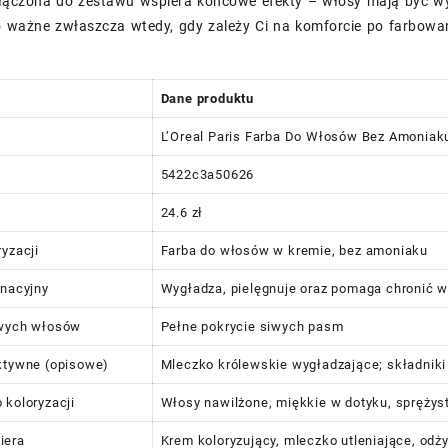
ączona do zestawu wspiera końcowe efekty – włosy mają być wy
To ważne zwłaszcza wtedy, gdy zależy Ci na komforcie po farbowa
Dane produktu
L’Oreal Paris Farba Do Włosów Bez Amoniak
5422c3a50626
24.6 zł
ryzacji
Farba do włosów w kremie, bez amoniaku
gnacyjny
Wygładza, pielęgnuje oraz pomaga chronić w
iwych włosów
Pełne pokrycie siwych pasm
ktywne (opisowe)
Mleczko królewskie wygładzające; składnik
 koloryzacji
Włosy nawilżone, miękkie w dotyku, sprężyst
iera
Krem koloryzujący, mleczko utleniające, od