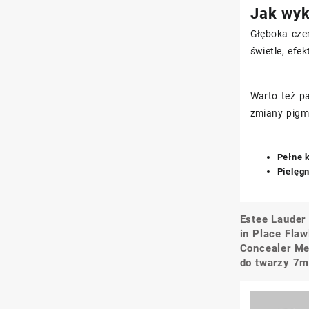
Jak wyk
Głęboka czer
świetle, efe
Warto też pa
zmiany pigm
Pełne 
Pielęg
Estee Lauder
Nawigacj
in Place Fla
wpisu
Concealer Me
do twarzy 7m