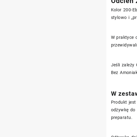
Odcień 
Kolor 200-Eb
stylowo i „p
W praktyce o
przewidywaln
Jeśli zależ
Bez Amoniak
W zestaw
Produkt jest
odżywkę do 
preparatu.