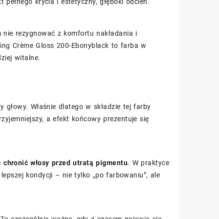
pełnego krycia i estetyczny, głęboki odcień.
m nie rezygnować z komfortu nakładania i
ing Crème Gloss 200-Ebonyblack to farba w
ziej witalne.
ry głowy. Właśnie dlatego w składzie tej farby
zyjemniejszy, a efekt końcowy prezentuje się
 chronić włosy przed utratą pigmentu
. W praktyce
epszej kondycji – nie tylko „po farbowaniu”, ale