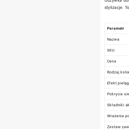
Odżywka doł
stylizacje. 
Parametr
Nazwa
SKU
Cena
Rodzaj kolo
Efekt pielę
Pokrycie s
Składniki a
Wrażenia po
Zestaw zaw