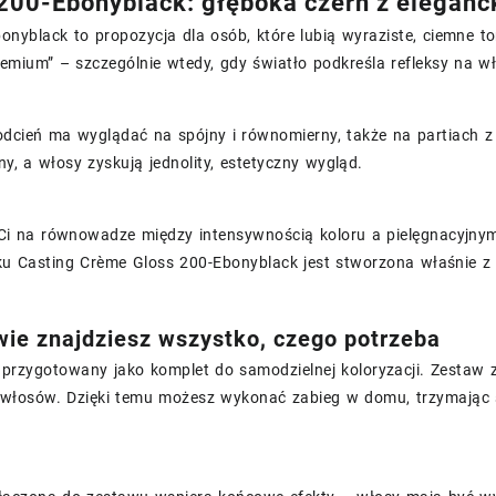
200-Ebonyblack: głęboka czerń z elegan
onyblack to propozycja dla osób, które lubią wyraziste, ciemne to
remium” – szczególnie wtedy, gdy światło podkreśla refleksy na w
dcień ma wyglądać na spójny i równomierny, także na partiach z s
y, a włosy zyskują jednolity, estetyczny wygląd.
y Ci na równowadze między intensywnością koloru a pielęgnacyjn
u Casting Crème Gloss 200-Ebonyblack jest stworzona właśnie z 
ie znajdziesz wszystko, czego potrzeba
 przygotowany jako komplet do samodzielnej koloryzacji. Zestaw z
włosów. Dzięki temu możesz wykonać zabieg w domu, trzymając s