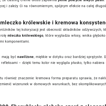
, że Casting Crème Gloss zapewnia
pełne pokrycie siwych pasm
.
ęcej i zależy Ci na równomiernym, spójnym efekcie na całej długoś
 mleczko królewskie i kremowa konsysten
różników tej koloryzacji jest obecność składników odżywczych, k
 rolę
mleczka królewskiego
, które wygładza włosy, wnika głęboko
ymi komponentami.
y mają być
nawilżone
, miękkie w dotyku oraz bardziej sprężyste
 refleksami – dzięki temu kolor nie wygląda płasko, tylko nabiera 
 również znaczenie: kremowa forma preparatu sprawia, że nakłada
 zmienić wizerunek w domowych warunkach, bez skomplikowanych