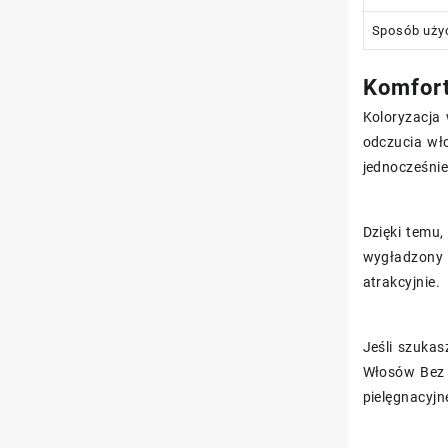
Sposób uży
Komfort
Koloryzacja
odczucia wł
jednocześni
Dzięki temu,
wygładzony 
atrakcyjnie.
Jeśli szukas
Włosów Bez A
pielęgnacyjn