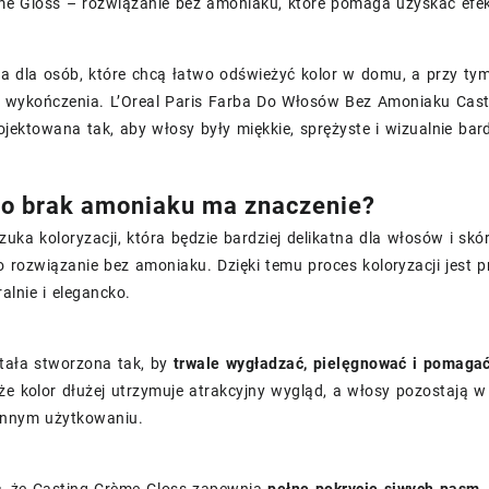
e Gloss – rozwiązanie bez amoniaku, które pomaga uzyskać efekt 
ja dla osób, które chcą łatwo odświeżyć kolor w domu, a przy ty
 wykończenia. L’Oreal Paris Farba Do Włosów Bez Amoniaku Cast
ojektowana tak, aby włosy były miękkie, sprężyste i wizualnie bard
o brak amoniaku ma znaczenie?
zuka koloryzacji, która będzie bardziej delikatna dla włosów i skó
rozwiązanie bez amoniaku. Dzięki temu proces koloryzacji jest pr
alnie i elegancko.
tała stworzona tak, by
trwale wygładzać, pielęgnować i pomagać
że kolor dłużej utrzymuje atrakcyjny wygląd, a włosy pozostają w l
ennym użytkowaniu.