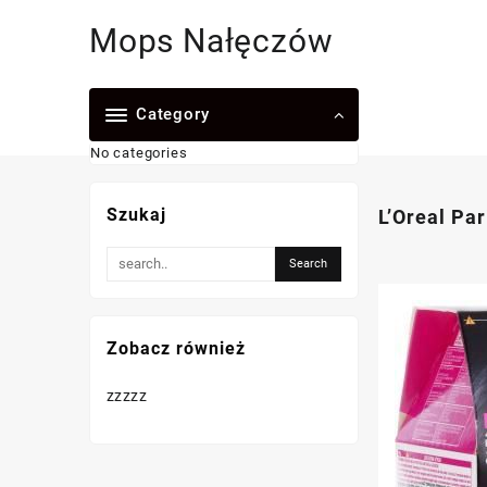
Skip
Mops Nałęczów
to
content
Category
No categories
Szukaj
L’Oreal Pa
Zobacz również
zzzzz