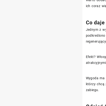
Warto dodać
ich coraz wi
Co daje
Jednym z wy
podkreślono
regenerując
Efekt? Włos
atrakcyjnymi
Wygoda ma tu
którzy chcą
zabiegu.