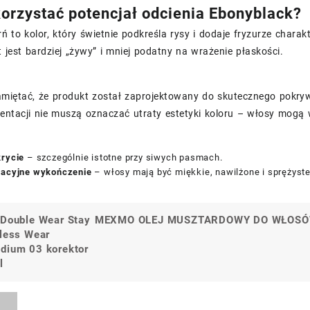
orzystać potencjał odcienia Ebonyblack?
ń to kolor, który świetnie podkreśla rysy i dodaje fryzurze chara
kt jest bardziej „żywy” i mniej podatny na wrażenie płaskości.
miętać, że produkt został zaprojektowany do skutecznego pokrywa
entacji nie muszą oznaczać utraty estetyki koloru – włosy mogą 
krycie
– szczególnie istotne przy siwych pasmach.
nacyjne wykończenie
– włosy mają być miękkie, nawilżone i sprężyste
 Double Wear Stay
MEXMO OLEJ MUSZTARDOWY DO WŁOSÓ
a
wless Wear
dium 03 korektor
l