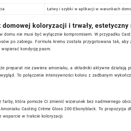
cia
Łatwy i szybki w aplikacji w warunkach do
 domowej koloryzacji i trwały, estetyczny 
 w domu nie musi być wyłącznie kompromisem. W przypadku Castin
osów po zabiegu. Formuła kremu została przygotowana tak, aby
e wspierać kondycję pasm.
 że preparat nie zawiera amoniaku, a składniki aktywne działają pi
wygląd. To połączenie intensywności koloru z zadbanym wykończe
z farby, która pomoże Ci zmienić wizerunek bez nadmiernego obci
moniaku Casting Crème Gloss 200-Ebonyblack. To propozycja dla t
e wsparcie w trakcie koloryzacji.