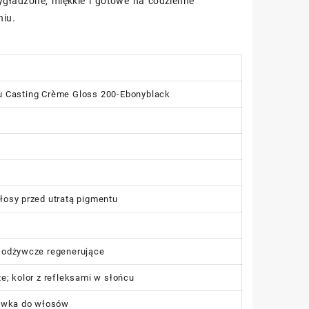
gładzone, miękkie i gotowe na codzienne
niu.
u Casting Crème Gloss 200-Ebonyblack
łosy przed utratą pigmentu
i odżywcze regenerujące
e; kolor z refleksami w słońcu
żywka do włosów