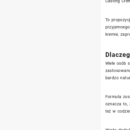
Casting Crèm
To propozyc
przyjemnego
kremie, zapr
Dlaczeg
Wiele osób s
zastosowano 
bardzo natur
Formuła zos
oznacza to, 
też w codzi