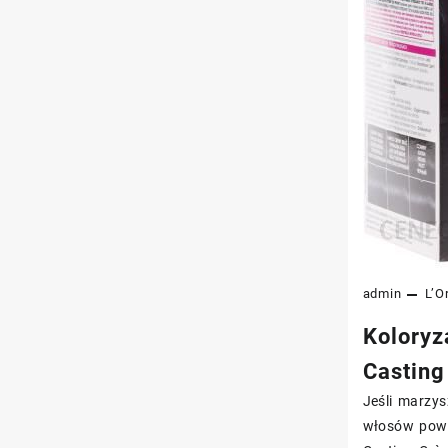
admin
L’O
Koloryz
Casting
Jeśli marzy
włosów powin