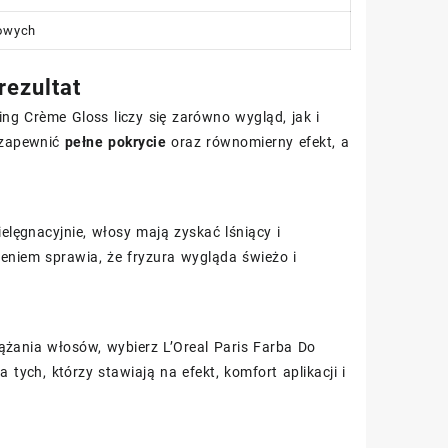
mowych
rezultat
g Crème Gloss liczy się zarówno wygląd, jak i
 zapewnić
pełne pokrycie
oraz równomierny efekt, a
elęgnacyjnie, włosy mają zyskać lśniący i
niem sprawia, że fryzura wygląda świeżo i
ążania włosów, wybierz L’Oreal Paris Farba Do
ych, którzy stawiają na efekt, komfort aplikacji i