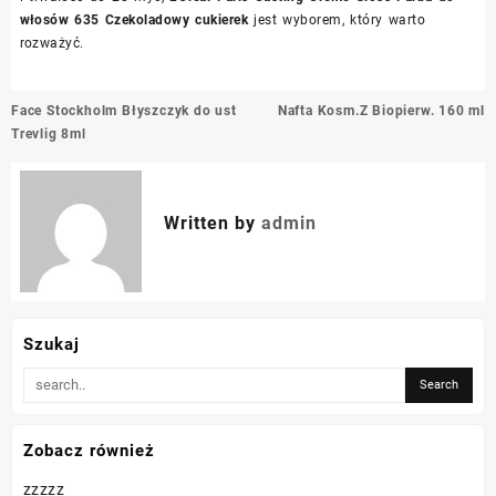
włosów 635 Czekoladowy cukierek
jest wyborem, który warto
rozważyć.
Nawigacja
Face Stockholm Błyszczyk do ust
Nafta Kosm.Z Biopierw. 160 ml
wpisu
Trevlig 8ml
Written by
admin
Szukaj
Zobacz również
zzzzz