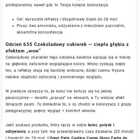
profesjonalnie, nawet gdy to Twoja kolejna koloryzacja.
Cel: wyraziste refleksy i długotrwały blask do 28 myć
Plusy: bez amoniaku, odżywienie z mleczkiem pszczelim,
aksamitna konsystencja
Odcień 635 Czekoladowy cukierek — ciepła głębia z
efektem „wow”
Czekoladowy charakter tego odcienia świetnie wpisuje się w trendy
na głębokie, naturalnie wyglądające kolory. Włosy zyskują ciepły
ton, a refleksy stają się bardziej widoczne, dzięki czemu fryzura
nabiera objętości optycznej i promiennego wyglądu.
W praktyce oznacza to, że kolor nie kończy się na jednej
płaszczyźnie — światło „pracuje” na włosach, a Ty widzisz efekt
lśniących pasm. To dokładnie to, o co chodzi w koloryzacji z grupy
pielęgnacyjnej: piękny wygląd + komfort włosów.
Jeśli szukasz produktu, który łączy w sobie
kolor, połysk i
odżywienie
, a przy tym ma przewidywalny czas działania (20 minut)
i trwałość do 28 myć,
L'Oreal Paris Casting Creme Gloss Farba do