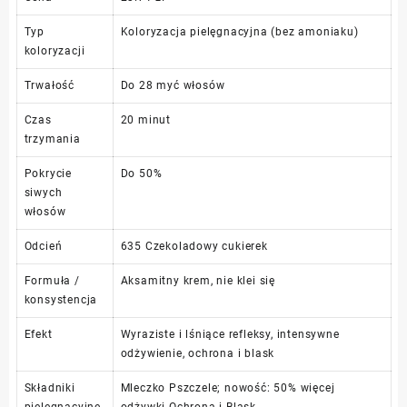
Typ
Koloryzacja pielęgnacyjna (bez amoniaku)
koloryzacji
Trwałość
Do 28 myć włosów
Czas
20 minut
trzymania
Pokrycie
Do 50%
siwych
włosów
Odcień
635 Czekoladowy cukierek
Formuła /
Aksamitny krem, nie klei się
konsystencja
Efekt
Wyraziste i lśniące refleksy, intensywne
odżywienie, ochrona i blask
Składniki
Mleczko Pszczele; nowość: 50% więcej
pielęgnacyjne
odżywki Ochrona i Blask