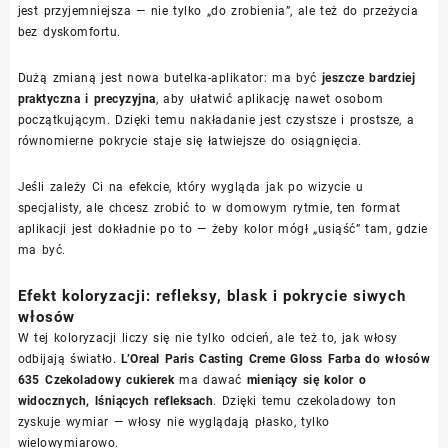
jest przyjemniejsza — nie tylko „do zrobienia”, ale też do przeżycia
bez dyskomfortu.
Dużą zmianą jest nowa butelka-aplikator: ma być
jeszcze bardziej
praktyczna i precyzyjna
, aby ułatwić aplikację nawet osobom
początkującym. Dzięki temu nakładanie jest czystsze i prostsze, a
równomierne pokrycie staje się łatwiejsze do osiągnięcia.
Jeśli zależy Ci na efekcie, który wygląda jak po wizycie u
specjalisty, ale chcesz zrobić to w domowym rytmie, ten format
aplikacji jest dokładnie po to — żeby kolor mógł „usiąść” tam, gdzie
ma być.
Efekt koloryzacji: refleksy, blask i pokrycie siwych
włosów
W tej koloryzacji liczy się nie tylko odcień, ale też to, jak włosy
odbijają światło.
L’Oreal Paris Casting Creme Gloss Farba do włosów
635 Czekoladowy cukierek
ma dawać
mieniący się kolor o
widocznych, lśniących refleksach
. Dzięki temu czekoladowy ton
zyskuje wymiar — włosy nie wyglądają płasko, tylko
wielowymiarowo.