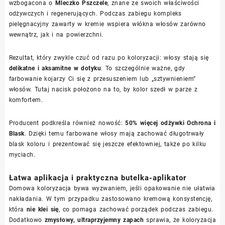
wzbogacona o
Mleczko Pszczele
, znane ze swoich właściwości
odżywczych i regenerujących. Podczas zabiegu kompleks
pielęgnacyjny zawarty w kremie wspiera włókna włosów zarówno
wewnątrz, jak i na powierzchni.
Rezultat, który zwykle czuć od razu po koloryzacji: włosy stają się
delikatne i aksamitne w dotyku
. To szczególnie ważne, gdy
farbowanie kojarzy Ci się z przesuszeniem lub „sztywnieniem”
włosów. Tutaj nacisk położono na to, by kolor szedł w parze z
komfortem.
Producent podkreśla również nowość:
50% więcej odżywki Ochrona i
Blask
. Dzięki temu farbowane włosy mają zachować długotrwały
blask koloru i prezentować się jeszcze efektowniej, także po kilku
myciach.
Łatwa aplikacja i praktyczna butelka-aplikator
Domowa koloryzacja bywa wyzwaniem, jeśli opakowanie nie ułatwia
nakładania. W tym przypadku zastosowano kremową konsystencję,
która
nie klei się
, co pomaga zachować porządek podczas zabiegu.
Dodatkowo
zmysłowy, ultraprzyjemny zapach
sprawia, że koloryzacja