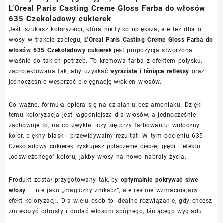
L’Oreal Paris Casting Creme Gloss Farba do włosów
635 Czekoladowy cukierek
Jeśli szukasz koloryzacji, która nie tylko upiększa, ale też dba o
włosy w trakcie zabiegu,
L’Oreal Paris Casting Creme Gloss Farba do
włosów 635 Czekoladowy cukierek
jest propozycją stworzoną
właśnie do takich potrzeb. To kremowa farba z efektem połysku,
zaprojektowana tak, aby uzyskać
wyraziste i lśniące refleksy
oraz
jednocześnie wesprzeć pielęgnację włókien włosów.
Co ważne, formuła opiera się na działaniu bez amoniaku. Dzięki
temu koloryzacja jest łagodniejsza dla włosów, a jednocześnie
zachowuje to, na co zwykle liczy się przy farbowaniu: widoczny
kolor, piękny blask i przewidywalny rezultat. W tym odcieniu 635
Czekoladowy cukierek zyskujesz połączenie ciepłej głębi i efektu
„odświeżonego” koloru, jakby włosy na nowo nabrały życia.
Produkt został przygotowany tak, by
optymalnie pokrywać siwe
włosy
— nie jako „magiczny znikacz”, ale realnie wzmacniający
efekt koloryzacji. Dla wielu osób to idealne rozwiązanie, gdy chcesz
zmiękczyć odrosty i dodać włosom spójnego, lśniącego wyglądu.