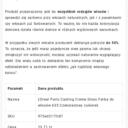
Produkt przeznaczony jest do
wszystkich rodzajów włosów
i
sprawdzi się zarówno przy włosach naturalnych, jak i z pasemkami
czy włosach już farbowanych. To ważne, bo nie każda koloryzacja
domowa działa równie dobrze w różnych wyjściowych warunkach.
W przypadku siwych włosów producent deklaruje pokrycie
do 50%
.
To oznacza, że jeśli masz pojedyncze siwe pasma lub chcesz
zmiękczyć ich widoczność, możesz uzyskać naturalnie wyglądający
efekt. Dla wielu osób to dokładnie ten kompromis między
odświeżeniem a zachowaniem efektu „jak najbliżej własnego
koloru”.
Parametr
Dane produktu
Nazwa
L'Oreal Paris Casting Creme Gloss Farba do
włosów 635 Czekoladowy cukierek
SKU
975ed217fc87
Cena
23.71 zł