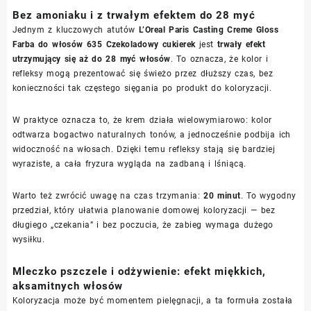
Bez amoniaku i z trwałym efektem do 28 myć
Jednym z kluczowych atutów
L’Oreal Paris Casting Creme Gloss
Farba do włosów 635 Czekoladowy cukierek
jest
trwały efekt
utrzymujący się aż do 28 myć włosów
. To oznacza, że kolor i
refleksy mogą prezentować się świeżo przez dłuższy czas, bez
konieczności tak częstego sięgania po produkt do koloryzacji.
W praktyce oznacza to, że krem działa wielowymiarowo: kolor
odtwarza bogactwo naturalnych tonów, a jednocześnie podbija ich
widoczność na włosach. Dzięki temu refleksy stają się bardziej
wyraziste, a cała fryzura wygląda na zadbaną i lśniącą.
Warto też zwrócić uwagę na czas trzymania:
20 minut
. To wygodny
przedział, który ułatwia planowanie domowej koloryzacji — bez
długiego „czekania” i bez poczucia, że zabieg wymaga dużego
wysiłku.
Mleczko pszczele i odżywienie: efekt miękkich,
aksamitnych włosów
Koloryzacja może być momentem pielęgnacji, a ta formuła została