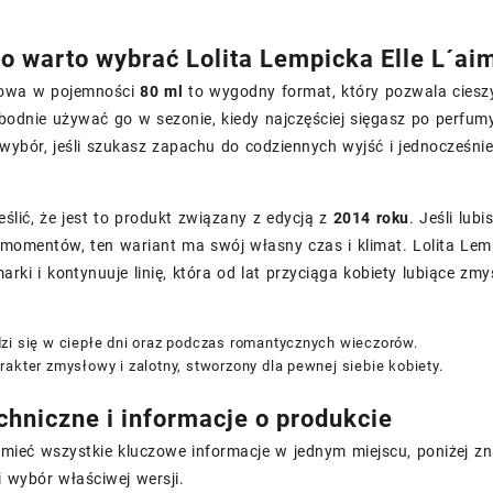
o warto wybrać Lolita Lempicka Elle L´ai
towa w pojemności
80 ml
to wygodny format, który pozwala cieszy
odnie używać go w sezonie, kiedy najczęściej sięgasz po perfu
wybór, jeśli szukasz zapachu do codziennych wyjść i jednocześnie
ślić, że jest to produkt związany z edycją z
2014 roku
. Jeśli lu
 momentów, ten wariant ma swój własny czas i klimat. Lolita Lem
arki i kontynuuje linię, która od lat przyciąga kobiety lubiące z
zi się w ciepłe dni oraz podczas romantycznych wieczorów.
akter zmysłowy i zalotny, stworzony dla pewnej siebie kobiety.
chniczne i informacje o produkcie
 mieć wszystkie kluczowe informacje w jednym miejscu, poniżej zn
 wybór właściwej wersji.