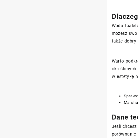
Dlaczeg
Woda toale
możesz swob
także dobry 
Warto podkre
określonych
w estetykę m
Sprawd
Ma char
Dane te
Jeśli chcesz
porównanie i