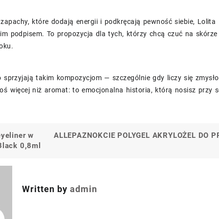
z zapachy, które dodają energii i podkręcają pewność siebie, Lol
oim podpisem. To propozycja dla tych, którzy chcą czuć na skórz
oku.
o sprzyjają takim kompozycjom — szczególnie gdy liczy się zmysłow
oś więcej niż aromat: to emocjonalna historia, którą nosisz przy s
eyeliner w
ALLEPAZNOKCIE POLYGEL AKRYLOŻEL DO P
a
Black 0,8ml
Written by
admin