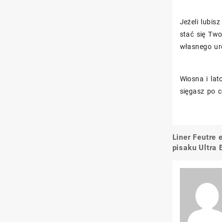
Jeżeli lubis
stać się Tw
własnego ur
Wiosna i lat
sięgasz po c
Liner Feutre 
Nawigacj
pisaku Ultra 
wpisu