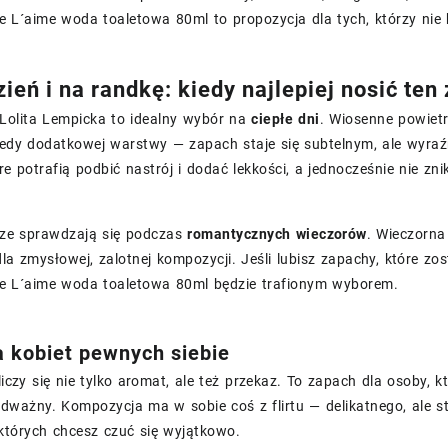
e L´aime woda toaletowa 80ml to propozycja dla tych, którzy nie 
ień i na randkę: kiedy najlepiej nosić ten
 Lolita Lempicka to idealny wybór na
ciepłe dni
. Wiosenne powietr
tedy dodatkowej warstwy — zapach staje się subtelnym, ale wyraź
re potrafią podbić nastrój i dodać lekkości, a jednocześnie nie znik
ze sprawdzają się podczas
romantycznych wieczorów
. Wieczorna
dla zmysłowej, zalotnej kompozycji. Jeśli lubisz zapachy, które zos
le L´aime woda toaletowa 80ml będzie trafionym wyborem.
la kobiet pewnych siebie
 liczy się nie tylko aromat, ale też przekaz. To zapach dla osoby
odważny. Kompozycja ma w sobie coś z flirtu — delikatnego, ale 
w których chcesz czuć się wyjątkowo.