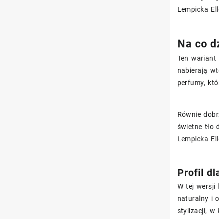
Lempicka Ell
Na co dz
Ten wariant
nabierają w
perfumy, któ
Równie dobr
świetne tło 
Lempicka El
Profil d
W tej wersji
naturalny i 
stylizacji, 