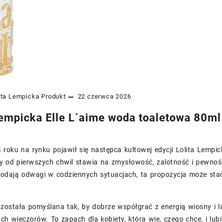
ita Lempicka
Produkt
22 czerwca 2026
Lempicka Elle L´aime woda toaletowa 80m
roku na rynku pojawił się następca kultowej edycji Lolita Lempicka
y od pierwszych chwil stawia na zmysłowość, zalotność i pewność s
dodają odwagi w codziennych sytuacjach, ta propozycja może sta
została pomyślana tak, by dobrze współgrać z energią wiosny i l
h wieczorów. To zapach dla kobiety, która wie, czego chce, i lub