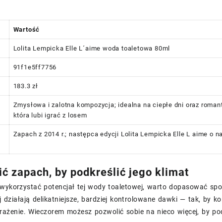
Wartość
Lolita Lempicka Elle L´aime woda toaletowa 80ml
91f1e5ff7756
183.3 zł
Zmysłowa i zalotna kompozycja; idealna na ciepłe dni oraz roman
która lubi igrać z losem
Zapach z 2014 r.; następca edycji Lolita Lempicka Elle L aime o 
ić zapach, by podkreślić jego klimat
wykorzystać potencjał tej wody toaletowej, warto dopasować sposó
ej działają delikatniejsze, bardziej kontrolowane dawki — tak, by
rażenie. Wieczorem możesz pozwolić sobie na nieco więcej, by po