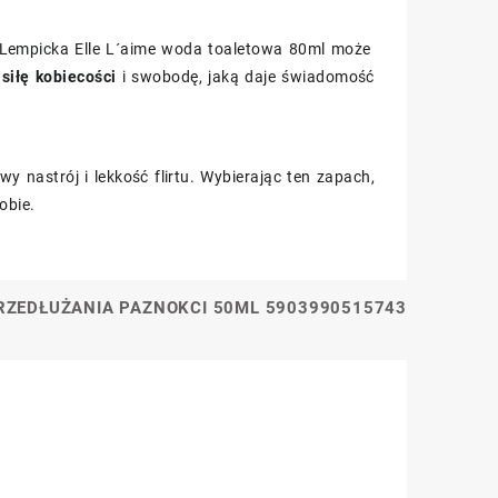
ita Lempicka Elle L´aime woda toaletowa 80ml może
e
siłę kobiecości
i swobodę, jaką daje świadomość
y nastrój i lekkość flirtu. Wybierając ten zapach,
obie.
RZEDŁUŻANIA PAZNOKCI 50ML 5903990515743