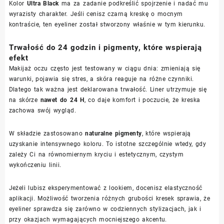
Kolor
Ultra Black
ma za zadanie podkreślić spojrzenie i nadać mu
wyrazisty charakter. Jeśli cenisz czarną kreskę o mocnym
kontraście, ten eyeliner został stworzony właśnie w tym kierunku.
Trwałość do 24 godzin i pigmenty, które wspierają
efekt
Makijaż oczu często jest testowany w ciągu dnia: zmieniają się
warunki, pojawia się stres, a skóra reaguje na różne czynniki.
Dlatego tak ważna jest deklarowana trwałość. Liner utrzymuje się
na skórze
nawet do 24 H
, co daje komfort i poczucie, że kreska
zachowa swój wygląd.
W składzie zastosowano
naturalne pigmenty
, które wspierają
uzyskanie intensywnego koloru. To istotne szczególnie wtedy, gdy
zależy Ci na równomiernym kryciu i estetycznym, czystym
wykończeniu linii.
Jeżeli lubisz eksperymentować z lookiem, docenisz elastyczność
aplikacji. Możliwość tworzenia różnych grubości kresek sprawia, że
eyeliner sprawdza się zarówno w codziennych stylizacjach, jak i
przy okazjach wymagających mocniejszego akcentu.