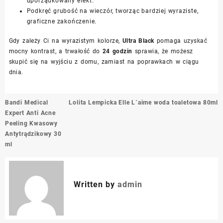
uporządkowany efekt.
Podkręć grubość na wieczór, tworząc bardziej wyraziste,
graficzne zakończenie.
Gdy zależy Ci na wyrazistym kolorze,
Ultra Black
pomaga uzyskać
mocny kontrast, a trwałość do
24 godzin
sprawia, że możesz
skupić się na wyjściu z domu, zamiast na poprawkach w ciągu
dnia.
Nawigacja
Bandi Medical
Lolita Lempicka Elle L´aime woda toaletowa 80ml
wpisu
Expert Anti Acne
Peeling Kwasowy
Antytrądzikowy 30
ml
Written by
admin