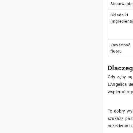
Stosowanie
Składniki
(Ingredient
Zawartość
fluoru
Dlaczeg
Gdy zęby są 
LAngelica S
wspierać ogr
To dobry wyb
szukasz pas
oczekiwania