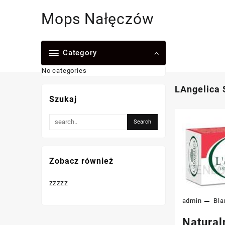
Skip
Mops Nałęczów
to
content
Category
No categories
LAngelica 
Szukaj
Zobacz również
zzzzz
admin
Bla
Natural