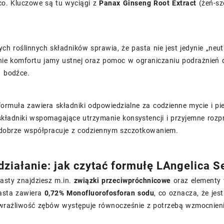
co. Kluczowe są tu wyciągi z
Panax Ginseng Root Extract
(żeń-sz
ych roślinnych składników sprawia, że pasta nie jest jedynie „ne
nie komfortu jamy ustnej oraz pomoc w ograniczaniu podrażnień d
a bodźce.
rmuła zawiera składniki odpowiedzialne za codzienne mycie i pielę
 składniki wspomagające utrzymanie konsystencji i przyjemne rozpr
dobrze współpracuje z codziennym szczotkowaniem.
 działanie: jak czytać formułę LAngelica S
asty znajdziesz m.in.
związki przeciwpróchnicowe
oraz elementy 
pasta zawiera
0,72% Monofluorofosforan sodu
, co oznacza, że je
wrażliwość zębów występuje równocześnie z potrzebą wzmocnienia