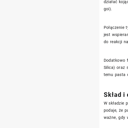
działać koją
goi).
Połączenie t
jest wspiera
do reakcji n
Dodatkowo fo
Silica) oraz
temu pasta 
Skład i
W składzie p
podaje, że 
ważne, gdy 