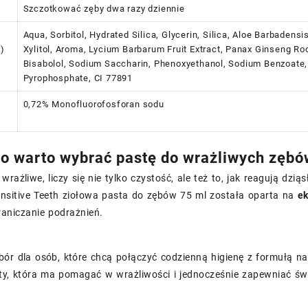
Szczotkować zęby dwa razy dziennie
Aqua, Sorbitol, Hydrated Silica, Glycerin, Silica, Aloe Barbaden
s)
Xylitol, Aroma, Lycium Barbarum Fruit Extract, Panax Ginseng R
Bisabolol, Sodium Saccharin, Phenoxyethanol, Sodium Benzoate,
Pyrophosphate, CI 77891
0,72% Monofluorofosforan sodu
o warto wybrać pastę do wrażliwych zębó
wrażliwe, liczy się nie tylko czystość, ale też to, jak reagują dzi
ensitive Teeth ziołowa pasta do zębów 75 ml została oparta na
ek
aniczanie podrażnień.
ór dla osób, które chcą połączyć codzienną higienę z formułą nas
ty, która ma pomagać w wrażliwości i jednocześnie zapewniać świ
.