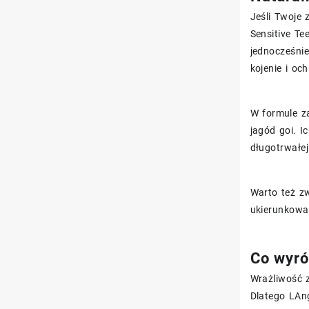
Jeśli Twoje
Sensitive Te
jednocześni
kojenie i oc
W formule 
jagód goi. I
długotrwałej
Warto też z
ukierunkowan
Co wyró
Wrażliwość z
Dlatego LAng