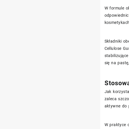
W formule o
odpowiedni
kosmetykach 
Składniki ob
Cellulose Gu
stabilizują
się na past
Stosowa
Jak korzysta
zaleca szcz
aktywne do 
W praktyce o