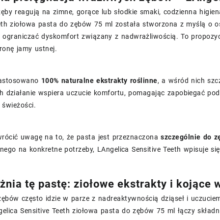
 zęby reagują na zimne, gorące lub słodkie smaki, codzienna hig
eth ziołowa pasta do zębów 75 ml została stworzona z myślą o o
e ograniczać dyskomfort związany z nadwrażliwością. To propozy
hronę jamy ustnej.
zastosowano
100% naturalne ekstrakty roślinne
, a wśród nich szc
ch działanie wspiera uczucie komfortu, pomagając zapobiegać podr
 świeżości.
wrócić uwagę na to, że pasta jest przeznaczona
szczególnie do z
ego na konkretne potrzeby, LAngelica Sensitive Teeth wpisuje się
żnia tę pastę: ziołowe ekstrakty i kojące 
ębów często idzie w parze z nadreaktywnością dziąseł i uczuciem
elica Sensitive Teeth ziołowa pasta do zębów 75 ml łączy składni