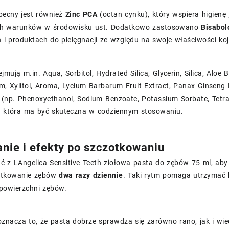
becny jest również
Zinc PCA
(octan cynku), który wspiera higienę
ch warunków w środowisku ust. Dodatkowo zastosowano
Bisabol
i produktach do pielęgnacji ze względu na swoje właściwości koj
ejmują m.in. Aqua, Sorbitol, Hydrated Silica, Glycerin, Silica, Alo
m, Xylitol, Aroma, Lycium Barbarum Fruit Extract, Panax Ginseng 
ce (np. Phenoxyethanol, Sodium Benzoate, Potassium Sorbate, Tet
ę, która ma być skuteczna w codziennym stosowaniu.
nie i efekty po szczotkowaniu
ć z LAngelica Sensitive Teeth ziołowa pasta do zębów 75 ml, aby
otkowanie zębów
dwa razy dziennie
. Taki rytm pomaga utrzymać h
powierzchni zębów.
znacza to, że pasta dobrze sprawdza się zarówno rano, jak i wie