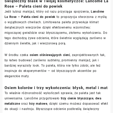
Świąteczny blask w Twojej kosmetyczce: Lancôme La
Rose – Paleta cieni do powiek
Jeśli lubisz makijaż, który od razu przyciąga spojrzenia,
Lancôme
La Rose – Paleta cieni do powiek
to propozycja stworzona z myślą
o wyjątkowych chwilach. Limitowana paleta przywołuje klimat
świątecznych wieczorów dzięki efektownemu wzornictwu:
migoczącej gwieździe oraz błyszczącemu, złotemu wykończeniu. Do
tego dochodzą żywe odcienie, które świetnie wyglądają zarówno w
dziennym świetle, jak i wieczorową porą.
W środku czeka
osiem olśniewających cieni
, zaprojektowanych tak,
by łatwo budować zarówno subtelny, promienny makijaż, jak i
bardziej wyrazisty look. To paleta, która nie tylko zdobi, ale też
inspiruje do eksperymentów — od błyszczących akcentów po
eleganckie maty.
Osiem kolorów i trzy wykończenia: błysk, metal i mat
To właśnie różnorodność wykończeń sprawia, że paleta jest tak
uniwersalna. Lancôme przygotowało
trzy cienie błyszczące
,
dwa
metaliczne
oraz
trzy matowe
, dzięki czemu możesz dopasować efekt
do okazji i nastroju. Błyszczące odcienie podkreślą świąteczny