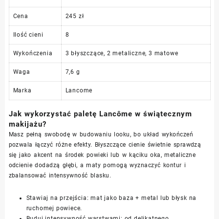
Cena
245 zł
Ilość cieni
8
Wykończenia
3 błyszczące, 2 metaliczne, 3 matowe
Waga
7,6 g
Marka
Lancome
Jak wykorzystać paletę Lancôme w świątecznym
makijażu?
Masz pełną swobodę w budowaniu looku, bo układ wykończeń
pozwala łączyć różne efekty. Błyszczące cienie świetnie sprawdzą
się jako akcent na środek powieki lub w kąciku oka, metaliczne
odcienie dodadzą głębi, a maty pomogą wyznaczyć kontur i
zbalansować intensywność blasku.
Stawiaj na przejścia: mat jako baza + metal lub błysk na
ruchomej powiece.
Buduj intensywność warstwami: od delikatnego