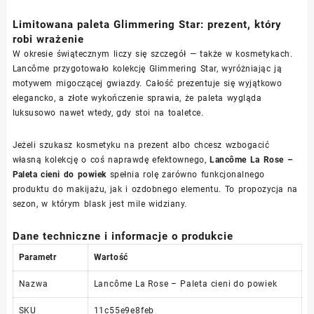
Limitowana paleta Glimmering Star: prezent, który
robi wrażenie
W okresie świątecznym liczy się szczegół — także w kosmetykach.
Lancôme przygotowało kolekcję Glimmering Star, wyróżniając ją
motywem migoczącej gwiazdy. Całość prezentuje się wyjątkowo
elegancko, a złote wykończenie sprawia, że paleta wygląda
luksusowo nawet wtedy, gdy stoi na toaletce.
Jeżeli szukasz kosmetyku na prezent albo chcesz wzbogacić
własną kolekcję o coś naprawdę efektownego,
Lancôme La Rose –
Paleta cieni do powiek
spełnia rolę zarówno funkcjonalnego
produktu do makijażu, jak i ozdobnego elementu. To propozycja na
sezon, w którym blask jest mile widziany.
Dane techniczne i informacje o produkcie
Parametr
Wartość
Nazwa
Lancôme La Rose – Paleta cieni do powiek
SKU
11c55e9e8feb