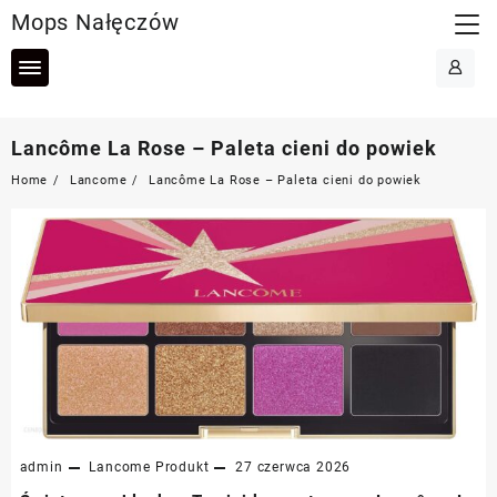
Skip
Mops Nałęczów
to
content
Lancôme La Rose – Paleta cieni do powiek
Home
Lancome
Lancôme La Rose – Paleta cieni do powiek
admin
Lancome
Produkt
27 czerwca 2026