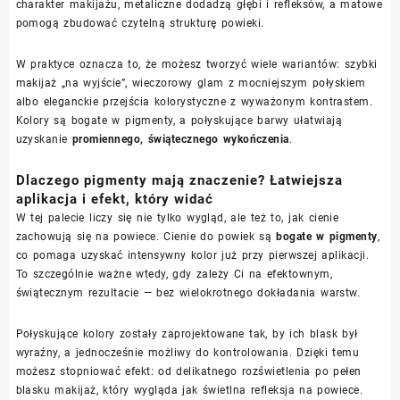
charakter makijażu, metaliczne dodadzą głębi i refleksów, a matowe
pomogą zbudować czytelną strukturę powieki.
W praktyce oznacza to, że możesz tworzyć wiele wariantów: szybki
makijaż „na wyjście”, wieczorowy glam z mocniejszym połyskiem
albo eleganckie przejścia kolorystyczne z wyważonym kontrastem.
Kolory są bogate w pigmenty, a połyskujące barwy ułatwiają
uzyskanie
promiennego, świątecznego wykończenia
.
Dlaczego pigmenty mają znaczenie? Łatwiejsza
aplikacja i efekt, który widać
W tej palecie liczy się nie tylko wygląd, ale też to, jak cienie
zachowują się na powiece. Cienie do powiek są
bogate w pigmenty
,
co pomaga uzyskać intensywny kolor już przy pierwszej aplikacji.
To szczególnie ważne wtedy, gdy zależy Ci na efektownym,
świątecznym rezultacie — bez wielokrotnego dokładania warstw.
Połyskujące kolory zostały zaprojektowane tak, by ich blask był
wyraźny, a jednocześnie możliwy do kontrolowania. Dzięki temu
możesz stopniować efekt: od delikatnego rozświetlenia po pełen
blasku makijaż, który wygląda jak świetlna refleksja na powiece.