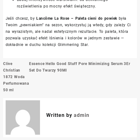
rozświetlenia po mocny efekt świąteczny.
Jeśli chcesz, by
Lancôme La Rose – Paleta cieni do powiek
była
Twoim „pewniakiem” na sezon, wykorzystuj ją wtedy, gdy zależy Ci
na wyrazistym, ale nadal estetycznym rezultacie. To paleta, która
pozwala uzyskać efekt lśnienia i kolorów w jednym zestawie —
dokładnie w duchu kolekcji Glimmering Star.
Nawigacja
Clive
Essence Hello Good Stuff Pore Minimizing Serum 3Er
wpisu
Christian
Set Do Twarzy 90Ml
1872 Woda
Perfumowana
50 ml
Written by
admin