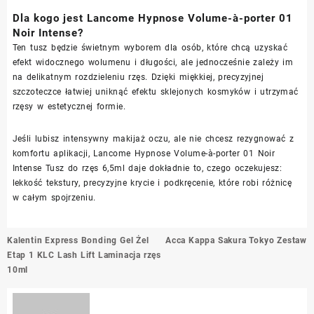
Dla kogo jest Lancome Hypnose Volume-à-porter 01
Noir Intense?
Ten tusz będzie świetnym wyborem dla osób, które chcą uzyskać
efekt widocznego wolumenu i długości, ale jednocześnie zależy im
na delikatnym rozdzieleniu rzęs. Dzięki miękkiej, precyzyjnej
szczoteczce łatwiej uniknąć efektu sklejonych kosmyków i utrzymać
rzęsy w estetycznej formie.
Jeśli lubisz intensywny makijaż oczu, ale nie chcesz rezygnować z
komfortu aplikacji, Lancome Hypnose Volume-à-porter 01 Noir
Intense Tusz do rzęs 6,5ml daje dokładnie to, czego oczekujesz:
lekkość tekstury, precyzyjne krycie i podkręcenie, które robi różnicę
w całym spojrzeniu.
Nawigacja
Kalentin Express Bonding Gel Żel
Acca Kappa Sakura Tokyo Zestaw
wpisu
Etap 1 KLC Lash Lift Laminacja rzęs
10ml