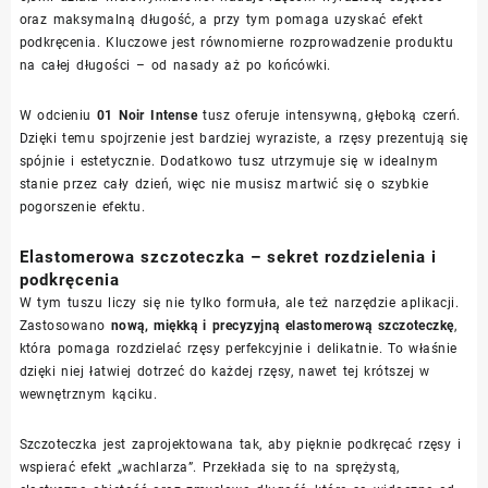
oraz maksymalną długość, a przy tym pomaga uzyskać efekt
podkręcenia. Kluczowe jest równomierne rozprowadzenie produktu
na całej długości – od nasady aż po końcówki.
W odcieniu
01 Noir Intense
tusz oferuje intensywną, głęboką czerń.
Dzięki temu spojrzenie jest bardziej wyraziste, a rzęsy prezentują się
spójnie i estetycznie. Dodatkowo tusz utrzymuje się w idealnym
stanie przez cały dzień, więc nie musisz martwić się o szybkie
pogorszenie efektu.
Elastomerowa szczoteczka – sekret rozdzielenia i
podkręcenia
W tym tuszu liczy się nie tylko formuła, ale też narzędzie aplikacji.
Zastosowano
nową, miękką i precyzyjną elastomerową szczoteczkę
,
która pomaga rozdzielać rzęsy perfekcyjnie i delikatnie. To właśnie
dzięki niej łatwiej dotrzeć do każdej rzęsy, nawet tej krótszej w
wewnętrznym kąciku.
Szczoteczka jest zaprojektowana tak, aby pięknie podkręcać rzęsy i
wspierać efekt „wachlarza”. Przekłada się to na sprężystą,