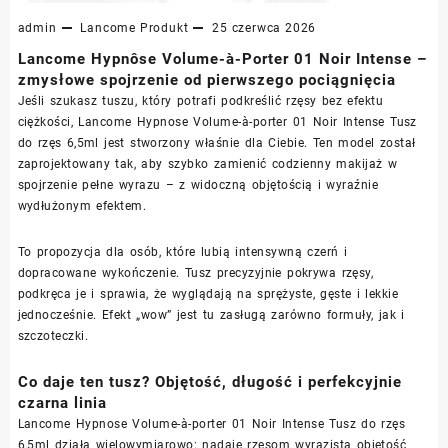
admin
Lancome
Produkt
25 czerwca 2026
Lancome Hypnôse Volume-à-Porter 01 Noir Intense –
zmysłowe spojrzenie od pierwszego pociągnięcia
Jeśli szukasz tuszu, który potrafi podkreślić rzęsy bez efektu
ciężkości, Lancome Hypnose Volume-à-porter 01 Noir Intense Tusz
do rzęs 6,5ml jest stworzony właśnie dla Ciebie. Ten model został
zaprojektowany tak, aby szybko zamienić codzienny makijaż w
spojrzenie pełne wyrazu – z widoczną objętością i wyraźnie
wydłużonym efektem.
To propozycja dla osób, które lubią intensywną czerń i
dopracowane wykończenie. Tusz precyzyjnie pokrywa rzęsy,
podkręca je i sprawia, że wyglądają na sprężyste, gęste i lekkie
jednocześnie. Efekt „wow” jest tu zasługą zarówno formuły, jak i
szczoteczki.
Co daje ten tusz? Objętość, długość i perfekcyjnie
czarna linia
Lancome Hypnose Volume-à-porter 01 Noir Intense Tusz do rzęs
6,5ml działa wielowymiarowo: nadaje rzęsom wyrazistą objętość