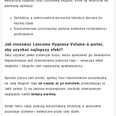
elastyczną objętość oraz zmysłową długość, które są widoczne od
pierwszej aplikacji.
Delikatna, a jednocześnie wyrazista tekstura dociera do
każdej rzęsy
Elastomerowa szczoteczka ułatwia dokładne rozdzielenie i
podkręcenie
Jak stosować Lancome Hypnose Volume-à-porter,
aby uzyskać najlepszy efekt?
Żeby uzyskać pełen potencjał tuszu, warto aplikować go świadomie.
Najważniejsze jest równomierne pokrycie rzęs – wówczas efekt
objętości i długości jest najbardziej spektakularny.
Sposób użycia jest prosty: aplikuj tusz równomiernie szczoteczką
na całą długość rzęs
od nasady aż po końcówki
, przeczesując je.
Jeśli zależy Ci na jeszcze mocniejszym, bardziej intensywnym
wyglądzie, nałóż
kolejną warstwę
.
Dzięki temu rzęsy zyskują wyraźniejszą strukturę, a spojrzenie
pozostaje czytelne i estetyczne przez cały dzień.