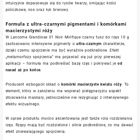
intuicyjnie dopasowuje się do rysów twarzy, omijając kości
policzkowe, nos oraz łuk brwiowy.
Formuła z ultra-czarnymi pigmentami i komórkami
macierzystymi róży
W Lancome Grandiose 01 Noir Mirifique czarny tusz do rzęs 10 g
zastosowano intensywne pigmenty o
ultra-czarnym
charakterze,
dzięki czemu spojrzenie ma być wyraźnie podkreślone. Efekt
„metamorfozy spojrzenia” ma pojawiać się już przy pierwszej
aplikacji – formuła ma podkreślać bazę rzęs i pokrywać je
od
nasad aż po końce
.
Producent wzbogacił skład o
komórki macierzyste kwiatu róży
. To
element, który w założeniu ma wspierać pielęgnacyjny aspekt
stosowania maskary, jednocześnie nie rezygnując z intensywnego
efektu wizualnego.
W opisie produktu mocno akcentowana jest także rola rozdzielania
rzęs. Rzęsy mają być rozdzielone i silnie podkreślone, co ma dawać
efekt zniewalającego spojrzenia.