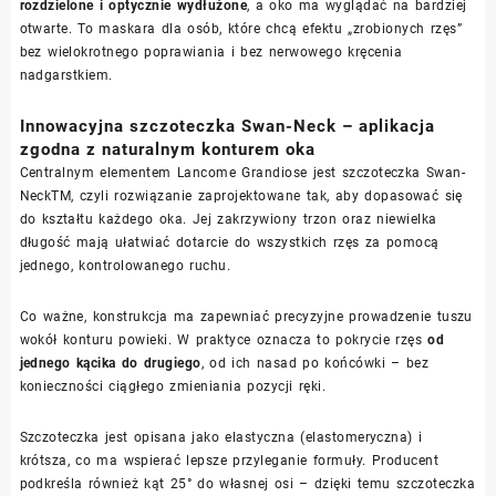
rozdzielone i optycznie wydłużone
, a oko ma wyglądać na bardziej
otwarte. To maskara dla osób, które chcą efektu „zrobionych rzęs”
bez wielokrotnego poprawiania i bez nerwowego kręcenia
nadgarstkiem.
Innowacyjna szczoteczka Swan-Neck – aplikacja
zgodna z naturalnym konturem oka
Centralnym elementem Lancome Grandiose jest szczoteczka Swan-
NeckTM, czyli rozwiązanie zaprojektowane tak, aby dopasować się
do kształtu każdego oka. Jej zakrzywiony trzon oraz niewielka
długość mają ułatwiać dotarcie do wszystkich rzęs za pomocą
jednego, kontrolowanego ruchu.
Co ważne, konstrukcja ma zapewniać precyzyjne prowadzenie tuszu
wokół konturu powieki. W praktyce oznacza to pokrycie rzęs
od
jednego kącika do drugiego
, od ich nasad po końcówki – bez
konieczności ciągłego zmieniania pozycji ręki.
Szczoteczka jest opisana jako elastyczna (elastomeryczna) i
krótsza, co ma wspierać lepsze przyleganie formuły. Producent
podkreśla również kąt 25° do własnej osi – dzięki temu szczoteczka