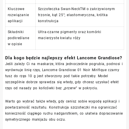
Kluczowe
Szczoteczka Swan-NeckTM o zakrzywionym
rozwiązanie
trzonie, kąt 25°; elastomeryczna, krótka
aplikacji
konstrukcja
Składniki
Ultra-czarne pigmenty oraz komórki
podkreślane
macierzyste kwiatu róży
w opisie
Dla kogo będzie najlepszy efekt Lancome Grandiose?
Jeśli zależy Ci na maskarze, która jednocześnie pogrubia, podnosi i
wyrównuje linię rzęs, Lancome Grandiose 01 Noir Mirifique czarny
tusz do rzęs 10 g jest stworzony pod takie potrzeby. Model
szczególnie dobrze sprawdza się wtedy, gdy chcesz uzyskać efekt
rzęs od nasady po końcówki bez „przerw” w pokryciu.
Warto go wybrać także wtedy, gdy cenisz sobie wygodę aplikacji i
powtarzalność rezultatu. Konstrukcja szczoteczki ma ograniczać
konieczność ciągłego ruchu nadgarstkiem, co ułatwia dopracowanie
symetrycznego makijażu obu oczu.