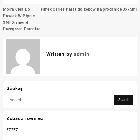
Nawigacja
Moira Cień Do
elmex Caries Pasta do zębów na próchnicę 3x75ml
wpisu
Powiek W Płynie
3Ml Diamond
Dazegreen Paradise
Written by
admin
Szukaj
Zobacz również
zzzzz