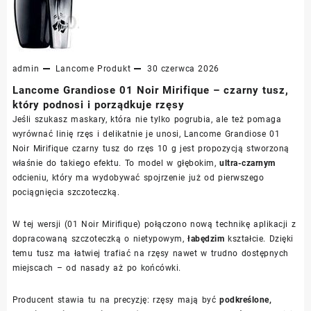
admin
Lancome
Produkt
30 czerwca 2026
Lancome Grandiose 01 Noir Mirifique – czarny tusz,
który podnosi i porządkuje rzęsy
Jeśli szukasz maskary, która nie tylko pogrubia, ale też pomaga
wyrównać linię rzęs i delikatnie je unosi, Lancome Grandiose 01
Noir Mirifique czarny tusz do rzęs 10 g jest propozycją stworzoną
właśnie do takiego efektu. To model w głębokim,
ultra-czarnym
odcieniu, który ma wydobywać spojrzenie już od pierwszego
pociągnięcia szczoteczką.
W tej wersji (01 Noir Mirifique) połączono nową technikę aplikacji z
dopracowaną szczoteczką o nietypowym,
łabędzim
kształcie. Dzięki
temu tusz ma łatwiej trafiać na rzęsy nawet w trudno dostępnych
miejscach – od nasady aż po końcówki.
Producent stawia tu na precyzję: rzęsy mają być
podkreślone,