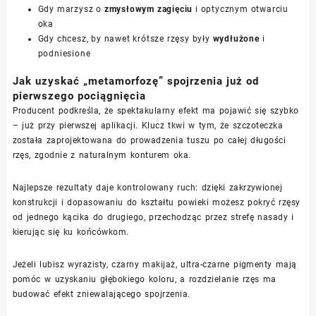
Gdy marzysz o
zmysłowym zagięciu
i optycznym otwarciu
oka
Gdy chcesz, by nawet krótsze rzęsy były
wydłużone
i
podniesione
Jak uzyskać „metamorfozę” spojrzenia już od
pierwszego pociągnięcia
Producent podkreśla, że spektakularny efekt ma pojawić się szybko
– już przy pierwszej aplikacji. Klucz tkwi w tym, że szczoteczka
została zaprojektowana do prowadzenia tuszu po całej długości
rzęs, zgodnie z naturalnym konturem oka.
Najlepsze rezultaty daje kontrolowany ruch: dzięki zakrzywionej
konstrukcji i dopasowaniu do kształtu powieki możesz pokryć rzęsy
od jednego kącika do drugiego, przechodząc przez strefę nasady i
kierując się ku końcówkom.
Jeżeli lubisz wyrazisty, czarny makijaż, ultra-czarne pigmenty mają
pomóc w uzyskaniu głębokiego koloru, a rozdzielanie rzęs ma
budować efekt zniewalającego spojrzenia.