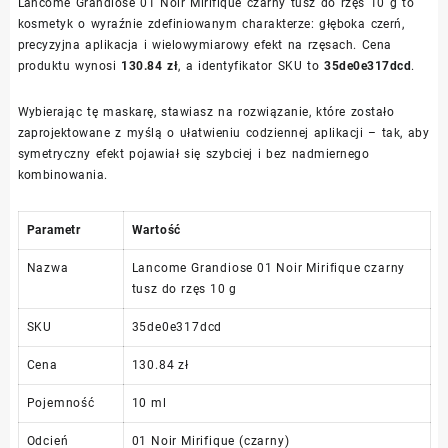
Lancome Grandiose 01 Noir Mirifique czarny tusz do rzęs 10 g to
kosmetyk o wyraźnie zdefiniowanym charakterze: głęboka czerń,
precyzyjna aplikacja i wielowymiarowy efekt na rzęsach. Cena
produktu wynosi
130.84 zł
, a identyfikator SKU to
35de0e317dcd
.
Wybierając tę maskarę, stawiasz na rozwiązanie, które zostało
zaprojektowane z myślą o ułatwieniu codziennej aplikacji – tak, aby
symetryczny efekt pojawiał się szybciej i bez nadmiernego
kombinowania.
Parametr
Wartość
Nazwa
Lancome Grandiose 01 Noir Mirifique czarny
tusz do rzęs 10 g
SKU
35de0e317dcd
Cena
130.84 zł
Pojemność
10 ml
Odcień
01 Noir Mirifique (czarny)