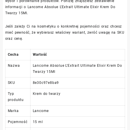
wybór i porównanie produktów. Poniżej znajdziesz zestawienie
informacji o Lancome Absolue L’Extrait Ultimate Elixir Krem Do
Twarzy 15Ml.
Jeśli zależy Ci na kosmetyku o konkretnej pojemności oraz chcesz
mieć pewność, że wybierasz właściwy wariant, zwróć uwagę na SKU
oraz cenę.
Cecha
Wartość
Nazwa
Lancome Absolue L’Extrait Ultimate Elixir Krem Do
Twarzy 15Ml
SKU
8e30c97e8ba9
Typ
Krem do twarzy
produktu
Marka
Lancome
Pojemność
15 ml