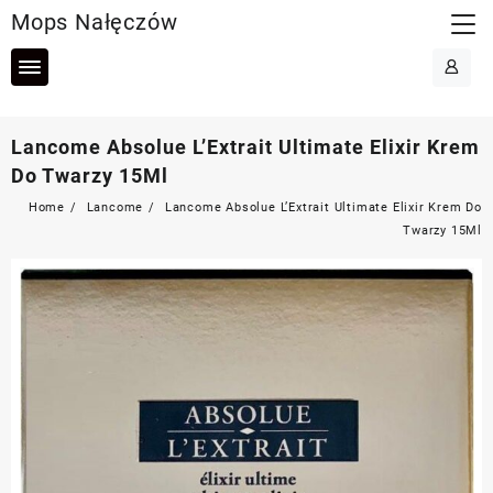
Skip
Mops Nałęczów
to
content
Lancome Absolue L’Extrait Ultimate Elixir Krem
Do Twarzy 15Ml
Home
Lancome
Lancome Absolue L’Extrait Ultimate Elixir Krem Do
Twarzy 15Ml