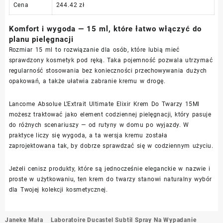
Cena
244.42 zł
Komfort i wygoda — 15 ml, które łatwo włączyć do
planu pielęgnacji
Rozmiar 15 ml to rozwiązanie dla osób, które lubią mieć
sprawdzony kosmetyk pod ręką. Taka pojemność pozwala utrzymać
regularność stosowania bez konieczności przechowywania dużych
opakowań, a także ułatwia zabranie kremu w drogę.
Lancome Absolue L’Extrait Ultimate Elixir Krem Do Twarzy 15Ml
możesz traktować jako element codziennej pielęgnacji, który pasuje
do różnych scenariuszy — od rutyny w domu po wyjazdy. W
praktyce liczy się wygoda, a ta wersja kremu została
zaprojektowana tak, by dobrze sprawdzać się w codziennym użyciu.
Jeżeli cenisz produkty, które są jednocześnie eleganckie w nazwie i
proste w użytkowaniu, ten krem do twarzy stanowi naturalny wybór
dla Twojej kolekcji kosmetycznej.
Nawigacja
Janeke Mała
Laboratoire Ducastel Subtil Spray Na Wypadanie