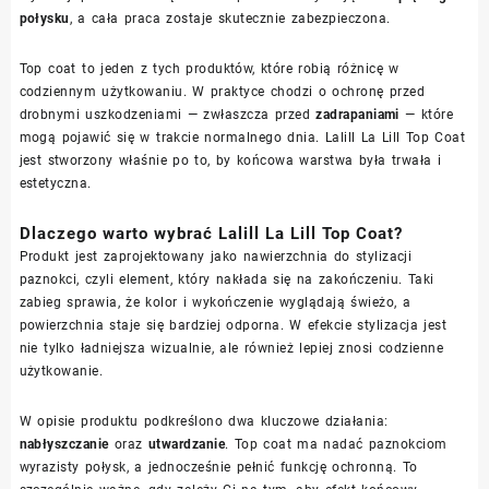
połysku
, a cała praca zostaje skutecznie zabezpieczona.
Top coat to jeden z tych produktów, które robią różnicę w
codziennym użytkowaniu. W praktyce chodzi o ochronę przed
drobnymi uszkodzeniami — zwłaszcza przed
zadrapaniami
— które
mogą pojawić się w trakcie normalnego dnia. Lalill La Lill Top Coat
jest stworzony właśnie po to, by końcowa warstwa była trwała i
estetyczna.
Dlaczego warto wybrać Lalill La Lill Top Coat?
Produkt jest zaprojektowany jako nawierzchnia do stylizacji
paznokci, czyli element, który nakłada się na zakończeniu. Taki
zabieg sprawia, że kolor i wykończenie wyglądają świeżo, a
powierzchnia staje się bardziej odporna. W efekcie stylizacja jest
nie tylko ładniejsza wizualnie, ale również lepiej znosi codzienne
użytkowanie.
W opisie produktu podkreślono dwa kluczowe działania:
nabłyszczanie
oraz
utwardzanie
. Top coat ma nadać paznokciom
wyrazisty połysk, a jednocześnie pełnić funkcję ochronną. To