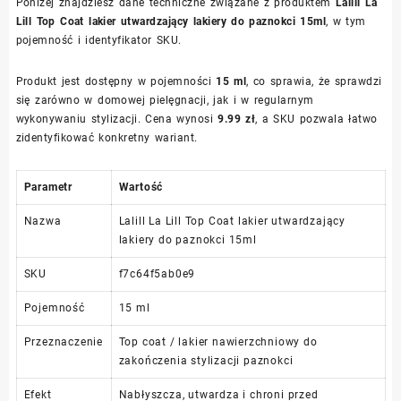
Poniżej znajdziesz dane techniczne związane z produktem
Lalill La
Lill Top Coat lakier utwardzający lakiery do paznokci 15ml
, w tym
pojemność i identyfikator SKU.
Produkt jest dostępny w pojemności
15 ml
, co sprawia, że sprawdzi
się zarówno w domowej pielęgnacji, jak i w regularnym
wykonywaniu stylizacji. Cena wynosi
9.99 zł
, a SKU pozwala łatwo
zidentyfikować konkretny wariant.
Parametr
Wartość
Nazwa
Lalill La Lill Top Coat lakier utwardzający
lakiery do paznokci 15ml
SKU
f7c64f5ab0e9
Pojemność
15 ml
Przeznaczenie
Top coat / lakier nawierzchniowy do
zakończenia stylizacji paznokci
Efekt
Nabłyszcza, utwardza i chroni przed