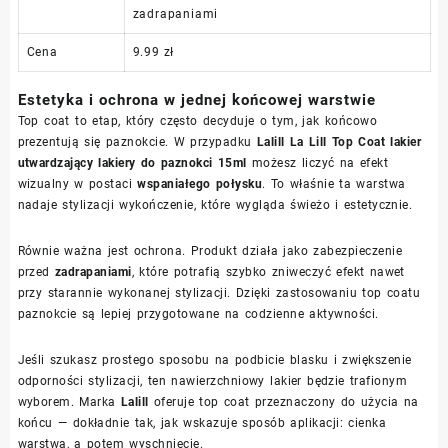
zadrapaniami
Cena
9.99 zł
Estetyka i ochrona w jednej końcowej warstwie
Top coat to etap, który często decyduje o tym, jak końcowo
prezentują się paznokcie. W przypadku
Lalill La Lill Top Coat lakier
utwardzający lakiery do paznokci 15ml
możesz liczyć na efekt
wizualny w postaci
wspaniałego połysku
. To właśnie ta warstwa
nadaje stylizacji wykończenie, które wygląda świeżo i estetycznie.
Równie ważna jest ochrona. Produkt działa jako zabezpieczenie
przed
zadrapaniami
, które potrafią szybko zniweczyć efekt nawet
przy starannie wykonanej stylizacji. Dzięki zastosowaniu top coatu
paznokcie są lepiej przygotowane na codzienne aktywności.
Jeśli szukasz prostego sposobu na podbicie blasku i zwiększenie
odporności stylizacji, ten nawierzchniowy lakier będzie trafionym
wyborem. Marka
Lalill
oferuje top coat przeznaczony do użycia na
końcu — dokładnie tak, jak wskazuje sposób aplikacji: cienka
warstwa, a potem wyschnięcie.