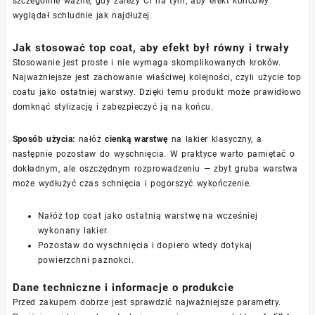
szczególnie ważne, gdy zależy Ci na tym, aby efekt końcowy
wyglądał schludnie jak najdłużej.
Jak stosować top coat, aby efekt był równy i trwały
Stosowanie jest proste i nie wymaga skomplikowanych kroków.
Najważniejsze jest zachowanie właściwej kolejności, czyli użycie top
coatu jako ostatniej warstwy. Dzięki temu produkt może prawidłowo
domknąć stylizację i zabezpieczyć ją na końcu.
Sposób użycia:
nałóż
cienką warstwę
na lakier klasyczny, a
następnie pozostaw do wyschnięcia. W praktyce warto pamiętać o
dokładnym, ale oszczędnym rozprowadzeniu — zbyt gruba warstwa
może wydłużyć czas schnięcia i pogorszyć wykończenie.
Nałóż top coat jako ostatnią warstwę na wcześniej
wykonany lakier.
Pozostaw do wyschnięcia i dopiero wtedy dotykaj
powierzchni paznokci.
Dane techniczne i informacje o produkcie
Przed zakupem dobrze jest sprawdzić najważniejsze parametry.