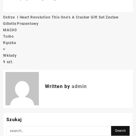
Nawigacja
Ostrze
I Heart Revolution This One’s A Cracker Gift Set Zestaw
wpisu
Gillette
Prezentowy
MACH3
Turbo
Rączka
+
Wkłady
9 szt.
Written by
admin
Szukaj