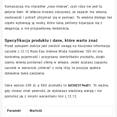
Kompozycja ma charakter „rose intense”, czyli róża nie jest tu
jedynie tłem. W efekcie możesz odczuwać, że zapach ma własną
osobowość i potrafi utrzymać się w pamięci. To właśnie dlatego tak
często wybierają ją osoby, które lubią perfumy kojarzące się z
elegancją, a nie przypadkową świeżością.
Specyfikacja produktu i dane, które warto znać
Przed zakupem dobrze jest zwrócić uwagę na kluczowe informacje.
Lacoste L.12.12 Rose Eau Intense Woda toaletowa 100 ml ma
konkretną pojemność i przypisany identyfikator produktu, dzięki
czemu łatwiej porównać ofertę w sklepie. Jeżeli szukasz zapachu
Lacoste w wariancie „intense” z nutą róży, ta pozycja spełnia
dokładnie takie założenia.
Cena wynosi 339 zł, a SKU produktu to
bd342319ea01
. To ważne,
gdy chcesz mieć pewność, że wybierasz właściwą wersję i nie
pomylisz jej z innymi wariantami linii L.12.12.
Parametr
Wartość