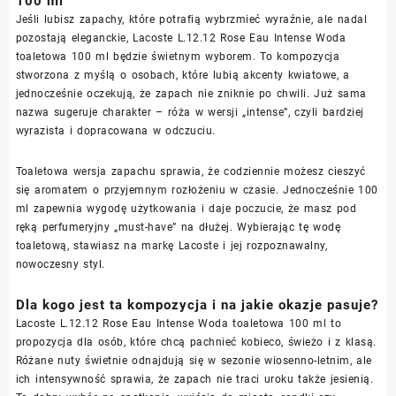
100 ml
Jeśli lubisz zapachy, które potrafią wybrzmieć wyraźnie, ale nadal
pozostają eleganckie, Lacoste L.12.12 Rose Eau Intense Woda
toaletowa 100 ml będzie świetnym wyborem. To kompozycja
stworzona z myślą o osobach, które lubią akcenty kwiatowe, a
jednocześnie oczekują, że zapach nie zniknie po chwili. Już sama
nazwa sugeruje charakter – róża w wersji „intense”, czyli bardziej
wyrazista i dopracowana w odczuciu.
Toaletowa wersja zapachu sprawia, że codziennie możesz cieszyć
się aromatem o przyjemnym rozłożeniu w czasie. Jednocześnie 100
ml zapewnia wygodę użytkowania i daje poczucie, że masz pod
ręką perfumeryjny „must-have” na dłużej. Wybierając tę wodę
toaletową, stawiasz na markę Lacoste i jej rozpoznawalny,
nowoczesny styl.
Dla kogo jest ta kompozycja i na jakie okazje pasuje?
Lacoste L.12.12 Rose Eau Intense Woda toaletowa 100 ml to
propozycja dla osób, które chcą pachnieć kobieco, świeżo i z klasą.
Różane nuty świetnie odnajdują się w sezonie wiosenno-letnim, ale
ich intensywność sprawia, że zapach nie traci uroku także jesienią.