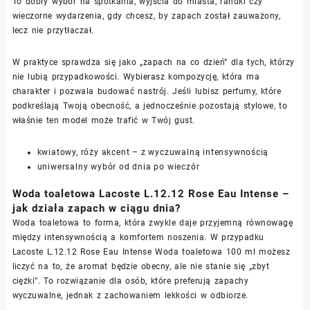
To dobry wybór na spotkania, wyjścia do miasta, randki czy
wieczorne wydarzenia, gdy chcesz, by zapach został zauważony,
lecz nie przytłaczał.
W praktyce sprawdza się jako „zapach na co dzień” dla tych, którzy
nie lubią przypadkowości. Wybierasz kompozycję, która ma
charakter i pozwala budować nastrój. Jeśli lubisz perfumy, które
podkreślają Twoją obecność, a jednocześnie pozostają stylowe, to
właśnie ten model może trafić w Twój gust.
kwiatowy, róży akcent – z wyczuwalną intensywnością
uniwersalny wybór od dnia po wieczór
Woda toaletowa Lacoste L.12.12 Rose Eau Intense –
jak działa zapach w ciągu dnia?
Woda toaletowa to forma, która zwykle daje przyjemną równowagę
między intensywnością a komfortem noszenia. W przypadku
Lacoste L.12.12 Rose Eau Intense Woda toaletowa 100 ml możesz
liczyć na to, że aromat będzie obecny, ale nie stanie się „zbyt
ciężki”. To rozwiązanie dla osób, które preferują zapachy
wyczuwalne, jednak z zachowaniem lekkości w odbiorze.