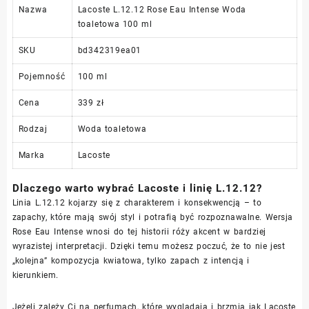
Nazwa
Lacoste L.12.12 Rose Eau Intense Woda
toaletowa 100 ml
SKU
bd342319ea01
Pojemność
100 ml
Cena
339 zł
Rodzaj
Woda toaletowa
Marka
Lacoste
Dlaczego warto wybrać Lacoste i linię L.12.12?
Linia L.12.12 kojarzy się z charakterem i konsekwencją – to
zapachy, które mają swój styl i potrafią być rozpoznawalne. Wersja
Rose Eau Intense wnosi do tej historii róży akcent w bardziej
wyrazistej interpretacji. Dzięki temu możesz poczuć, że to nie jest
„kolejna” kompozycja kwiatowa, tylko zapach z intencją i
kierunkiem.
Jeżeli zależy Ci na perfumach, które wyglądają i brzmią jak Lacoste