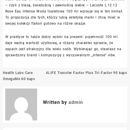
– czyli z klasą, świeżością i pewnością siebie – Lacoste L.12.12
Rose Eau Intense Woda toaletowa 100 ml wpisuje się w ten klimat.
To propozycja dla tych, którzy lubią estetykę marki i chcą mieć w
swojej kolekcji flakon gotowy na różne okazje.
W praktyce to także dobry wybór na prezent: pojemność 100 ml
daje realną wartość użytkową, a różany charakter sprawia, że
zapach jest atrakcyjny dla wielu osób. Wybierając go, stawiasz na
sprawdzony brand i kompozycję z wyczuwalnym „intense” vibe.
Nawigacja
Health Labs Care
4LIFE Transfer Factor Plus Tri-Factor 90 kaps
wpisu
OmegaMe 60 kaps
Written by
admin