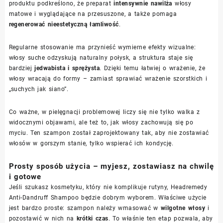
produktu podkreślono, że preparat
intensywnie nawilża
włosy
matowe i wyglądające na przesuszone, a także pomaga
regenerować nieestetyczną łamliwość
.
Regularne stosowanie ma przynieść wymierne efekty wizualne:
włosy suche odzyskują naturalny połysk, a struktura staje się
bardziej
jedwabista i sprężysta
. Dzięki temu łatwiej o wrażenie, że
włosy wracają do formy – zamiast sprawiać wrażenie szorstkich i
„suchych jak siano”.
Co ważne, w pielęgnacji problemowej liczy się nie tylko walka z
widocznymi objawami, ale też to, jak włosy zachowują się po
myciu. Ten szampon został zaprojektowany tak, aby nie zostawiać
włosów w gorszym stanie, tylko wspierać ich kondycję.
Prosty sposób użycia – myjesz, zostawiasz na chwilę
i gotowe
Jeśli szukasz kosmetyku, który nie komplikuje rutyny, Headremedy
Anti-Dandruff Shampoo będzie dobrym wyborem. Właściwe użycie
jest bardzo proste: szampon należy wmasować w
wilgotne włosy
i
pozostawić w nich na
krótki czas
. To właśnie ten etap pozwala, aby