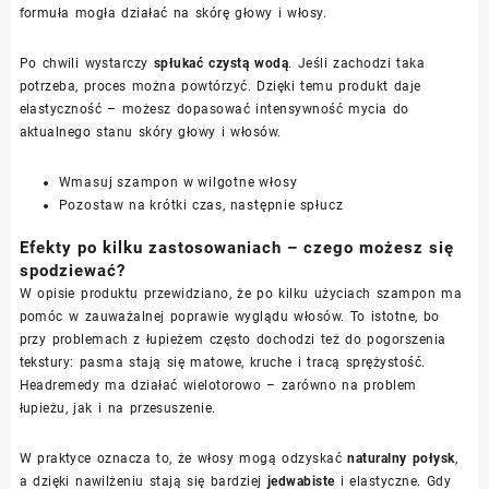
formuła mogła działać na skórę głowy i włosy.
Po chwili wystarczy
spłukać czystą wodą
. Jeśli zachodzi taka
potrzeba, proces można powtórzyć. Dzięki temu produkt daje
elastyczność – możesz dopasować intensywność mycia do
aktualnego stanu skóry głowy i włosów.
Wmasuj szampon w wilgotne włosy
Pozostaw na krótki czas, następnie spłucz
Efekty po kilku zastosowaniach – czego możesz się
spodziewać?
W opisie produktu przewidziano, że po kilku użyciach szampon ma
pomóc w zauważalnej poprawie wyglądu włosów. To istotne, bo
przy problemach z łupieżem często dochodzi też do pogorszenia
tekstury: pasma stają się matowe, kruche i tracą sprężystość.
Headremedy ma działać wielotorowo – zarówno na problem
łupieżu, jak i na przesuszenie.
W praktyce oznacza to, że włosy mogą odzyskać
naturalny połysk
,
a dzięki nawilżeniu stają się bardziej
jedwabiste
i elastyczne. Gdy