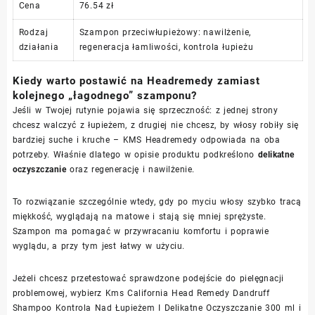
Cena
76.54 zł
Rodzaj
Szampon przeciwłupieżowy: nawilżenie,
działania
regeneracja łamliwości, kontrola łupieżu
Kiedy warto postawić na Headremedy zamiast
kolejnego „łagodnego” szamponu?
Jeśli w Twojej rutynie pojawia się sprzeczność: z jednej strony
chcesz walczyć z łupieżem, z drugiej nie chcesz, by włosy robiły się
bardziej suche i kruche – KMS Headremedy odpowiada na oba
potrzeby. Właśnie dlatego w opisie produktu podkreślono
delikatne
oczyszczanie
oraz regenerację i nawilżenie.
To rozwiązanie szczególnie wtedy, gdy po myciu włosy szybko tracą
miękkość, wyglądają na matowe i stają się mniej sprężyste.
Szampon ma pomagać w przywracaniu komfortu i poprawie
wyglądu, a przy tym jest łatwy w użyciu.
Jeżeli chcesz przetestować sprawdzone podejście do pielęgnacji
problemowej, wybierz Kms California Head Remedy Dandruff
Shampoo Kontrola Nad Łupieżem I Delikatne Oczyszczanie 300 ml i