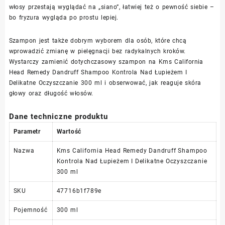
włosy przestają wyglądać na „siano”, łatwiej też o pewność siebie –
bo fryzura wygląda po prostu lepiej.
Szampon jest także dobrym wyborem dla osób, które chcą
wprowadzić zmianę w pielęgnacji bez radykalnych kroków.
Wystarczy zamienić dotychczasowy szampon na Kms California
Head Remedy Dandruff Shampoo Kontrola Nad Łupieżem I
Delikatne Oczyszczanie 300 ml i obserwować, jak reaguje skóra
głowy oraz długość włosów.
Dane techniczne produktu
Parametr
Wartość
Nazwa
Kms California Head Remedy Dandruff Shampoo
Kontrola Nad Łupieżem I Delikatne Oczyszczanie
300 ml
SKU
47716b1f789e
Pojemność
300 ml