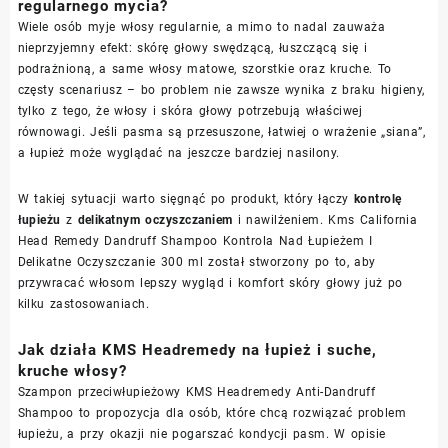
regularnego mycia?
Wiele osób myje włosy regularnie, a mimo to nadal zauważa
nieprzyjemny efekt: skórę głowy swędzącą, łuszczącą się i
podrażnioną, a same włosy matowe, szorstkie oraz kruche. To
częsty scenariusz – bo problem nie zawsze wynika z braku higieny,
tylko z tego, że włosy i skóra głowy potrzebują właściwej
równowagi. Jeśli pasma są przesuszone, łatwiej o wrażenie „siana”,
a łupież może wyglądać na jeszcze bardziej nasilony.
W takiej sytuacji warto sięgnąć po produkt, który łączy
kontrolę
łupieżu
z
delikatnym oczyszczaniem
i nawilżeniem. Kms California
Head Remedy Dandruff Shampoo Kontrola Nad Łupieżem I
Delikatne Oczyszczanie 300 ml został stworzony po to, aby
przywracać włosom lepszy wygląd i komfort skóry głowy już po
kilku zastosowaniach.
Jak działa KMS Headremedy na łupież i suche,
kruche włosy?
Szampon przeciwłupieżowy KMS Headremedy Anti-Dandruff
Shampoo to propozycja dla osób, które chcą rozwiązać problem
łupieżu, a przy okazji nie pogarszać kondycji pasm. W opisie