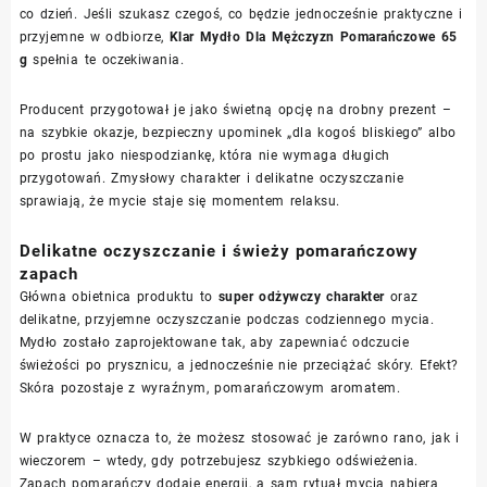
co dzień. Jeśli szukasz czegoś, co będzie jednocześnie praktyczne i
przyjemne w odbiorze,
Klar Mydło Dla Mężczyzn Pomarańczowe 65
g
spełnia te oczekiwania.
Producent przygotował je jako świetną opcję na drobny prezent –
na szybkie okazje, bezpieczny upominek „dla kogoś bliskiego” albo
po prostu jako niespodziankę, która nie wymaga długich
przygotowań. Zmysłowy charakter i delikatne oczyszczanie
sprawiają, że mycie staje się momentem relaksu.
Delikatne oczyszczanie i świeży pomarańczowy
zapach
Główna obietnica produktu to
super odżywczy charakter
oraz
delikatne, przyjemne oczyszczanie podczas codziennego mycia.
Mydło zostało zaprojektowane tak, aby zapewniać odczucie
świeżości po prysznicu, a jednocześnie nie przeciążać skóry. Efekt?
Skóra pozostaje z wyraźnym, pomarańczowym aromatem.
W praktyce oznacza to, że możesz stosować je zarówno rano, jak i
wieczorem – wtedy, gdy potrzebujesz szybkiego odświeżenia.
Zapach pomarańczy dodaje energii, a sam rytuał mycia nabiera