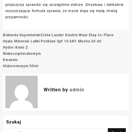
propozycja sprawdzi się szczególnie dobrze. Zmysłowa i delikatnie
oczyszczająca formuła sprawia, że mycie staje się małą chwilą
przyjemności.
Nawigacja
Bielenda Supremelab
Estee Lauder Double Wear Stay-In-Place
wpisu
Hyalu Minerals Lekki
Podkład Spf 10 6N1 Mocha 30 ml
Hydro-Krem Z
Niskocząsteczkowym
Kwasem
Hialuronowym 50ml
Written by
admin
Szukaj