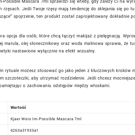
m-Possible Mascara 7ml sprawdzi się wtedy, gdy zależy Ci na wyraz
h rzęsach. Jeśli Twoje rzęsy mają tendencję do sklejania się po t
oszące” spojrzenie, ten produkt został zaprojektowany dokładnie p
ra opcja dla osób, które chcą łączyć makijaż z pielęgnacją. Wpro
ej marula, olej słonecznikowy oraz woda malinowa sprawia, że tusz
etyki nastawione wyłącznie na efekt wizualny.
m rytuale możesz stosować go jako jeden z kluczowych kroków ma
m szczoteczki, aby utrzymać rozdzielenie. Jeśli chcesz mocniejs
pamiętając o zachowaniu odstępów między włoskami.
Wartość
Kjaer Weis Im-Possible Mascara 7ml
6263a31933a1