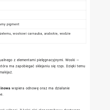
arny pigment
zczelemu, woskowi carnauba, arabskie, wodzie
zualnego z elementami pielęgnacyjnymi. Woski —
tóra ma zapobiegać sklejaniu się rzęs. Dzięki temu
makijaż.
linowa
wspiera odnowę oraz ma działanie
ne.