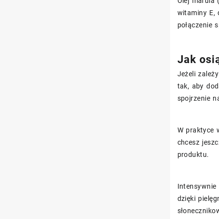
Olej marula 
witaminy E, 
połączenie s
Jak osi
Jeżeli zależ
tak, aby dod
spojrzenie n
W praktyce w
chcesz jeszc
produktu.
Intensywnie
dzięki pielę
słoneczniko