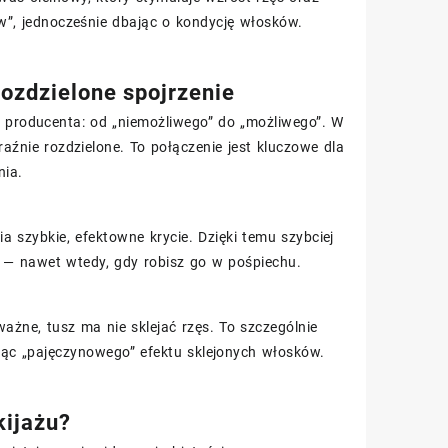
”, jednocześnie dbając o kondycję włosków.
rozdzielone spojrzenie
ę producenta: od „niemożliwego” do „możliwego”. W
źnie rozdzielone. To połączenie jest kluczowe dla
nia.
szybkie, efektowne krycie. Dzięki temu szybciej
ie — nawet wtedy, gdy robisz go w pośpiechu.
ważne, tusz ma nie sklejać rzęs. To szczególnie
jąc „pajęczynowego” efektu sklejonych włosków.
kijażu?