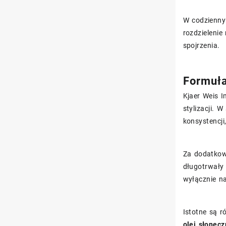
W codzienny
rozdzielenie
spojrzenia.
Formuła
Kjaer Weis I
stylizacji. 
konsystencji
Za dodatkow
długotrwały 
wyłącznie na
Istotne są r
olej słonec