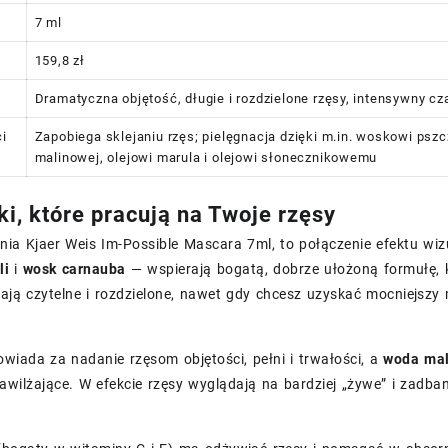
7 ml
159,8 zł
Dramatyczna objętość, długie i rozdzielone rzęsy, intensywny cz
i
Zapobiega sklejaniu rzęs; pielęgnacja dzięki m.in. woskowi ps
malinowej, olejowi marula i olejowi słonecznikowemu
ki, które pracują na Twoje rzęsy
nia Kjaer Weis Im-Possible Mascara 7ml, to połączenie efektu wi
li
i
wosk carnauba
— wspierają bogatą, dobrze ułożoną formułę, k
ają czytelne i rozdzielone, nawet gdy chcesz uzyskać mocniejszy 
wiada za nadanie rzęsom objętości, pełni i trwałości, a
woda ma
awilżające. W efekcie rzęsy wyglądają na bardziej „żywe” i zadba