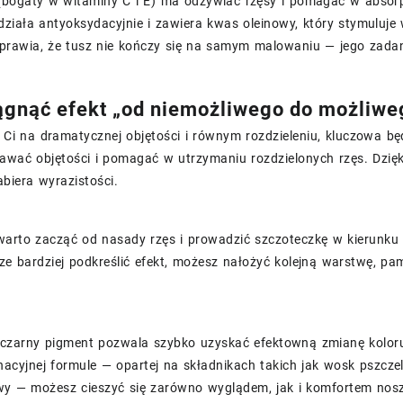
(bogaty w witaminy C i E) ma odżywiać rzęsy i pomagać w absorpcj
działa antyoksydacyjnie i zawiera kwas oleinowy, który stymuluje
prawia, że tusz nie kończy się na samym malowaniu — jego zadani
ągnąć efekt „od niemożliwego do możliwe
y Ci na dramatycznej objętości i równym rozdzieleniu, kluczowa b
awać objętości i pomagać w utrzymaniu rozdzielonych rzęs. Dzięk
abiera wyrazistości.
arto zacząć od nasady rzęs i prowadzić szczoteczkę w kierunku ko
ze bardziej podkreślić efekt, możesz nałożyć kolejną warstwę, pami
 czarny pigment pozwala szybko uzyskać efektowną zmianę kolor
gnacyjnej formule — opartej na składnikach takich jak wosk pszczel
wy — możesz cieszyć się zarówno wyglądem, jak i komfortem nosz