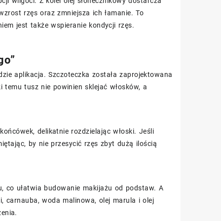
i wilgoci. Z kolei olej słonecznikowy dostarcza
 wzrost rzęs oraz zmniejsza ich łamanie. To
em jest także wspieranie kondycji rzęs.
go”
ędzie aplikacja. Szczoteczka została zaprojektowana
i temu tusz nie powinien sklejać włosków, a
ńcówek, delikatnie rozdzielając włoski. Jeśli
ętając, by nie przesycić rzęs zbyt dużą ilością
u, co ułatwia budowanie makijażu od podstaw. A
i, carnauba, woda malinowa, olej marula i olej
enia.