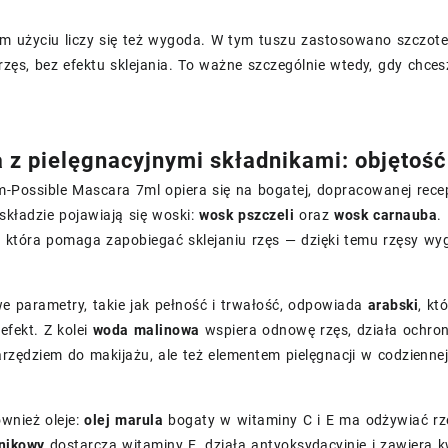
m użyciu liczy się też wygoda. W tym tuszu zastosowano szczote
 rzęs, bez efektu sklejania. To ważne szczególnie wtedy, gdy chce
 z pielęgnacyjnymi składnikami: objętość
m-Possible Mascara 7ml opiera się na bogatej, dopracowanej rece
W składzie pojawiają się woski:
wosk pszczeli
oraz
wosk carnauba
.
, która pomaga zapobiegać sklejaniu rzęs — dzięki temu rzęsy wygl
e parametry, takie jak pełność i trwałość, odpowiada
arabski
, kt
efekt. Z kolei
woda malinowa
wspiera odnowę rzęs, działa ochronn
rzędziem do makijażu, ale też elementem pielęgnacji w codziennej
ównież oleje:
olej marula
bogaty w witaminy C i E ma odżywiać rz
znikowy
dostarcza witaminy E, działa antyoksydacyjnie i zawiera k