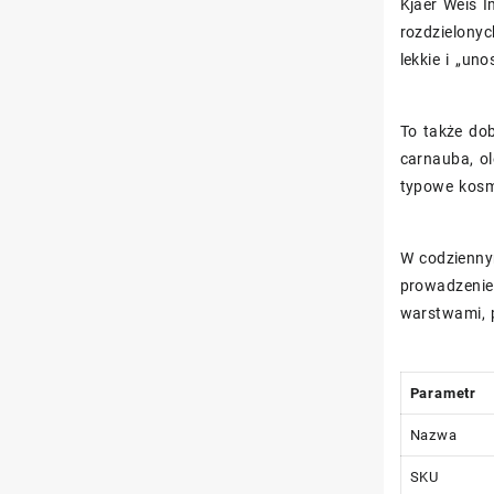
Kjaer Weis I
rozdzielonyc
lekkie i „un
To także dob
carnauba, ol
typowe kosm
W codzienny
prowadzenie
warstwami, 
Parametr
Nazwa
SKU