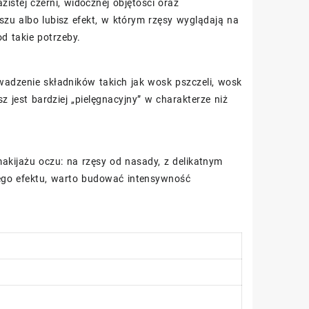
istej czerni, widocznej objętości oraz
uszu albo lubisz efekt, w którym rzęsy wyglądają na
od takie potrzeby.
wadzenie składników takich jak wosk pszczeli, wosk
 jest bardziej „pielęgnacyjny” w charakterze niż
kijażu oczu: na rzęsy od nasady, z delikatnym
zego efektu, warto budować intensywność