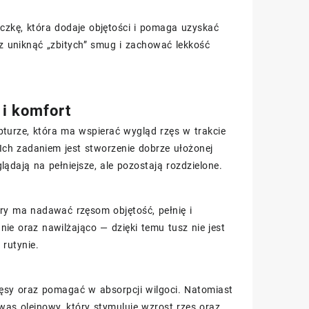
czkę, która dodaje objętości i pomaga uzyskać
sz uniknąć „zbitych” smug i zachować lekkość
 i komfort
pturze, która ma wspierać wygląd rzęs w trakcie
 Ich zadaniem jest stworzenie dobrze ułożonej
ądają na pełniejsze, ale pozostają rozdzielone.
óry ma nadawać rzęsom objętość, pełnię i
ie oraz nawilżająco — dzięki temu tusz nie jest
 rutynie.
ęsy oraz pomagać w absorpcji wilgoci. Natomiast
was oleinowy, który stymuluje wzrost rzęs oraz