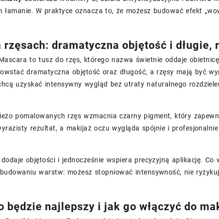
ch łamanie. W praktyce oznacza to, że możesz budować efekt „wow
a rzęsach: dramatyczna objętość i długie, 
Mascara to tusz do rzęs, którego nazwa świetnie oddaje obietnic
owstać dramatyczna objętość oraz długość, a rzęsy mają być wyra
chcą uzyskać intensywny wygląd bez utraty naturalnego rozdziele
ieżo pomalowanych rzęs wzmacnia czarny pigment, który zapewnia 
yrazisty rezultat, a makijaż oczu wygląda spójnie i profesjonaln
dodaje objętości i jednocześnie wspiera precyzyjną aplikację. Co 
y budowaniu warstw: możesz stopniować intensywność, nie ryzyku
o będzie najlepszy i jak go włączyć do ma