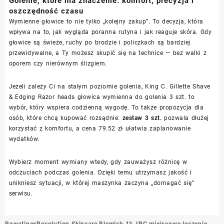
Golenie, które ma znaczenie: komfort, precyzja i
oszczędność czasu
Wymienne głowice to nie tylko „kolejny zakup”. To decyzja, która
wpływa na to, jak wygląda poranna rutyna i jak reaguje skóra. Gdy
głowice są świeże, ruchy po brodzie i policzkach są bardziej
przewidywalne, a Ty możesz skupić się na technice — bez walki z
oporem czy nierównym ślizgiem.
Jeżeli zależy Ci na stałym poziomie golenia, King C. Gillette Shave
& Edging Razor heads głowica wymienna do golenia 3 szt. to
wybór, który wspiera codzienną wygodę. To także propozycja dla
osób, które chcą kupować rozsądnie:
zestaw 3 szt.
pozwala dłużej
korzystać z komfortu, a cena 79.52 zł ułatwia zaplanowanie
wydatków.
Wybierz moment wymiany wtedy, gdy zauważysz różnicę w
odczuciach podczas golenia. Dzięki temu utrzymasz jakość i
unikniesz sytuacji, w której maszynka zaczyna „domagać się”
serwisu.
Nawigacja
Rowatinex
Revolution Skincare Blemish 1% IPC miejscowe leczenie