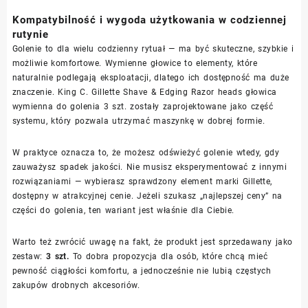
Kompatybilność i wygoda użytkowania w codziennej
rutynie
Golenie to dla wielu codzienny rytuał — ma być skuteczne, szybkie i
możliwie komfortowe. Wymienne głowice to elementy, które
naturalnie podlegają eksploatacji, dlatego ich dostępność ma duże
znaczenie. King C. Gillette Shave & Edging Razor heads głowica
wymienna do golenia 3 szt. zostały zaprojektowane jako część
systemu, który pozwala utrzymać maszynkę w dobrej formie.
W praktyce oznacza to, że możesz odświeżyć golenie wtedy, gdy
zauważysz spadek jakości. Nie musisz eksperymentować z innymi
rozwiązaniami — wybierasz sprawdzony element marki Gillette,
dostępny w atrakcyjnej cenie. Jeżeli szukasz „najlepszej ceny” na
części do golenia, ten wariant jest właśnie dla Ciebie.
Warto też zwrócić uwagę na fakt, że produkt jest sprzedawany jako
zestaw:
3 szt.
To dobra propozycja dla osób, które chcą mieć
pewność ciągłości komfortu, a jednocześnie nie lubią częstych
zakupów drobnych akcesoriów.