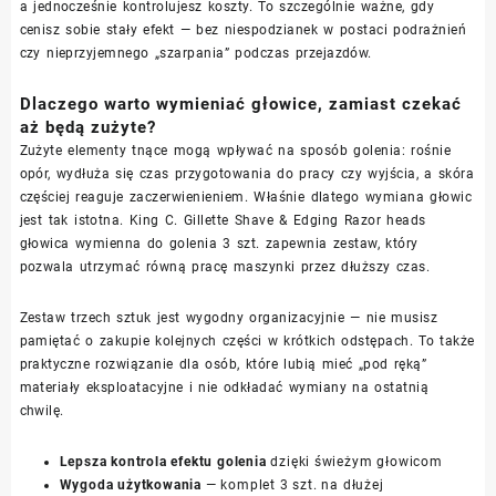
a jednocześnie kontrolujesz koszty. To szczególnie ważne, gdy
cenisz sobie stały efekt — bez niespodzianek w postaci podrażnień
czy nieprzyjemnego „szarpania” podczas przejazdów.
Dlaczego warto wymieniać głowice, zamiast czekać
aż będą zużyte?
Zużyte elementy tnące mogą wpływać na sposób golenia: rośnie
opór, wydłuża się czas przygotowania do pracy czy wyjścia, a skóra
częściej reaguje zaczerwienieniem. Właśnie dlatego wymiana głowic
jest tak istotna. King C. Gillette Shave & Edging Razor heads
głowica wymienna do golenia 3 szt. zapewnia zestaw, który
pozwala utrzymać równą pracę maszynki przez dłuższy czas.
Zestaw trzech sztuk jest wygodny organizacyjnie — nie musisz
pamiętać o zakupie kolejnych części w krótkich odstępach. To także
praktyczne rozwiązanie dla osób, które lubią mieć „pod ręką”
materiały eksploatacyjne i nie odkładać wymiany na ostatnią
chwilę.
Lepsza kontrola efektu golenia
dzięki świeżym głowicom
Wygoda użytkowania
— komplet 3 szt. na dłużej