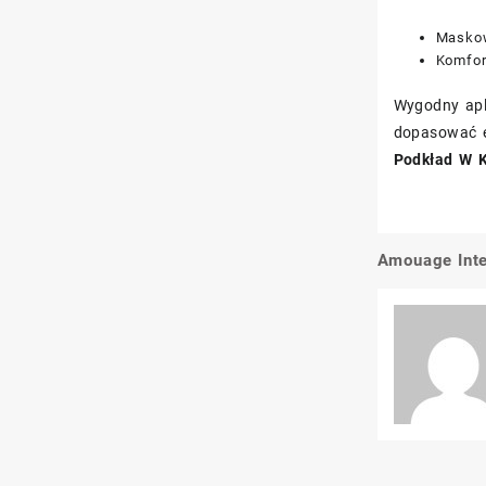
Maskow
Komfor
Wygodny apl
dopasować ef
Podkład W K
Amouage Int
Nawigacj
wpisu