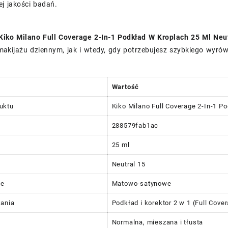
j jakości badań.
Kiko Milano Full Coverage 2-In-1 Podkład W Kroplach 25 Ml Neu
akijażu dziennym, jak i wtedy, gdy potrzebujesz szybkiego wyró
Wartość
uktu
Kiko Milano Full Coverage 2-In-1 P
288579fab1ac
25 ml
Neutral 15
ie
Matowo-satynowe
łania
Podkład i korektor 2 w 1 (Full Cove
Normalna, mieszana i tłusta