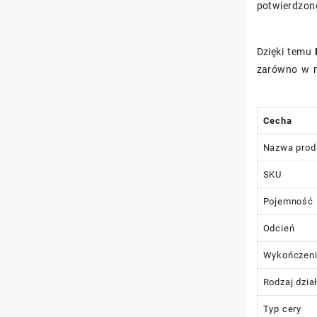
potwierdzone
Dzięki temu
zarówno w m
Cecha
Nazwa prod
SKU
Pojemność
Odcień
Wykończen
Rodzaj dzia
Typ cery