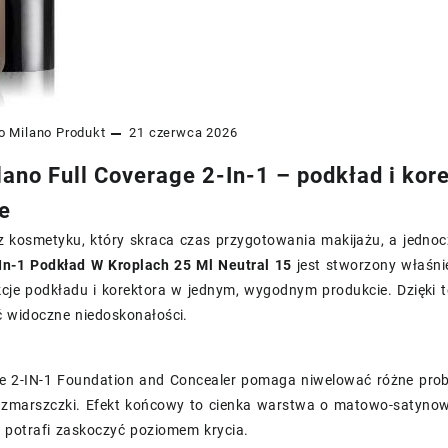
o Milano
Produkt
21 czerwca 2026
lano Full Coverage 2-In-1 – podkład i ko
e
z kosmetyku, który skraca czas przygotowania makijażu, a jednocz
In-1 Podkład W Kroplach 25 Ml Neutral 15
jest stworzony właśnie
kcje podkładu i korektora w jednym, wygodnym produkcie. Dzięki 
widoczne niedoskonałości.
ge 2-IN-1 Foundation and Concealer pomaga niwelować różne probl
 zmarszczki. Efekt końcowy to cienka warstwa o matowo-satynow
 potrafi zaskoczyć poziomem krycia.