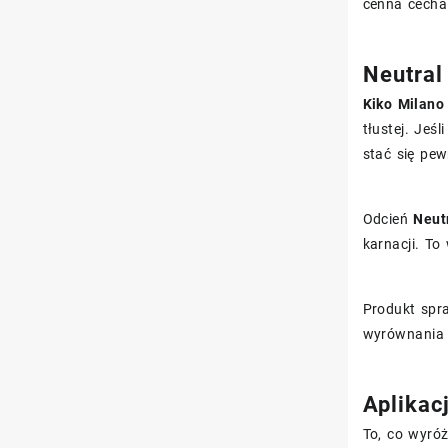
cenna cecha 
Neutral
Kiko Milano
tłustej. Jeś
stać się pe
Odcień
Neut
karnacji. To
Produkt spra
wyrównania 
Aplikac
To, co wyró