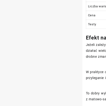
Liczba wari
Cena
Testy
Efekt n
Jeżeli zależ
działać wie
drobne zmars
W praktyce 
przyleganie 
To dobry wyb
z matowo-s