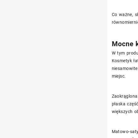
Co ważne, sk
równomiernie
Mocne k
W tym produ
Kosmetyk ła
niesamowite
miejsc.
Zaokrąglona
płaska częś
większych ob
Matowo-satyn