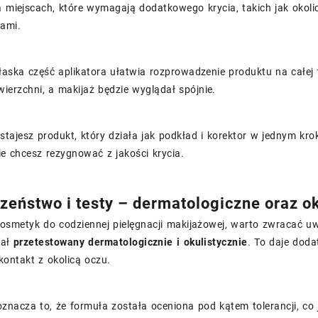
a miejscach, które wymagają dodatkowego krycia, takich jak oko
iami.
aska część aplikatora ułatwia rozprowadzenie produktu na całej t
owierzchni, a makijaż będzie wyglądał spójnie.
stajesz produkt, który działa jak podkład i korektor w jednym kr
nie chcesz rezygnować z jakości krycia.
zeństwo i testy – dermatologiczne oraz o
kosmetyk do codziennej pielęgnacji makijażowej, warto zwracać 
tał
przetestowany dermatologicznie i okulistycznie
. To daje dod
ontakt z okolicą oczu.
znacza to, że formuła została oceniona pod kątem tolerancji, co 