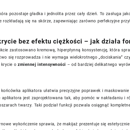
óra pozostaje gładka i jednolita przez cały dzień. To zasługa ja
 rozkładają się na skórze, zapewniając zarówno perfekcyjne przyle
rycie bez efektu ciężkości – jak działa f
kcie zastosowano kremową, hiperpłynną konsystencję, która spraw
two się rozprowadza i nie wymaga wielokrotnego „dociskania” cz
 krycie o
zmiennej intensywności
– od bardziej delikatnego wyr
 końcówka aplikatora ułatwia precyzyjne poprawek i maskowanie 
ć aplikatora jest zaprojektowana tak, aby pomóc w nakładaniu i
szarach twarzy. Taki podział funkcji pozwala osiągnąć kompletne
owe wykończenie sprawia, że makijaż prezentuje się estetycznie 