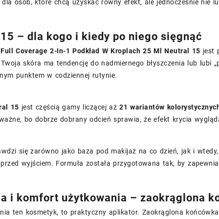
dla osób, które chcą uzyskać równy efekt, ale jednocześnie nie l
 15 – dla kogo i kiedy po niego sięgnąć
 Full Coverage 2-In-1 Podkład W Kroplach 25 Ml Neutral 15
jest 
li Twoja skóra ma tendencję do nadmiernego błyszczenia lub lubi
wnym punktem w codziennej rutynie.
ral 15
jest częścią gamy liczącej aż
21 wariantów kolorystycznyc
 ważne, bo dobrze dobrany odcień sprawia, że efekt krycia wygląd
wdzi się zarówno jako baza pod makijaż na co dzień, jak i wtedy,
przed wyjściem. Formuła została przygotowana tak, by zapewniać
ja i komfort użytkowania – zaokrąglona k
żnia ten kosmetyk, to praktyczny aplikator. Zaokrąglona końcówk