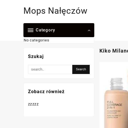
Skip
Mops Nałęczów
to
content
Category
No categories
Kiko Milan
Szukaj
Zobacz również
zzzzz