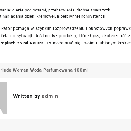
anie: cienie pod oczami, przebarwienia, drobne zmarszczki
t nakładania dzięki kremowej, hiperpłynnej konsystencji
ikator pomaga w szybkim rozprowadzeniu i punktowych poprawka
ekt do sytuacji. Jeśli cenisz produkty, które łączą skuteczność
roplach 25 Ml Neutral 15
może stać się Twoim ulubionym krokiem
erlude Woman Woda Perfumowana 100ml
a
Written by
admin