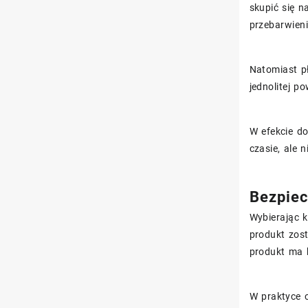
skupić się n
przebarwien
Natomiast pł
jednolitej p
W efekcie do
czasie, ale 
Bezpiec
Wybierając 
produkt zos
produkt ma k
W praktyce o