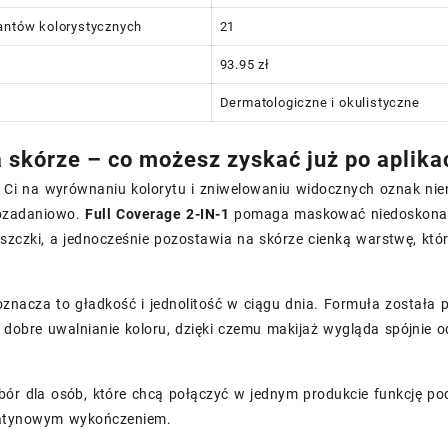
antów kolorystycznych
21
93.95 zł
Dermatologiczne i okulistyczne
a skórze – co możesz zyskać już po aplikac
y Ci na wyrównaniu kolorytu i zniwelowaniu widocznych oznak nie
lozadaniowo.
Full Coverage 2-IN-1
pomaga maskować niedoskonałośc
zczki, a jednocześnie pozostawia na skórze cienką warstwę, któr
oznacza to gładkość i jednolitość w ciągu dnia. Formuła została
i dobre uwalnianie koloru, dzięki czemu makijaż wygląda spójnie od
ór dla osób, które chcą połączyć w jednym produkcie funkcję pod
atynowym wykończeniem.