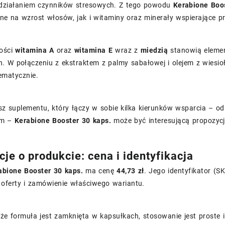
działaniem czynników stresowych. Z tego powodu
Kerabione Boo
ne na wzrost włosów, jak i witaminy oraz minerały wspierające 
ości
witamina A
oraz
witamina E
wraz z
miedzią
stanowią elemen
. W połączeniu z ekstraktem z palmy sabałowej i olejem z wiesio
ematycznie.
sz suplementu, który łączy w sobie kilka kierunków wsparcia – o
ym –
Kerabione Booster 30 kaps.
może być interesującą propozycj
je o produkcie: cena i identyfikacja
abione Booster 30 kaps.
ma cenę
44,73 zł
. Jego identyfikator (S
 oferty i zamówienie właściwego wariantu.
, że formuła jest zamknięta w kapsułkach, stosowanie jest prost