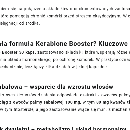
piera się na połączeniu składników o udokumentowanych zastos
które pomagają chronić komórki przed stresem oksydacyjnym. W e
ielęgnacji od środka.
ała formuła Kerabione Booster? Kluczowe 
 Booster 30 kaps.
zastosowano składniki, które wspierają różne 
nia układu hormonalnego, po ochronę komórek. W praktyce oznacz
chanizmie, lecz łączy kilka działań w jednej kapsułce.
abałowa – wsparcie dla wzrostu włosów
istotnych kierunków działania odpowiada ekstrakt z owoców palmy
ciąg z owoców palmy sabałowej 100 mg
, w tym
80 mg kwasów t
 w tym fitosterole, a jego zastosowanie wiąże się m.in. z mech
k dwuletni – metabolizm i układ hormonalny