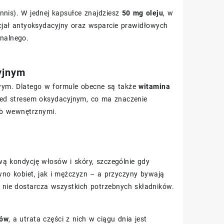
nnis). W jednej kapsułce znajdziesz
50 mg oleju
, w
ncjał antyoksydacyjny oraz wsparcie prawidłowych
nalnego.
yjnym
owym. Dlatego w formule obecne są także
witamina
rzed stresem oksydacyjnym, co ma znaczenie
ub wewnętrznymi.
ą kondycję włosów i skóry, szczególnie gdy
no kobiet, jak i mężczyzn – a przyczyny bywają
a nie dostarcza wszystkich potrzebnych składników.
sów
, a utrata części z nich w ciągu dnia jest