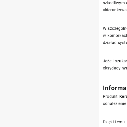
szkodliwym 
ukierunkowa
W szczególn
w komórkach
działać syst
Jeżeli szuka
oksydacyjn
Informac
Produkt
Ker
odnalezienie
Dzięki temu