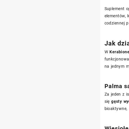
Suplement o
elementów, 
codziennej p
Jak dzi
W
Kerabione
funkcjonowa
na jednym me
Palma s
Za jeden z 
się
gęsty wy
bioaktywne,
Wiesiołe