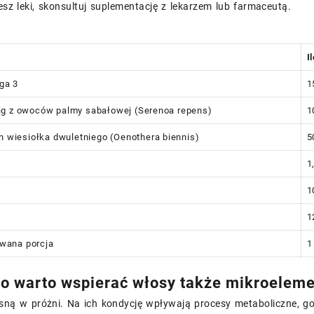
esz leki, skonsultuj suplementację z lekarzem lub farmaceutą.
I
ga 3
1
ąg z owoców palmy sabałowej (Serenoa repens)
1
on wiesiołka dwuletniego (Oenothera biennis)
5
1
1
1
ana porcja
1
o warto wspierać włosy także mikroelem
osną w próżni. Na ich kondycję wpływają procesy metaboliczne, 