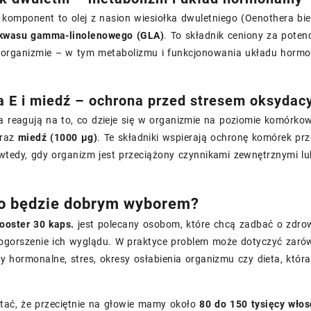
komponent to olej z nasion wiesiołka dwuletniego (Oenothera bie
 kwasu gamma-linolenowego (GLA)
. To składnik ceniony za pote
organizmie – w tym metabolizmu i funkcjonowania układu hormo
 E i miedź – ochrona przed stresem oksydac
ra reagują na to, co dzieje się w organizmie na poziomie komórk
raz
miedź (1000 µg)
. Te składniki wspierają ochronę komórek p
 wtedy, gdy organizm jest przeciążony czynnikami zewnętrznymi l
o będzie dobrym wyborem?
ooster 30 kaps.
jest polecany osobom, które chcą zadbać o zdrow
ogorszenie ich wyglądu. W praktyce problem może dotyczyć zarów
y hormonalne, stres, okresy osłabienia organizmu czy dieta, któr
tać, że przeciętnie na głowie mamy około
80 do 150 tysięcy wło