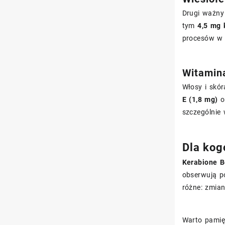
Drugi ważny 
tym
4,5 mg
procesów w 
Witamina
Włosy i skó
E (1,8 mg)
o
szczególnie
Dla kog
Kerabione B
obserwują p
różne: zmian
Warto pamię