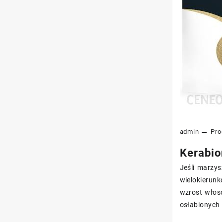
admin
Pro
Kerabio
Jeśli marzys
wielokierun
wzrost włos
osłabionych