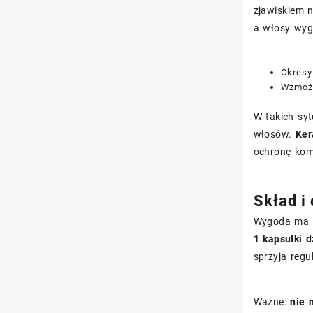
zjawiskiem 
a włosy wygl
Okresy
Wzmożo
W takich sy
włosów.
Ker
ochronę kom
Skład i
Wygoda ma z
1 kapsułki 
sprzyja regu
Ważne:
nie 