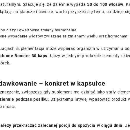
naturalnym. Szacuje się, że dziennie wypada
50 do 100 włosów
. K
ądają na słabsze i cieńsze, warto przyjrzeć się temu, co dzieje si
 po ciąży i gwałtowne zmiany hormonalne
ne wypadanie włosów związane ze zmianami wieku oraz hormonami
tuacjach suplementacja może wspierać organizm w utrzymaniu od
abione Booster 30 kaps.
łączy w jednym produkcie elementy ukie
órek.
 dawkowanie – konkret w kapsułce
naczenie, zwłaszcza gdy suplement ma działać jako stały elemen
dziennie podczas posiłku
. Dzięki temu łatwiej wpasować produkt w
larności.
należy przekraczać zalecanej porcji do spożycia w ciągu dnia
. J