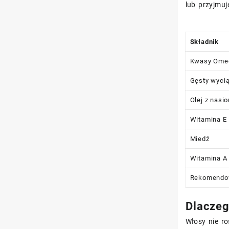
lub przyjmuj
Składnik
Kwasy Ome
Gęsty wyci
Olej z nasi
Witamina E
Miedź
Witamina A
Rekomendow
Dlaczeg
Włosy nie r