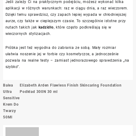
Jeśli zależy Ci na praktycznym podejściu, możesz wykonać kilka
aplikacji w różnych warunkach: raz w ciągu dnia, a raz wieczorem.
Dzięki temu sprawdzisz, czy zapach lepiej wypada w chłodniejszej
aurze, czy także w cieplejszym czasie. To szczególnie istotne przy
nutach takich jak
kadzidło
, które często podkreślają się w
wieczornych stylizacjach.
Próbka jest też wygodna do zabrania ze sobą. Mały rozmiar
ułatwia noszenie jej w torbie czy kosmetyczce, a jednocześnie
pozwala na realne testy – zamiast jednorazowego sprawdzenia „na
szybko”.
Nawigacja
Balea
Elizabeth Arden Flawless Finish Skincaring Foundation
wpisu
Ultra
Podkład 300N 30 ml
Sensitive
Krem Do
Twarzy
50Ml