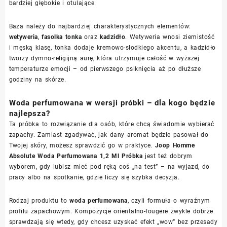
bardziej głębokie i otulające.
Baza należy do najbardziej charakterystycznych elementów:
wetyweria
,
fasolka tonka
oraz
kadzidło
. Wetyweria wnosi ziemistość
i męską klasę, tonka dodaje kremowo-słodkiego akcentu, a kadzidło
tworzy dymno-religijną aurę, która utrzymuje całość w wyższej
temperaturze emocji – od pierwszego psiknięcia aż po dłuższe
godziny na skórze.
Woda perfumowana w wersji próbki – dla kogo będzie
najlepsza?
Ta próbka to rozwiązanie dla osób, które chcą świadomie wybierać
zapachy. Zamiast zgadywać, jak dany aromat będzie pasował do
Twojej skóry, możesz sprawdzić go w praktyce.
Joop Homme
Absolute Woda Perfumowana 1,2 Ml Próbka
jest też dobrym
wyborem, gdy lubisz mieć pod ręką coś „na test” – na wyjazd, do
pracy albo na spotkanie, gdzie liczy się szybka decyzja.
Rodzaj produktu to
woda perfumowana
, czyli formuła o wyraźnym
profilu zapachowym. Kompozycje orientalno-fougere zwykle dobrze
sprawdzają się wtedy, gdy chcesz uzyskać efekt „wow” bez przesady