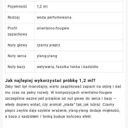
Pojemność
1,2 ml
Rodzaj
woda perfumowana
Profil
orientalno-fougere
zapachowy
Nuty głowy
czarny pieprz
Nuty serca
ylang-ylang
Nuty bazy
wetyweria, fasolka tonka i kadzidło
Jak najlepiej wykorzystać próbkę 1,2 ml?
Żeby test był miarodajny, warto zaaplikować zapach na skórę i dać
mu czas na pełny rozwój. W kompozycjach orientalno-fougere
szczególnie ważne jest przejście od nut głowy do serca i bazy –
wtedy dopiero widać, czy aromat „siada” tak, jak lubisz. Czarny
pieprz zwykle daje szybkie wrażenie, ylang-ylang dodaje miękkości,
a baza z kadzidłem i tonką buduje końcowy efekt.