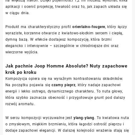
na większą flakon. Dzięki pojemności 1,2 ml możesz wykonać kilka
aplikacji i ocenić projekcję, trwałość oraz to, jak zapach układa się
w ciągu dnia.
Produkt ma charakterystyczny profil
orientalno-fougere
, który łączy
wyraziste, korzenne otwarcie z kwiatowo-słodkim sercem i ciepłą,
dymną bazą. W efekcie dostajesz kompozycję, która brzmi
elegancko i intensywnie – szczególnie w chłodniejsze dni oraz
wieczorne wyjścia.
Jak pachnie Joop Homme Absolute? Nuty zapachowe
krok po kroku
Kompozycja opiera się na wyraźnym kontrastowaniu składników.
Na początku pojawia się
czarny pieprz
, który nadaje zapachowi
energii i lekko ostrego, dynamicznego charakteru. To nuta głowy,
która szybko zaznacza obecność i przygotowuje grunt pod dalszy
rozwój aromatu.
W sercu kompozycji wyczuwalne jest
ylang-ylang
. To kwiatowa nuta
o zmysłowym, miękkim brzmieniu, która łagodzi ostrość pieprzu i
dodaje zapachowi elegancji. W dalszej kolejności wrażenia stają się