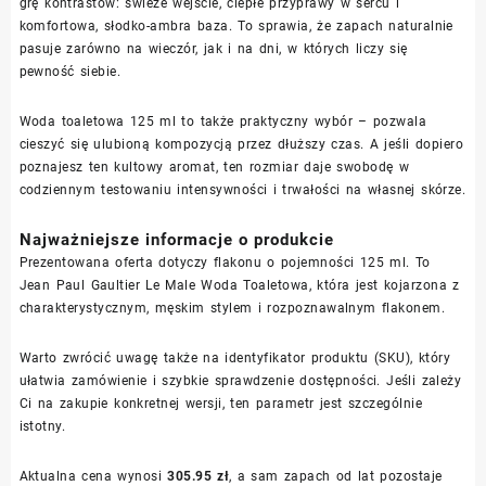
grę kontrastów: świeże wejście, ciepłe przyprawy w sercu i
komfortowa, słodko-ambra baza. To sprawia, że zapach naturalnie
pasuje zarówno na wieczór, jak i na dni, w których liczy się
pewność siebie.
Woda toaletowa 125 ml to także praktyczny wybór – pozwala
cieszyć się ulubioną kompozycją przez dłuższy czas. A jeśli dopiero
poznajesz ten kultowy aromat, ten rozmiar daje swobodę w
codziennym testowaniu intensywności i trwałości na własnej skórze.
Najważniejsze informacje o produkcie
Prezentowana oferta dotyczy flakonu o pojemności 125 ml. To
Jean Paul Gaultier Le Male Woda Toaletowa, która jest kojarzona z
charakterystycznym, męskim stylem i rozpoznawalnym flakonem.
Warto zwrócić uwagę także na identyfikator produktu (SKU), który
ułatwia zamówienie i szybkie sprawdzenie dostępności. Jeśli zależy
Ci na zakupie konkretnej wersji, ten parametr jest szczególnie
istotny.
Aktualna cena wynosi
305.95 zł
, a sam zapach od lat pozostaje