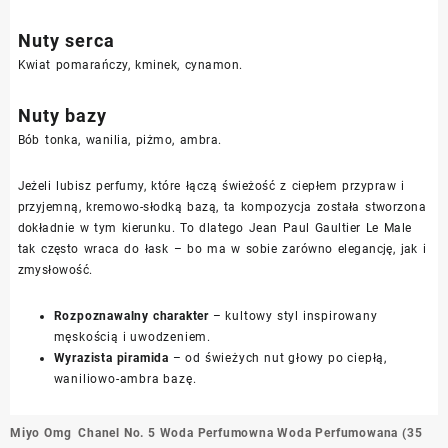
Nuty serca
Kwiat pomarańczy, kminek, cynamon.
Nuty bazy
Bób tonka, wanilia, piżmo, ambra.
Jeżeli lubisz perfumy, które łączą świeżość z ciepłem przypraw i
przyjemną, kremowo-słodką bazą, ta kompozycja została stworzona
dokładnie w tym kierunku. To dlatego Jean Paul Gaultier Le Male
tak często wraca do łask – bo ma w sobie zarówno elegancję, jak i
zmysłowość.
Rozpoznawalny charakter
– kultowy styl inspirowany
męskością i uwodzeniem.
Wyrazista piramida
– od świeżych nut głowy po ciepłą,
waniliowo-ambra bazę.
Nawigacja
Miyo Omg
Chanel No. 5 Woda Perfumowna Woda Perfumowana (35