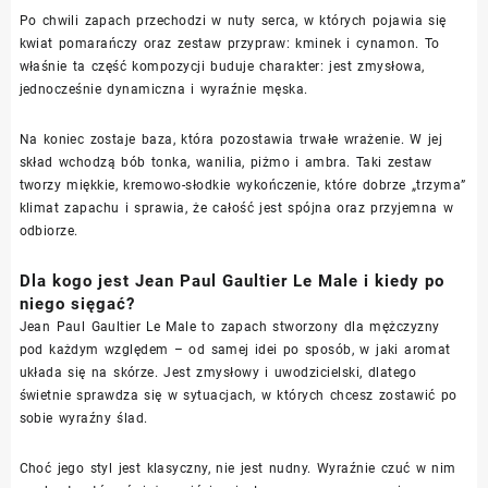
Po chwili zapach przechodzi w nuty serca, w których pojawia się
kwiat pomarańczy oraz zestaw przypraw: kminek i cynamon. To
właśnie ta część kompozycji buduje charakter: jest zmysłowa,
jednocześnie dynamiczna i wyraźnie męska.
Na koniec zostaje baza, która pozostawia trwałe wrażenie. W jej
skład wchodzą bób tonka, wanilia, piżmo i ambra. Taki zestaw
tworzy miękkie, kremowo-słodkie wykończenie, które dobrze „trzyma”
klimat zapachu i sprawia, że całość jest spójna oraz przyjemna w
odbiorze.
Dla kogo jest Jean Paul Gaultier Le Male i kiedy po
niego sięgać?
Jean Paul Gaultier Le Male to zapach stworzony dla mężczyzny
pod każdym względem – od samej idei po sposób, w jaki aromat
układa się na skórze. Jest zmysłowy i uwodzicielski, dlatego
świetnie sprawdza się w sytuacjach, w których chcesz zostawić po
sobie wyraźny ślad.
Choć jego styl jest klasyczny, nie jest nudny. Wyraźnie czuć w nim