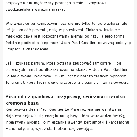
propozycja dla mężczyzny pewnego siebie – zmysłowa,
uwodzicielska i wyraźnie męska.
W przypadku tej kompozycji liczy się nie tylko to, co wąchasz, ale
też jak całość prezentuje się w przestrzeni. Flakon w kształcie
męskiego ciała jest rozpoznawalny niemal od razu, a jego forma
świetnie podkreśla ideę marki Jean Paul Gaultier: odważną estetykę
i zapach z charakterem.
Jeśli szukasz perfum, które potrafią zbudować atmosferę – od
pierwszych minut po dłuższy czas na skórze – Jean Paul Gaultier
Le Male Woda Toaletowa 125 ml będzie bardzo trafnym wyborem.
To aromat, który łączy ciepło przypraw z elegancją i zmysłowością.
Piramida zapachowa: przyprawy, świeżość i słodko-
kremowa baza
Kompozycja Jean Paul Gaultier Le Male rozwija się warstwami.
Najpierw pojawia się energia nut głowy, która wprowadza świeży,
intensywny akcent. To mieszanka awendy, bergamotki i kardamonu
– aromatyczna, wyrazista i lekko rozgrzewająca.