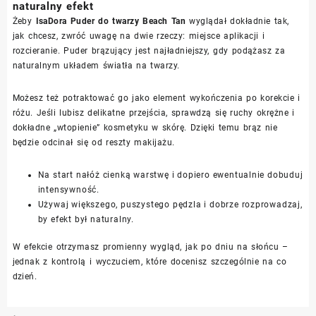
naturalny efekt
Żeby
IsaDora Puder do twarzy Beach Tan
wyglądał dokładnie tak,
jak chcesz, zwróć uwagę na dwie rzeczy: miejsce aplikacji i
rozcieranie. Puder brązujący jest najładniejszy, gdy podążasz za
naturalnym układem światła na twarzy.
Możesz też potraktować go jako element wykończenia po korekcie i
różu. Jeśli lubisz delikatne przejścia, sprawdzą się ruchy okrężne i
dokładne „wtopienie” kosmetyku w skórę. Dzięki temu brąz nie
będzie odcinał się od reszty makijażu.
Na start nałóż cienką warstwę i dopiero ewentualnie dobuduj
intensywność.
Używaj większego, puszystego pędzla i dobrze rozprowadzaj,
by efekt był naturalny.
W efekcie otrzymasz promienny wygląd, jak po dniu na słońcu –
jednak z kontrolą i wyczuciem, które docenisz szczególnie na co
dzień.