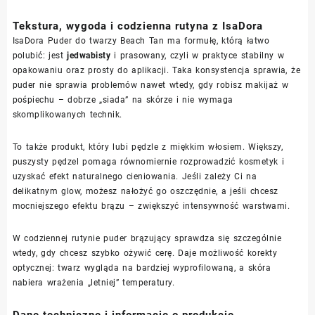
Tekstura, wygoda i codzienna rutyna z IsaDora
IsaDora Puder do twarzy Beach Tan ma formułę, którą łatwo
polubić: jest
jedwabisty
i prasowany, czyli w praktyce stabilny w
opakowaniu oraz prosty do aplikacji. Taka konsystencja sprawia, że
puder nie sprawia problemów nawet wtedy, gdy robisz makijaż w
pośpiechu – dobrze „siada” na skórze i nie wymaga
skomplikowanych technik.
To także produkt, który lubi pędzle z miękkim włosiem. Większy,
puszysty pędzel pomaga równomiernie rozprowadzić kosmetyk i
uzyskać efekt naturalnego cieniowania. Jeśli zależy Ci na
delikatnym glow, możesz nałożyć go oszczędnie, a jeśli chcesz
mocniejszego efektu brązu – zwiększyć intensywność warstwami.
W codziennej rutynie puder brązujący sprawdza się szczególnie
wtedy, gdy chcesz szybko ożywić cerę. Daje możliwość korekty
optycznej: twarz wygląda na bardziej wyprofilowaną, a skóra
nabiera wrażenia „letniej” temperatury.
Dane techniczne i informacje o produkcie