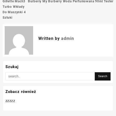
Nawigacja
Gillette Mach3
Burberry My Burberry Woda Perfumowana 90ml Tester
wpisu
Turbo Wkłady
Do Maszynki 4
Sztuki
Written by
admin
Szukaj
Zobacz również
zzzzz