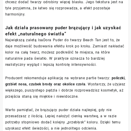
chcesz dodać twarzy odrobiny więcej blasku. Jego tekstura jest na
tyle przyjemna, że łatwo się rozprowadza, a efekt pozostaje
harmonijny.
Jak działa prasowany puder brązujący i jak uzyskać
efekt „naturalnego światła”
Największą zaletą IsaDora Puder do twarzy Beach Tan jest to, że
daje możliwość budowania efektu krok po kroku. Zamiast nakładać
kolor na całą twarz, możesz podkreślić te miejsca, na które
naturalnie pada światło. W praktyce oznacza to bardziej
realistyczny wygląd i lepszą kontrolę intensywności.
Producent rekomenduje aplikację na wybrane partie twarzy:
policzki,
grzbiet nosa, czubek brody oraz okolice czoła
. Wystarczy, że użyjesz
większego, puszystego pędzla i dobrze rozprowadzisz kosmetyk, aż
przejścia staną się miękkie i niewidoczne.
Warto pamiętać, że brązujący puder działa najlepiej, gdy nie
przesadzasz z ilością. Lepiej nałożyć cienką warstwę, a w razie
potrzeby stopniowo dodać kolejny „przebłysk” koloru. Dzięki temu
uzyskasz efekt świeżości, a nie jednolitego odcienia.