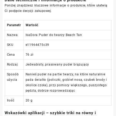
Poniżej znajdziesz kluczowe informacje o produkcie, które ułatwią
Ci podjęcie decyzji zakupowej.
Parametr
Wartość
Nazwa
IsaDora Puder do twarzy Beach Tan
SKU
e11964475c39
Cena
76 zł
Rodzaj
Jedwabisty, prasowany puder brązujący
Sposób
Nanieś puder na partie twarzy, na które naturalnie
użycia
pada światło (policzki, grzbiet nosa, czubek brody i
okolice czoła), przy pomocy większego, puszystego
pędzla, dobrze rozprowadzając
Ilość
20 g
Wskazówki aplikacji – szybkie triki na równy i