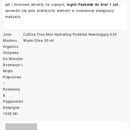
jak i kolorowe akcenty na rzęsach,
Inglot Pędzelek do brwi 1 szt.
sprawdzi się jako praktyczny element w codziennej pielęgnacji
makijażu.
Nawigacja
John
Catrice True Skin Hydrating Podkład Nawilżający 039
wpisu
Masters
Warm Olive 30 ml
Organics
Odżywka
Do Włosów
Rozmaryn I
Mięta
Pieprzowa
–
Rosemary
&
Peppermint
Detangler
1035 Ml