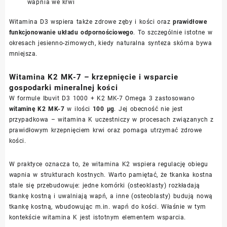
wapnia we krwi
Witamina D3 wspiera także zdrowe zęby i kości oraz
prawidłowe
funkcjonowanie układu odpornościowego
. To szczególnie istotne w
okresach jesienno-zimowych, kiedy naturalna synteza skórna bywa
mniejsza.
Witamina K2 MK-7 – krzepnięcie i wsparcie
gospodarki mineralnej kości
W formule Ibuvit D3 1000 + K2 MK-7 Omega 3 zastosowano
witaminę K2 MK-7
w ilości
100 µg
. Jej obecność nie jest
przypadkowa – witamina K uczestniczy w procesach związanych z
prawidłowym krzepnięciem krwi oraz pomaga utrzymać zdrowe
kości.
W praktyce oznacza to, że witamina K2 wspiera regulację obiegu
wapnia w strukturach kostnych. Warto pamiętać, że tkanka kostna
stale się przebudowuje: jedne komórki (osteoklasty) rozkładają
tkankę kostną i uwalniają wapń, a inne (osteoblasty) budują nową
tkankę kostną, wbudowując m.in. wapń do kości. Właśnie w tym
kontekście witamina K jest istotnym elementem wsparcia.