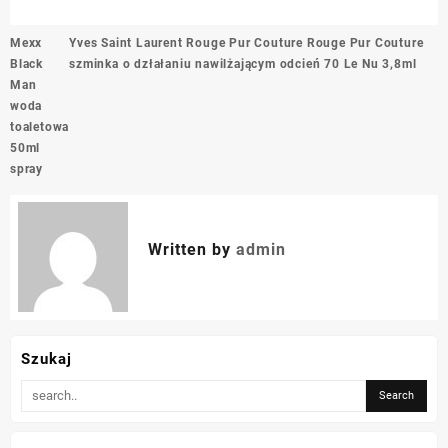
Nawigacja
Mexx
Yves Saint Laurent Rouge Pur Couture Rouge Pur Couture
wpisu
Black
szminka o dzłałaniu nawilżającym odcień 70 Le Nu 3,8ml
Man
woda
toaletowa
50ml
spray
Written by
admin
Szukaj