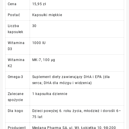
Cena
15,95 zł
Postać
Kapsułki miękkie
Liczba
30
kapsułek
Witamina
1000 IU
D3
Witamina
MK-7, 100 µg
K2
Omega-3
Suplement diety zawierający DHA i EPA (dla
serca; DHA dla mózgu i widzenia)
Zalecane
1 kapsułka dziennie
spożycie
Dla kogo
Dzieci powyżej 6. roku życia, młodzież i dorośli 6–
75 lat
Producent
Medana Pharma SA, ul. Wł. Łokietka 10, 98-200