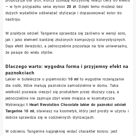
propozycja dla tych, którzy szukają korzystnej relacji ceny do efektu
— w tym przypadku cena wynosi
20 zł
. Dzięki temu możesz bez
dużych wydatków odświeżać stylizacje i dopasowywać kolor do
nastroju.
W praktyce odcień Tangerine sprawdza się zarówno w wersji solo,
jak i jako element bardziej złożonych kompozycji kolorystycznych.
Daje efekt świeżości, a jednocześnie pozostaje na tyle uniwersalny,
że pasuje do wielu stylów.
Dlaczego warto: wygodna forma i przyjemny efekt na
paznokciach
Lakier w buteleczce o pojemności
10 ml
to wygodne rozwiązanie
dla osób, które malują paznokcie samodzielnie w domu. Taka
wielkość pozwala cieszyć się produktem przez dłuższy czas, a
jednocześnie nie zajmuje zbyt wiele miejsca w kosmetyczce.
Wybierając
I Heart Revolution Chocolate lakier do paznokci odcień
Tangerine 10 ml
, stawiasz na kosmetyk, który jest prosty w użyciu i
dobrze sprawdza się w codziennych stylizacjach.
W odcieniu Tangerine najpiękniej widać charakter koloru: jest