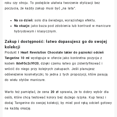
roku czy stroju. To podejście ułatwia tworzenie stylizacji bez
poczucia, że każdy zakup musi być „na lata”.
Na co dzień:
solo dla świeżego, wyrazistego efektu.
Na okazje:
jako baza pod zdobienia lub kontrast w manicure
hybrydowym i klasycznym.
Zakup i dostępność: łatwo dopasujesz go do swojej
kolekcji
Produkt
I Heart Revolution Chocolate lakier do paznokci odcień
Tangerine 10 ml
występuje w ofercie jako konkretna pozycja z
kodem
8de95c2c9920
, dzięki czemu łatwo go zidentyfikować i
wrócić do niego przy kolejnych zakupach. Jeśli planujesz
odświeżenie kosmetyczki, to jedna z tych propozycji, które pasują
do wielu stylów manicure.
Warto też pamiętać, że cena
20 zł
sprawia, że to dobry wybór dla
osób, które chcą testować kolory bez dużego ryzyka. Kup teraz i
dodaj Tangerine do swojej kolekcji, by mieć pod ręką odcień gotowy
na każdą okazję.