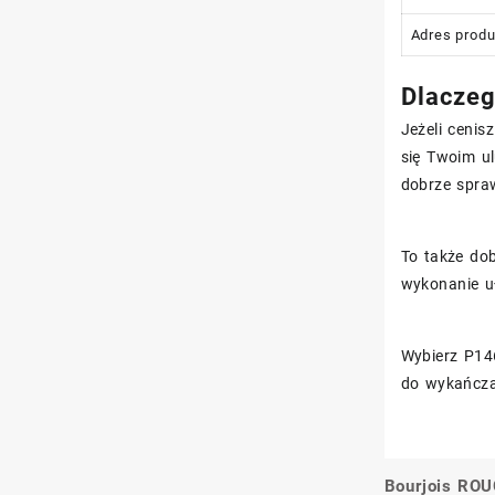
Adres prod
Dlaczeg
Jeżeli cenis
się Twoim u
dobrze spraw
To także dob
wykonanie uł
Wybierz P146
do wykańczan
Bourjois RO
Nawigacj