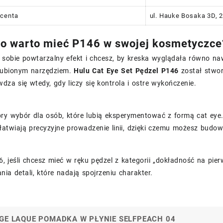
ucenta
ul. Hauke Bosaka 3D, 2
o warto mieć P146 w swojej kosmetyczce
z sobie powtarzalny efekt i chcesz, by kreska wyglądała równo n
lubionym narzędziem.
Hulu Cat Eye Set Pędzel P146
został stwor
dza się wtedy, gdy liczy się kontrola i ostre wykończenie.
ry wybór dla osób, które lubią eksperymentować z formą cat eye
atwiają precyzyjne prowadzenie linii, dzięki czemu możesz budow
, jeśli chcesz mieć w ręku pędzel z kategorii „dokładność na pie
ia detali, które nadają spojrzeniu charakter.
UGE LAQUE POMADKA W PŁYNIE SELFPEACH 04
a