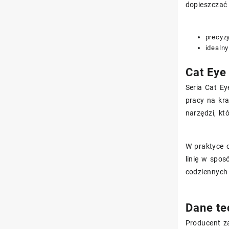
dopieszczać 
precyzy
idealn
Cat Eye 
Seria Cat Ey
pracy na kr
narzędzi, k
W praktyce 
linię w spos
codziennych 
Dane te
Producent z