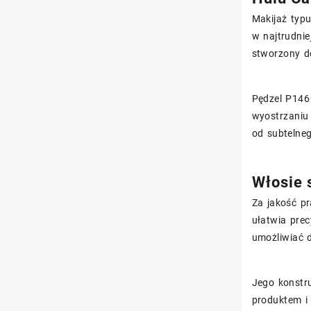
Makijaż typu
w najtrudnie
stworzony do
Pędzel P146 
wyostrzaniu
od subtelneg
Włosie 
Za jakość p
ułatwia prec
umożliwiać 
Jego konstr
produktem i 