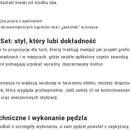
kształt kreski od środka oka.
jna praca z eyelinerem
y do wewnętrznych kącików oka i „jaskółek” w kresce
Set: styl, który lubi dokładność
e to propozycja dla tych, którzy traktują makijaż jak projekt grafic
awędziach i w miejscach, gdzie zwykłe aplikatory często zawodzą
tóre pomagają uzyskać wyraźny, dopracowany kontur.
oznacza to większą swobodę w tworzeniu efektu: możesz stopnio
ób, który wygląda profesjonalnie. Jeśli zależy Ci na kontrolowa
oraz wieczorowych stylizacji.
chniczne i wykonanie pędzla
adbał o szczegóły wykonania, a sam pędzel powstał z najwyższą s