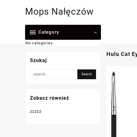
Skip
Mops Nałęczów
to
content
Category
No categories
Hulu Cat E
Szukaj
Zobacz również
zzzzz