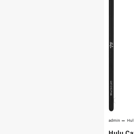
admin
Hul
Hulu Ca