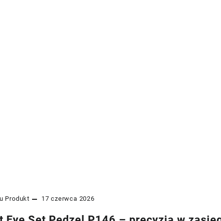
u
Produkt
17 czerwca 2026
t Eye Set Pędzel P146 – precyzja w zasięg