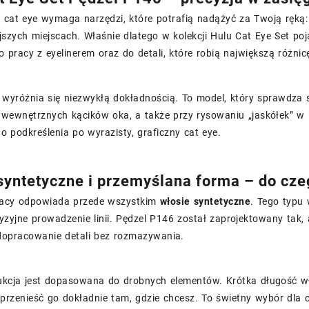
 cat eye wymaga narzędzi, które potrafią nadążyć za Twoją ręką: c
jszych miejscach. Właśnie dlatego w kolekcji Hulu Cat Eye Set po
 pracy z eyelinerem oraz do detali, które robią największą różnic
wyróżnia się niezwykłą dokładnością. To model, który sprawdza się
 wewnętrznych kącików oka, a także przy rysowaniu „jaskółek” w 
o podkreślenia po wyrazisty, graficzny cat eye.
syntetyczne i przemyślana forma – do cze
racy odpowiada przede wszystkim
włosie syntetyczne
. Tego typu 
yzyjne prowadzenie linii. Pędzel P146 został zaprojektowany tak
dopracowanie detali bez rozmazywania.
ukcja jest dopasowana do drobnych elementów. Krótka długość wło
przenieść go dokładnie tam, gdzie chcesz. To świetny wybór dla o