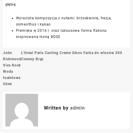
głębię.
Wyrazista kompozycja z nutami: brzoskwinia, frezja,
osmanthus i kakao
Premiera w 2016 r. oraz luksusowa forma flakonu
inspirowana ikoną BOSS
Nawigacja
John
L’Oreal Paris Casting Creme Gloss Farba do włosów 300
wpisu
Richmond
Ciemny Brąz
Viva Rock
Woda
toaletowa
50ml
Written by
admin