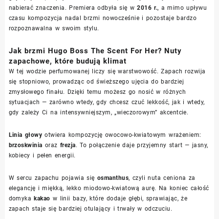
nabierać znaczenia. Premiera odbyła się w
2016 r.
, a mimo upływu
czasu kompozycja nadal brzmi nowocześnie i pozostaje bardzo
rozpoznawalna w swoim stylu.
Jak brzmi Hugo Boss The Scent For Her? Nuty
zapachowe, które budują klimat
W tej wodzie perfumowanej liczy się warstwowość. Zapach rozwija
się stopniowo, prowadząc od świeższego ujęcia do bardziej
zmysłowego finału. Dzięki temu możesz go nosić w różnych
sytuacjach — zarówno wtedy, gdy chcesz czuć lekkość, jak i wtedy,
gdy zależy Ci na intensywniejszym, „wieczorowym” akcentcie.
Linia głowy
otwiera kompozycję owocowo-kwiatowym wrażeniem:
brzoskwinia
oraz
frezja
. To połączenie daje przyjemny start — jasny,
kobiecy i pełen energii.
W sercu zapachu pojawia się
osmanthus
, czyli nuta ceniona za
elegancję i miękką, lekko miodowo-kwiatową aurę. Na koniec całość
domyka
kakao
w linii bazy, które dodaje głębi, sprawiając, że
zapach staje się bardziej otulający i trwały w odczuciu.