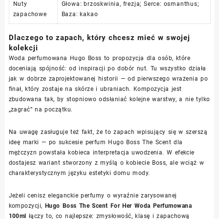
Nuty
Głowa: brzoskwinia, frezja; Serce: osmanthus;
zapachowe
Baza: kakao
Dlaczego to zapach, który chcesz mieć w swojej
kolekcji
Woda perfumowana Hugo Boss to propozycja dla osób, które
doceniają spójność: od inspiracji po dobór nut. Tu wszystko działa
jak w dobrze zaprojektowanej historii — od pierwszego wrażenia po
finał, który zostaje na skórze i ubraniach. Kompozycja jest
zbudowana tak, by stopniowo odsłaniać kolejne warstwy, a nie tylko
„zagrać” na początku.
Na uwagę zasługuje też fakt, że to zapach wpisujący się w szerszą
ideę marki — po sukcesie perfum Hugo Boss The Scent dla
mężczyzn powstała kobieca interpretacja uwodzenia. W efekcie
dostajesz wariant stworzony z myślą o kobiecie Boss, ale wciąż w
charakterystycznym języku estetyki domu mody.
Jeżeli cenisz eleganckie perfumy o wyraźnie zarysowanej
kompozycji,
Hugo Boss The Scent For Her Woda Perfumowana
100ml
łączy to, co najlepsze: zmysłowość, klasę i zapachową