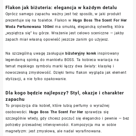
Flakon jak biżuteria: elegancja w każdym detalu
Oprócz samego zapachu ważny jest też sposób, w jaki produkt
prezentuje się na toaletce. Flakon w
Hugo Boss The Scent For Her
Woda Perfumowana 100ml
ma smukłą, elegancką sylwetkę, która
„wypiętrza się” ku górze. Wrażenie jest celowo sceniczne — jakby
zapach miał własną opowieść jeszcze zanim go użyjesz.
Na szczególną uwagę zasługuje
biżuteryjny korek
inspirowany
legendarną spinką do mankietu BOSS. Ta kobieca wariacja na
temat męskiego symbolu marki łączy dwa światy: klasykę i
nowoczesną zmysłowość. Dzięki temu flakon wygląda jak element
stylizacji, a nie tylko opakowanie.
Dla kogo będzie najlepszy? Styl, okazje i charakter
zapachu
To propozycja dla kobiet, które lubią perfumy o wyraźnej
osobowości.
Hugo Boss The Scent For Her
sprawdza się
szczególnie wtedy, gdy chcesz poczuć się elegancko i pewnie — bez
potrzeby przesadnej intensywności. Kompozycja ma w sobie
magnetyzm: jest zmysłowa, ale nadal wyrafinowana.