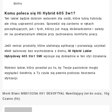
domu
Komu poleca się Hi Hybrid 605 3w1?
Ten lakier będzie dobrym wyborem dla osób, które lubią hybrydy,
ale chcą usprawnić proces. Sprawdzi się zarówno w rękach
początkujących, jak i tych, którzy już mają doświadczenie i zależy
im na powtarzalnym efekcie przy zachowaniu komfortu pracy.
Jeśli cenisz produkty, które ułatwiają aplikację i pozwalają uzyskać
efekt salonowy bez wychodzenia z domu,
Hi Hybrid Lakier
Hybrydowy 605 3In1 5Ml
wpisuje się dokładnie w ten styl działania.
Wybierz lakier, który powstał po to, by Twoje paznokcie mogły
wyglądać świetnie, a Ty czuła się pewnie podczas tworzenia
stylizacji.
Nawigacja
Mont Blanc MB0152OA 001
DEXOFTYAL Nawilżający żel do oczu, 10g
wpisu
Czarne (56)