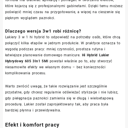
formuła ma ułatwiać aplikację i pomagać w tworzeniu efektów,
które kojarzą się z profesjonalnymi gabinetami. Dzięki temu możesz
poświęcić mniej czasu na przygotowanie, a więcej na cieszenie się
pięknym wyglądem paznokci.
Dlaczego wersja 3w1 robi różnicę?
Lakiery 3 w 1 hi hybrid to odpowiedź na potrzeby osób, które chcą
połączyć kilka etapów w jednym produkcie. W praktyce oznacza to
wygodę podczas pracy: mniej czynności, prostsza rutyna i
łatwiejsze planowanie domowego manicure.
Hi Hybrid Lakier
Hybrydowy 605 3In1 5Ml
powstał właśnie po to, aby stworzyć
niesamowite efekty we własnym domu – bez konieczności
komplikowania procesu.
Warto zwrócić uwagę, że takie rozwiązanie jest szczególnie
przydatne, gdy chcesz regularnie odświeżać stylizacje i nie lubisz,
gdy pielęgnacja paznokci zamienia się w długą i wieloetapową
procedurę. Lakier został zaprojektowany tak, aby praca była
bardziej płynna i przewidywalna.
Efekt i komfort pracy