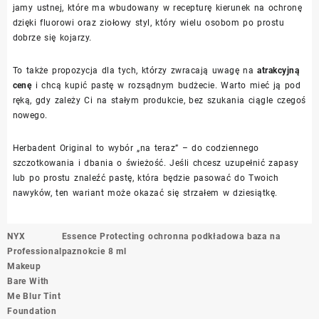
jamy ustnej, które ma wbudowany w recepturę kierunek na ochronę
dzięki fluorowi oraz ziołowy styl, który wielu osobom po prostu
dobrze się kojarzy.
To także propozycja dla tych, którzy zwracają uwagę na
atrakcyjną
cenę
i chcą kupić pastę w rozsądnym budżecie. Warto mieć ją pod
ręką, gdy zależy Ci na stałym produkcie, bez szukania ciągle czegoś
nowego.
Herbadent Original to wybór „na teraz” – do codziennego
szczotkowania i dbania o świeżość. Jeśli chcesz uzupełnić zapasy
lub po prostu znaleźć pastę, która będzie pasować do Twoich
nawyków, ten wariant może okazać się strzałem w dziesiątkę.
Nawigacja
NYX
Essence Protecting ochronna podkładowa baza na
wpisu
Professional
paznokcie 8 ml
Makeup
Bare With
Me Blur Tint
Foundation