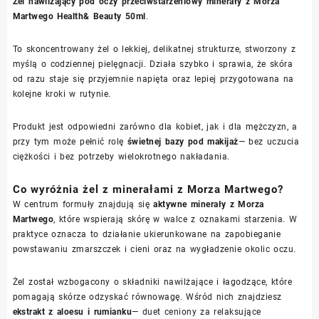
Żel nawilżający pod oczy przeciwstarzeniowy minerały z Morza
Martwego Health& Beauty 50ml
.
To skoncentrowany żel o lekkiej, delikatnej strukturze, stworzony z
myślą o codziennej pielęgnacji. Działa szybko i sprawia, że skóra
od razu staje się przyjemnie napięta oraz lepiej przygotowana na
kolejne kroki w rutynie.
Produkt jest odpowiedni zarówno dla kobiet, jak i dla mężczyzn, a
przy tym może pełnić rolę
świetnej bazy pod makijaż
— bez uczucia
ciężkości i bez potrzeby wielokrotnego nakładania.
Co wyróżnia żel z minerałami z Morza Martwego?
W centrum formuły znajdują się
aktywne minerały z Morza
Martwego
, które wspierają skórę w walce z oznakami starzenia. W
praktyce oznacza to działanie ukierunkowane na zapobieganie
powstawaniu zmarszczek i cieni oraz na wygładzenie okolic oczu.
Żel został wzbogacony o składniki nawilżające i łagodzące, które
pomagają skórze odzyskać równowagę. Wśród nich znajdziesz
ekstrakt z aloesu i rumianku
— duet ceniony za relaksujące