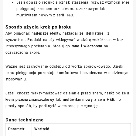
Jeśli dbasz o redukcję oznak starzenia, rozważ wzmocnienie
pielęgnacji kremem przeciwzmarszczkowym lub
multiwitaminowym z serii H&B.
Sposób użycia krok po kroku
Aby osiągnąć najlepsze efekty, nakładaj żel delikatnie i z
wyczuciem. Produkt należy wklepywać w skórę wokół oczu— bez
intensywnego pocierania. Stosuj go
rano i wieczorem
na
oczyszczoną skórę.
Ważne jest zachowanie odstępu od worka spojówkowego. Dzięki
temu pielęgnacja pozostaje komfortowa i bezpieczna w codziennym
stosowaniu.
Jeżeli chcesz maksymalizować działanie przed snem, nałóż po żelu
krem przeciwzmarszczkowy
lub
multiwitaminowy
z serii H&B. To
prosty sposób, by podkręcić wieczorną pielęgnację.
Dane techniczne
Parametr
Wartość