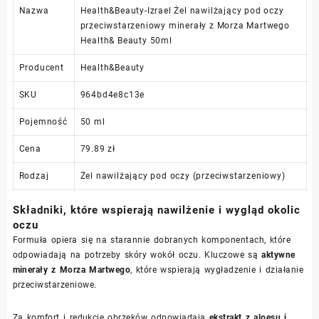
Nazwa
Health&Beauty-Izrael Żel nawilżający pod oczy
przeciwstarzeniowy minerały z Morza Martwego
Health& Beauty 50ml
Producent
Health&Beauty
SKU
964bd4e8c13e
Pojemność
50 ml
Cena
79.89 zł
Rodzaj
Żel nawilżający pod oczy (przeciwstarzeniowy)
Składniki, które wspierają nawilżenie i wygląd okolic
oczu
Formuła opiera się na starannie dobranych komponentach, które
odpowiadają na potrzeby skóry wokół oczu. Kluczowe są
aktywne
minerały z Morza Martwego
, które wspierają wygładzenie i działanie
przeciwstarzeniowe.
Za komfort i redukcję obrzęków odpowiadają
ekstrakt z aloesu i