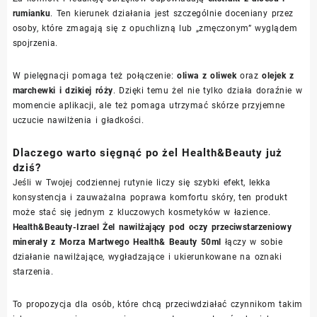
rumianku
. Ten kierunek działania jest szczególnie doceniany przez
osoby, które zmagają się z opuchlizną lub „zmęczonym” wyglądem
spojrzenia.
W pielęgnacji pomaga też połączenie:
oliwa z oliwek
oraz
olejek z
marchewki i dzikiej róży
. Dzięki temu żel nie tylko działa doraźnie w
momencie aplikacji, ale też pomaga utrzymać skórze przyjemne
uczucie nawilżenia i gładkości.
Dlaczego warto sięgnąć po żel Health&Beauty już
dziś?
Jeśli w Twojej codziennej rutynie liczy się szybki efekt, lekka
konsystencja i zauważalna poprawa komfortu skóry, ten produkt
może stać się jednym z kluczowych kosmetyków w łazience.
Health&Beauty-Izrael Żel nawilżający pod oczy przeciwstarzeniowy
minerały z Morza Martwego Health& Beauty 50ml
łączy w sobie
działanie nawilżające, wygładzające i ukierunkowane na oznaki
starzenia.
To propozycja dla osób, które chcą przeciwdziałać czynnikom takim