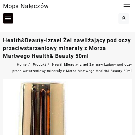
Skip
Mops Nałęczów
to
content
Health&Beauty-Izrael Żel nawilżający pod oczy
przeciwstarzeniowy minerały z Morza
Martwego Health& Beauty 50ml
Home
Produkt
Health&Beauty-Izrael Żel nawilżający pod oczy
przeciwstarzeniowy minerały z Morza Martwego Health& Beauty 50ml