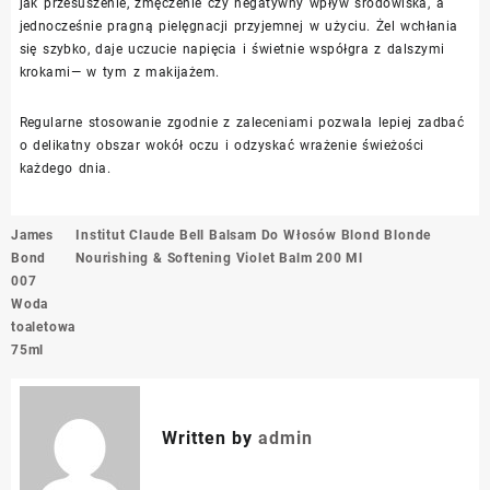
jak przesuszenie, zmęczenie czy negatywny wpływ środowiska, a
jednocześnie pragną pielęgnacji przyjemnej w użyciu. Żel wchłania
się szybko, daje uczucie napięcia i świetnie współgra z dalszymi
krokami— w tym z makijażem.
Regularne stosowanie zgodnie z zaleceniami pozwala lepiej zadbać
o delikatny obszar wokół oczu i odzyskać wrażenie świeżości
każdego dnia.
Nawigacja
James
Institut Claude Bell Balsam Do Włosów Blond Blonde
wpisu
Bond
Nourishing & Softening Violet Balm 200 Ml
007
Woda
toaletowa
75ml
Written by
admin