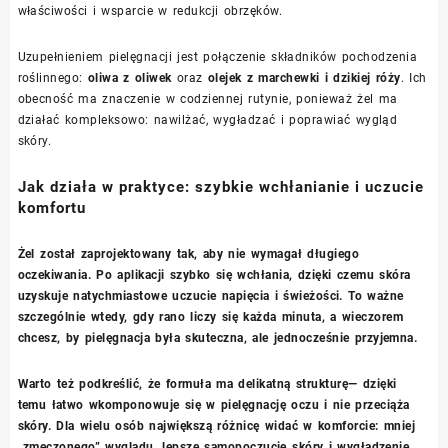
właściwości i wsparcie w redukcji obrzęków.
Uzupełnieniem pielęgnacji jest połączenie składników pochodzenia
roślinnego:
oliwa z oliwek
oraz
olejek z marchewki i dzikiej róży
. Ich
obecność ma znaczenie w codziennej rutynie, ponieważ żel ma
działać kompleksowo: nawilżać, wygładzać i poprawiać wygląd
skóry.
Jak działa w praktyce: szybkie wchłanianie i uczucie
komfortu
Żel został zaprojektowany tak, aby nie wymagał długiego
oczekiwania. Po aplikacji szybko się wchłania, dzięki czemu skóra
uzyskuje natychmiastowe uczucie napięcia i świeżości. To ważne
szczególnie wtedy, gdy rano liczy się każda minuta, a wieczorem
chcesz, by pielęgnacja była skuteczna, ale jednocześnie przyjemna.
Warto też podkreślić, że formuła ma delikatną strukturę— dzięki
temu łatwo wkomponowuje się w pielęgnację oczu i nie przeciąża
skóry. Dla wielu osób największą różnicę widać w komforcie: mniej
„zmęczonego” wyglądu, lepsze samopoczucie skóry i wygładzenie