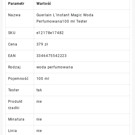
Parametr
Wartość
Nazwa
Guerlain L´Instant Magic Woda
Perfumowana100 ml Tester
SKU
e12178e17482
Cena
379 zł
EAN
3346475542223
Rodzaj
woda perfumowana
Pojemność
100 ml
Tester
tak
Produkt
nie
rzadki
Minatura
nie
Linia
nie