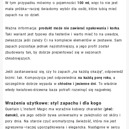
W tym przypadku mówimy o pojemności
100 ml
, więc to nie jest
mała próbka—raczej świadomy wybór dla osób, które lubią mieć
zapach na co dzień.
Ważna informacja:
produkt może nie zawierać opakowania i korka
.
Taki wariant jest typowy dla testerów i warto mieć to na uwadze,
zwłaszcza jeśli zależy Ci na komplecie elementów w zestawie. Sam
zapach pozostaje jednak najistotniejszy, a jego profil został
zbudowany tak, by dobrze prezentować się w sezonach
chłodniejszych.
Jeśli zastanawiasz się, czy to zapach „na każdą okazję”, odpowiedź
brzmi: tak. Kompozycja jest odpowiednia
na każdą porę roku
, a
szczególnie dobrze wypada w
chłodne i jesienne dni
. To właśnie
wtedy kwiatowo-drzewna baza potrafi rozwinąć się najpełniej.
Wrażenia użytkowe: styl zapachu i dla kogo
Guerlain L´Instant Magic ma wyraźnie kobiecy charakter (
płeć:
damski
), ale jego odbiór bywa uniwersalny w zależności od skóry i
pory dnia. Na starcie czuć aromatyczną świeżość, która nie jest
agresywna—raczej uporządkowana i elegancka. Następnie w sercu