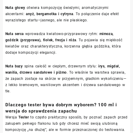
Nuta głowy
otwiera kompozycję świeżymi, aromatycznymi
akcentami:
anyż, bergamotka i cytryna
. To połączenie daje efekt
wyrazistego startu—jasnego, ale nie płaskiego.
Nuta serca
wprowadza kwiatowo-przyprawowy rytm:
mimoza,
goździk (przyprawa), fiołek, frezja i róża
. Tu pojawia się miękkość
kwiatów oraz charakterystyczna, korzenna głębia goździka, która
dodaje kompozycji elegancji.
Nuta bazy
spina całość w ciepłym, drzewnym stylu:
irys, migdał,
wanilia, drzewo sandałowe i piżmo
. To właśnie ta warstwa sprawia,
że zapach zostaje na skórze w przyjemnym, gładkim wykończeniu—
z lekko kremowym, waniliowym akcentem i drzewa sandałowego w
tle.
Dlaczego tester bywa dobrym wyborem? 100 ml i
wersja do sprawdzenia zapachu
Wersja
Tester
to często praktyczny sposób, by poznać zapach przed
zakupem pełnego flakonu lub gdy chcesz mieć swoją ulubioną
kompozycję „na dłużej”, ale w formie przeznaczonej do testowania.