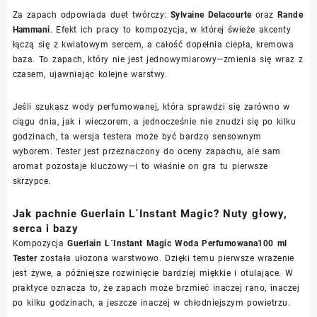
Za zapach odpowiada duet twórczy:
Sylvaine Delacourte
oraz
Rande
Hammani
. Efekt ich pracy to kompozycja, w której świeże akcenty
łączą się z kwiatowym sercem, a całość dopełnia ciepła, kremowa
baza. To zapach, który nie jest jednowymiarowy—zmienia się wraz z
czasem, ujawniając kolejne warstwy.
Jeśli szukasz wody perfumowanej, która sprawdzi się zarówno w
ciągu dnia, jak i wieczorem, a jednocześnie nie znudzi się po kilku
godzinach, ta wersja testera może być bardzo sensownym
wyborem. Tester jest przeznaczony do oceny zapachu, ale sam
aromat pozostaje kluczowy—i to właśnie on gra tu pierwsze
skrzypce.
Jak pachnie Guerlain L´Instant Magic? Nuty głowy,
serca i bazy
Kompozycja
Guerlain L´Instant Magic Woda Perfumowana100 ml
Tester
została ułożona warstwowo. Dzięki temu pierwsze wrażenie
jest żywe, a późniejsze rozwinięcie bardziej miękkie i otulające. W
praktyce oznacza to, że zapach może brzmieć inaczej rano, inaczej
po kilku godzinach, a jeszcze inaczej w chłodniejszym powietrzu.