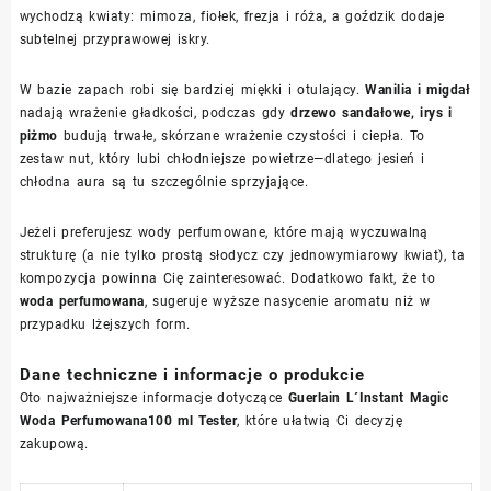
wychodzą kwiaty: mimoza, fiołek, frezja i róża, a goździk dodaje
subtelnej przyprawowej iskry.
W bazie zapach robi się bardziej miękki i otulający.
Wanilia i migdał
nadają wrażenie gładkości, podczas gdy
drzewo sandałowe, irys i
piżmo
budują trwałe, skórzane wrażenie czystości i ciepła. To
zestaw nut, który lubi chłodniejsze powietrze—dlatego jesień i
chłodna aura są tu szczególnie sprzyjające.
Jeżeli preferujesz wody perfumowane, które mają wyczuwalną
strukturę (a nie tylko prostą słodycz czy jednowymiarowy kwiat), ta
kompozycja powinna Cię zainteresować. Dodatkowo fakt, że to
woda perfumowana
, sugeruje wyższe nasycenie aromatu niż w
przypadku lżejszych form.
Dane techniczne i informacje o produkcie
Oto najważniejsze informacje dotyczące
Guerlain L´Instant Magic
Woda Perfumowana100 ml Tester
, które ułatwią Ci decyzję
zakupową.