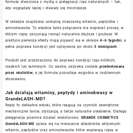
formuła stworzona z myślą o pielęgnacji rzęs naturalnych – tak,
aby wyglądały lepiej i stawały się mocniejsze.
W składzie znajdziesz unikalną mieszankę witamin, peptydów i
aminokwasów. To właśnie takie połączenie ma wspierać proces, w
którym rzęsy zaczynają rosnąć naturalnie dłuższe i grubsze. W
praktyce pierwsze efekty mają pojawić się w okresie
4–6 tygodni
, a
pełna poprawa kondycji jest opisywana po około
3 miesiącach
.
Produkt jest przeznaczony do poprawy kondycji rzęs krótkich,
rzadkich lub łamliwych. Co ważne, odżywka została
przetestowana
przez okulistów
, a jej formuła pozostaje wygodna w codziennym
stosowaniu.
Jak działają witaminy, peptydy i aminokwasy w
GrandeLASH-MD?
Rzęsy to delikatne włoski, które reagują na czynniki zewnętrzne:
mechaniczne tarcie, stylizację, a także naturalne osłabienie. Dlatego
pielęgnacja powinna działać wielotorowo.
GRANDE COSMETICS
GrandeLASH-MD
opiera się na mieszance składników aktywnych:
witamin, peptydów oraz aminokwasów, które wspierają rzęsy w