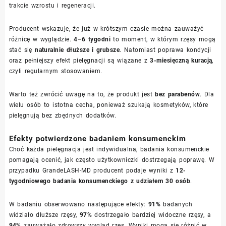
trakcie wzrostu i regeneracji.
Producent wskazuje, że już w krótszym czasie można zauważyć
różnicę w wyglądzie.
4–6 tygodni
to moment, w którym rzęsy mogą
stać się
naturalnie dłuższe i grubsze
. Natomiast poprawa kondycji
oraz pełniejszy efekt pielęgnacji są wiązane z
3-miesięczną kuracją
,
czyli regularnym stosowaniem.
Warto też zwrócić uwagę na to, że produkt jest
bez parabenów
. Dla
wielu osób to istotna cecha, ponieważ szukają kosmetyków, które
pielęgnują bez zbędnych dodatków.
Efekty potwierdzone badaniem konsumenckim
Choć każda pielęgnacja jest indywidualna, badania konsumenckie
pomagają ocenić, jak często użytkowniczki dostrzegają poprawę. W
przypadku GrandeLASH-MD producent podaje wyniki z
12-
tygodniowego badania konsumenckiego z udziałem 30 osób
.
W badaniu obserwowano następujące efekty:
91%
badanych
widziało dłuższe rzęsy,
97%
dostrzegało bardziej widoczne rzęsy, a
94%
zauważało zdrowszy wygląd rzęs. Wyniki mogą się różnić w