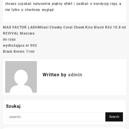
chcesz uzyskać naturalnie piękny efekt i zadbać o kondycję rzęs, a
nie tylko o chwilowy wygląd.
Nawigacja
MAX FACTOR LASH
Milani Cheeky Coral Cheek Kiss Blush Róż 10.8 ml
wpisu
REVIVAL Mascara
do rzęs
wydłużająca nr 002
Black Brown 11ml
Written by
admin
Szukaj