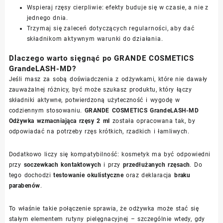
Wspieraj rzęsy cierpliwie: efekty buduje się w czasie, a nie z
jednego dnia.
Trzymaj się zaleceń dotyczących regularności, aby dać
składnikom aktywnym warunki do działania.
Dlaczego warto sięgnąć po GRANDE COSMETICS
GrandeLASH-MD?
Jeśli masz za sobą doświadczenia z odżywkami, które nie dawały
zauważalnej różnicy, być może szukasz produktu, który łączy
składniki aktywne, potwierdzoną użyteczność i wygodę w
codziennym stosowaniu.
GRANDE COSMETICS GrandeLASH-MD
Odżywka wzmacniająca rzęsy 2 ml
została opracowana tak, by
odpowiadać na potrzeby rzęs krótkich, rzadkich i łamliwych.
Dodatkowo liczy się kompatybilność: kosmetyk ma być odpowiedni
przy
soczewkach kontaktowych
i przy
przedłużanych rzęsach
. Do
tego dochodzi
testowanie okulistyczne
oraz deklaracja
braku
parabenów
.
To właśnie takie połączenie sprawia, że odżywka może stać się
stałym elementem rutyny pielęgnacyjnej – szczególnie wtedy, gdy