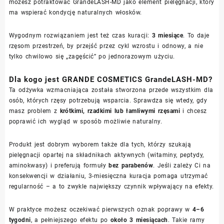
możesz potraktować GrandeLASH-MD jako element pielęgnacji, który
ma wspierać kondycję naturalnych włosków.
Wygodnym rozwiązaniem jest też czas kuracji:
3 miesiące
. To daje
rzęsom przestrzeń, by przejść przez cykl wzrostu i odnowy, a nie
tylko chwilowo się „zagęścić” po jednorazowym użyciu.
Dla kogo jest GRANDE COSMETICS GrandeLASH-MD?
Ta odżywka wzmacniająca została stworzona przede wszystkim dla
osób, których rzęsy potrzebują wsparcia. Sprawdza się wtedy, gdy
masz problem z
krótkimi, rzadkimi lub łamliwymi rzęsami
i chcesz
poprawić ich wygląd w sposób możliwie naturalny.
Produkt jest dobrym wyborem także dla tych, którzy szukają
pielęgnacji opartej na składnikach aktywnych (witaminy, peptydy,
aminokwasy) i preferują formuły
bez parabenów
. Jeśli zależy Ci na
konsekwencji w działaniu, 3-miesięczna kuracja pomaga utrzymać
regularność – a to zwykle największy czynnik wpływający na efekty.
W praktyce możesz oczekiwać pierwszych oznak poprawy w
4–6
tygodni
, a pełniejszego efektu po
około 3 miesiącach
. Takie ramy