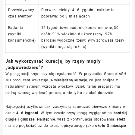
Przewidywany
Pierwsze efekty: 4–6 tygodni; całkowita
czas efektów
poprawa: po 3 miesiącach
Badania
12-tygodniowe badanie konsumenckie, 30
(wyniki
osób: 91% widziało dłuższe rzęsy; 97%
konsumenckie)
bardziej widoczne rzęsy; 94% zdrowsze rzęsy
(wyniki mogą się różnić)
Jak wykorzystać kurację, by rzęsy mogły
„odpowiedzieć”?
W pielęgnacji rzęs liczy się regularność. W przypadku GrandeLASH-
MD producent wskazuje
3-miesięczną kurację
, co jest spójne z
naturalnym rytmem wzrostu włosków. Dzięki temu preparat ma
realną szansę wspierać proces, a nie tylko działać doraźnie.
Najczęściej użytkowniczki zaczynają zauważać pierwsze zmiany w
oknie
4–6 tygodni
. W tym czasie rzęsy mogą wyglądać na
bardziej
długie i grubsze
. Następnie, wraz z kontynuacją stosowania, efekt
ma się pogłębiać aż do czasu opisywanego jako
około 3 miesiące
.