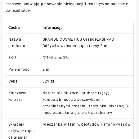
czasowe ułatwiają planowanie pielęgnacji i realistyczne podejście
do rezultatów.
Cecha
Informacja
Nazwa
GRANDE COSMETICS GrandeLASH-MD
produktu
Odżywka wzmacniająca rzęsy 2 ml
SKU
f2445cead07a
Pojemność
2 ml
Cena
329 zł
Kluczowe
Naturalnie dłuższe i grubsze rzęsy;
korzyści
kompatybilność z soczewkami i
przedłużanymi rzęsami; testy okulistyczne; 3-
miesięczna kuracja; brak parabenów
Składniki
Mieszanka witamin, peptydów i aminokwasów
aktywne (opis
działania)