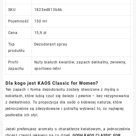
SKU
1823ed813b6b
Pojemność
150 ml
Cena
15,9 zł
Typ
Dezodorant spray
produktu
Profil
Nuty białych kwiatów; zapach delikatny, zwiewny,
zapachu
sportowo-letni
Dla kogo jest KAOS Classic for Women?
Ten zapach i forma dezodorantu zostały stworzone z myślą o
kobietach, które lubią czuć się świeżo i pewnie – bez rezygnowania
z delikatności. To propozycja dla osób o kobiecej naturze, które
jednocześnie są zdecydowane i potrafią wybierać to, co najlepiej
podkreśla ich styl.
Jeżeli preferujesz aromaty o charakterze kwiatowym, a jednocześnie
chcesz czegoś lekkiego na co dzień,
GOSH KAOS CLASSIC FOR