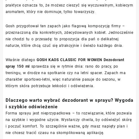
praktyce oznacza to, że możesz cieszyć się wyczuwalnym, kobiecym
aromatem, który nie dominuje, tylko towarzyszy.
Gosh przygotował ten zapach jako flagową kompozycję firmy –
przeznaczoną dla konkretnych, zdecydowanych kobiet. Jednocześnie
nie chodzi tu o przesadę: to propozycja dla pań o delikatnej
naturze, które chcą czuć się atrakcyjnie i świeżo każdego dnia.
Właśnie dlatego
GOSH KAOS CLASSIC FOR WOMEN Dezodorant
spray 150 ml
sprawdza się w rytmie dnia: rano do pracy, po
treningu, w drodze na spotkanie czy na letni spacer. Zapach ma
charakter sportowo-letni, więc naturalnie pasuje do sezonu, w
którym skóra potrzebuje lekkości i odświeżenia.
Dlaczego warto wybrać dezodorant w sprayu? Wygoda
i szybkie odświeżenie
Forma sprayu jest nieprzypadkowa – to rozwiązanie, które pozwala
na szybkie i wygodne użycie. Wystarczy chwila, by odświeżyć skórę
i poczuć komfort. To szczególnie ważne, gdy masz napięty plan i
nie chcesz tracić czasu na skomplikowaną aplikację.