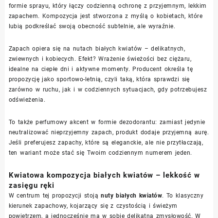
formie sprayu, który łączy codzienną ochronę z przyjemnym, lekkim
zapachem. Kompozycja jest stworzona z myślą o kobietach, które
lubią podkreślać swoją obecność subtelnie, ale wyraźnie.
Zapach opiera się na nutach białych kwiatów – delikatnych,
zwiewnych i kobiecych. Efekt? Wrażenie świeżości bez ciężaru,
idealne na ciepłe dni i aktywne momenty. Producent określa tę
propozycję jako sportowo-letnią, czyli taką, która sprawdzi się
zarówno w ruchu, jak i w codziennych sytuacjach, gdy potrzebujesz
odświeżenia.
To także perfumowy akcent w formie dezodorantu: zamiast jedynie
neutralizować nieprzyjemny zapach, produkt dodaje przyjemną aurę.
Jeśli preferujesz zapachy, które są eleganckie, ale nie przytłaczają,
ten wariant może stać się Twoim codziennym numerem jeden.
Kwiatowa kompozycja białych kwiatów – lekkość w
zasięgu ręki
W centrum tej propozycji stoją
nuty białych kwiatów
. To klasyczny
kierunek zapachowy, kojarzący się z czystością i świeżym
powietrzem, a jednocześnie ma w sobie delikatną zmysłowość. W