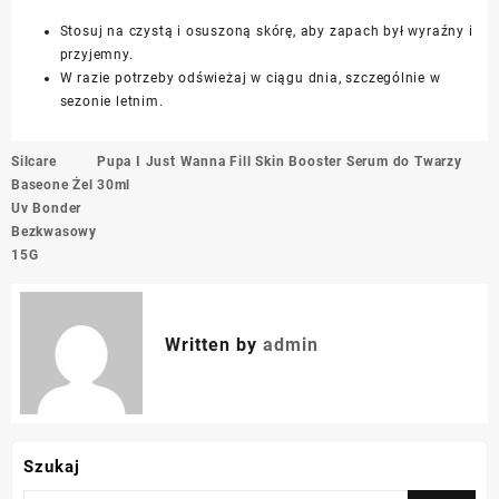
Stosuj na czystą i osuszoną skórę, aby zapach był wyraźny i
przyjemny.
W razie potrzeby odświeżaj w ciągu dnia, szczególnie w
sezonie letnim.
Nawigacja
Silcare
Pupa I Just Wanna Fill Skin Booster Serum do Twarzy
wpisu
Baseone Żel
30ml
Uv Bonder
Bezkwasowy
15G
Written by
admin
Szukaj