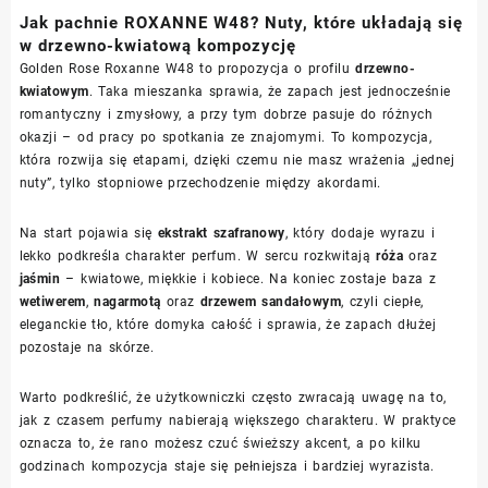
Jak pachnie ROXANNE W48? Nuty, które układają się
w drzewno-kwiatową kompozycję
Golden Rose Roxanne W48 to propozycja o profilu
drzewno-
kwiatowym
. Taka mieszanka sprawia, że zapach jest jednocześnie
romantyczny i zmysłowy, a przy tym dobrze pasuje do różnych
okazji – od pracy po spotkania ze znajomymi. To kompozycja,
która rozwija się etapami, dzięki czemu nie masz wrażenia „jednej
nuty”, tylko stopniowe przechodzenie między akordami.
Na start pojawia się
ekstrakt szafranowy
, który dodaje wyrazu i
lekko podkreśla charakter perfum. W sercu rozkwitają
róża
oraz
jaśmin
– kwiatowe, miękkie i kobiece. Na koniec zostaje baza z
wetiwerem
,
nagarmotą
oraz
drzewem sandałowym
, czyli ciepłe,
eleganckie tło, które domyka całość i sprawia, że zapach dłużej
pozostaje na skórze.
Warto podkreślić, że użytkowniczki często zwracają uwagę na to,
jak z czasem perfumy nabierają większego charakteru. W praktyce
oznacza to, że rano możesz czuć świeższy akcent, a po kilku
godzinach kompozycja staje się pełniejsza i bardziej wyrazista.