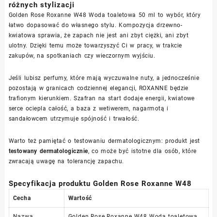
różnych stylizacji
Golden Rose Roxanne W48 Woda toaletowa 50 ml to wybór, który
łatwo dopasować do własnego stylu. Kompozycja drzewno-
kwiatowa sprawia, że zapach nie jest ani zbyt ciężki, ani zbyt
ulotny. Dzięki temu może towarzyszyć Ci w pracy, w trakcie
zakupów, na spotkaniach czy wieczornym wyjściu.
Jeśli lubisz perfumy, które mają wyczuwalne nuty, a jednocześnie
pozostają w granicach codziennej elegancji, ROXANNE będzie
trafionym kierunkiem. Szafran na start dodaje energii, kwiatowe
serce ociepla całość, a baza z wetiwerem, nagarmotą i
sandałowcem utrzymuje spójność i trwałość.
Warto też pamiętać o testowaniu dermatologicznym: produkt jest
testowany dermatologicznie
, co może być istotne dla osób, które
zwracają uwagę na tolerancję zapachu.
Specyfikacja produktu Golden Rose Roxanne W48
Cecha
Wartość
Nazwa
Golden Rose Roxanne W48 Woda toaletowa