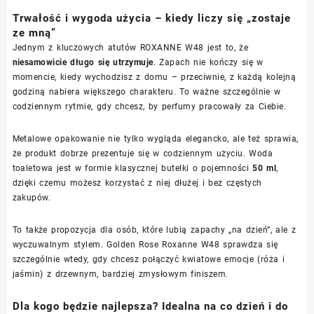
Trwałość i wygoda użycia – kiedy liczy się „zostaje
ze mną”
Jednym z kluczowych atutów ROXANNE W48 jest to, że
niesamowicie długo się utrzymuje
. Zapach nie kończy się w
momencie, kiedy wychodzisz z domu – przeciwnie, z każdą kolejną
godziną nabiera większego charakteru. To ważne szczególnie w
codziennym rytmie, gdy chcesz, by perfumy pracowały za Ciebie.
Metalowe opakowanie nie tylko wygląda elegancko, ale też sprawia,
że produkt dobrze prezentuje się w codziennym użyciu. Woda
toaletowa jest w formie klasycznej butelki o pojemności
50 ml
,
dzięki czemu możesz korzystać z niej dłużej i bez częstych
zakupów.
To także propozycja dla osób, które lubią zapachy „na dzień”, ale z
wyczuwalnym stylem. Golden Rose Roxanne W48 sprawdza się
szczególnie wtedy, gdy chcesz połączyć kwiatowe emocje (róża i
jaśmin) z drzewnym, bardziej zmysłowym finiszem.
Dla kogo będzie najlepsza? Idealna na co dzień i do