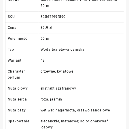
50 ml
SKU
825679f9f590
Cena
39.9 zł
Pojemność
50 ml
Typ
Woda toaletowa damska
Wariant
48
Charakter
drzewne, kwiatowe
perfum
Nuta głowy
ekstrakt szafranowy
Nuta serca
róża, jaśmin
Nuta bazy
wetiwer, nagarmota, drzewo sandałowe
Opakowanie
eleganckie, metalowe; kolor opakowań
losowy